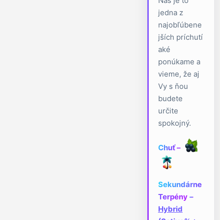
Nás je to
jedna z
najobľúbene
jších príchutí
aké
ponúkame a
vieme, že aj
Vy s ňou
budete
určite
spokojný.
Chuť –
Sekundárne
Terpény
–
Hybrid