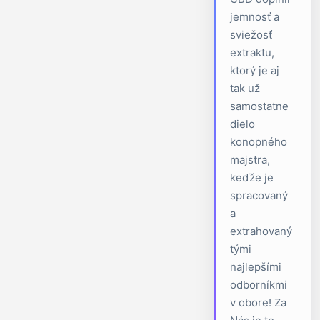
jemnosť a
sviežosť
extraktu,
ktorý je aj
tak už
samostatne
dielo
konopného
majstra,
keďže je
spracovaný
a
extrahovaný
tými
najlepšími
odborníkmi
v obore! Za