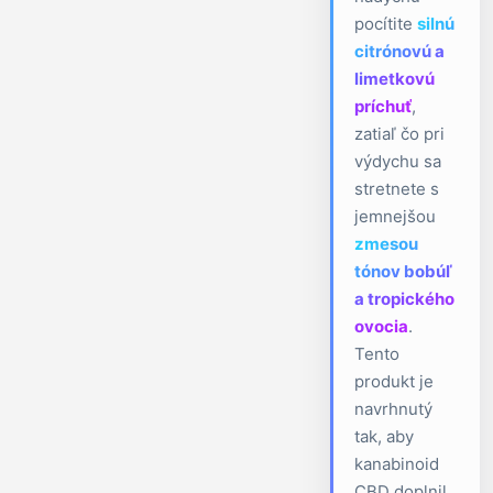
pocítite
silnú
citrónovú a
limetkovú
príchuť
,
zatiaľ čo pri
výdychu sa
stretnete s
jemnejšou
zmesou
tónov bobúľ
a tropického
ovocia
.
Tento
produkt je
navrhnutý
tak, aby
kanabinoid
CBD doplnil