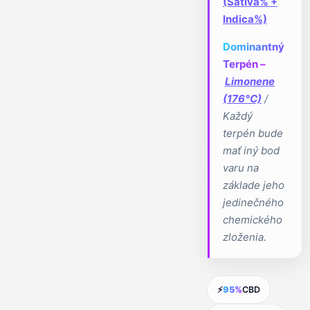
(Sativa% +
Indica%)
Dominantný
Terpén –
Limonene
(176°C)
/
Každý
terpén bude
mať iný bod
varu na
základe jeho
jedinečného
chemického
zloženia.
⚡
95%
CBD