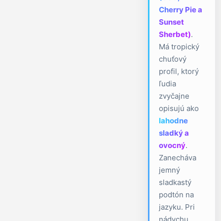
Cherry Pie a
Sunset
Sherbet)
.
Má tropický
chuťový
profil, ktorý
ľudia
zvyčajne
opisujú ako
lahodne
sladký a
ovocný
.
Zanecháva
jemný
sladkastý
podtón na
jazyku. Pri
nádychu