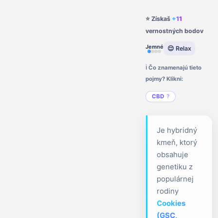
⭐ Získaš
+11
vernostných bodov
Jemné
😌 Relax
ℹ️ Čo znamenajú tieto
pojmy? Klikni:
CBD
Je hybridný
kmeň, ktorý
obsahuje
genetiku z
populárnej
rodiny
Cookies
(GSC,