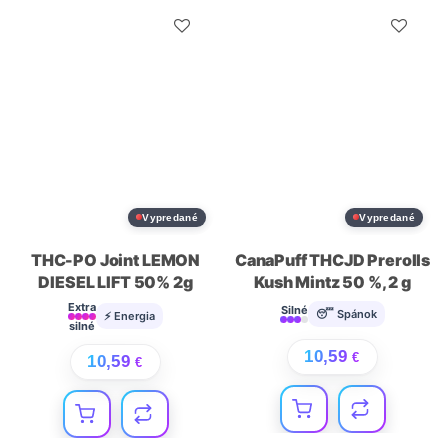
Vypredané
Vypredané
THC-PO Joint LEMON
CanaPuff THCJD Prerolls
DIESEL LIFT 50% 2g
Kush Mintz 50 %, 2 g
Extra
Silné
😴 Spánok
⚡ Energia
silné
10,59
€
10,59
€