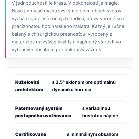
V jednoduchosti je krása. V dokonalosti je mágia.
Naše jointy sú majstrovským dielom oboch svetov –
vychádzajú z tisícročných tradícií, no vytvorené sú s
precíznosťou hodinárskeho majstra. Každý je ručne
balený s chirurgickou presnosťou, vyrobený z
materiálov najvyššej kvality a naplnený starostlivo
vybraným obsahom pre dokonalý zážitok.
Kuželovitá
s 3.5° sklonom pre optimálnu
architektúra
dynamiku horenia
Patentovaný systém
s variabilnou
postupného uvoľňovania
hustotou náplne
Certifikované
s minimálnym obsahom