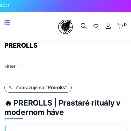
0
PREROLLS
Filter
Zobrazuje sa
“Prerolls”
🔥 PREROLLS | Prastaré rituály v
modernom háve