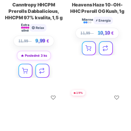
Canntropy HHCPM
Heavens Haze 10-OH-
Prerolls Dabbalicious,
HHC Preroll OG Kush, 1g
HHCPM 97% kvalita, 1,5 g
Mierne
⚡ Energia
Extra
😌 Relax
silné
10,10
11,99
€
€
9,99
11,99
€
€
🔥 Posledné 3 ks
-
19
%