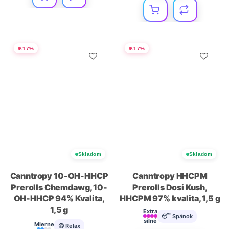
-
17
%
-
17
%
Skladom
Skladom
Canntropy 10-OH-HHCP
Canntropy HHCPM
Prerolls Chemdawg, 10-
Prerolls Dosi Kush,
OH-HHCP 94% Kvalita,
HHCPM 97% kvalita, 1,5 g
1,5 g
Extra
😴 Spánok
silné
Mierne
😌 Relax