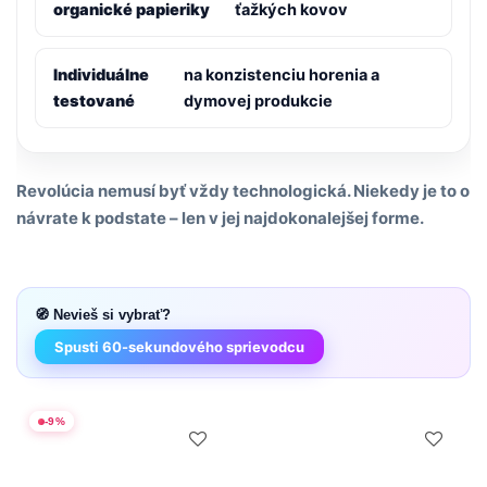
organické papieriky
ťažkých kovov
Individuálne
na konzistenciu horenia a
testované
dymovej produkcie
Revolúcia nemusí byť vždy technologická. Niekedy je to o
návrate k podstate – len v jej najdokonalejšej forme.
🧭 Nevieš si vybrať?
Spusti 60-sekundového sprievodcu
-
9
%