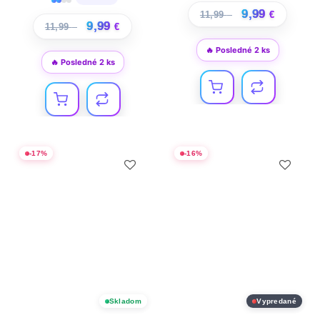
9,99
11,99
€
€
9,99
11,99
€
€
🔥 Posledné 2 ks
🔥 Posledné 2 ks
-
17
%
-
16
%
Skladom
Vypredané