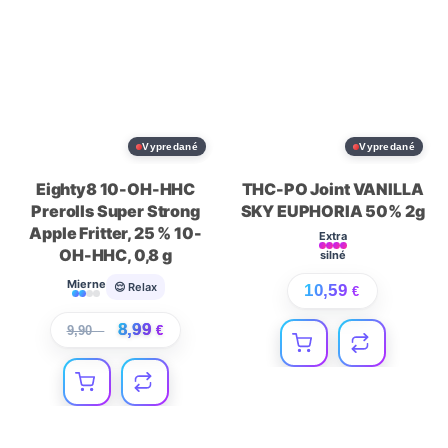
Vypredané
Vypredané
Eighty8 10-OH-HHC
THC-PO Joint VANILLA
Prerolls Super Strong
SKY EUPHORIA 50% 2g
Apple Fritter, 25 % 10-
Extra
OH-HHC, 0,8 g
silné
Mierne
😌 Relax
10,59
€
8,99
9,90
€
€