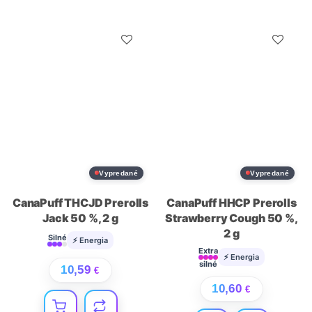
Vypredané
Vypredané
CanaPuff THCJD Prerolls
CanaPuff HHCP Prerolls
Jack 50 %, 2 g
Strawberry Cough 50 %,
2 g
Silné
⚡ Energia
Extra
⚡ Energia
silné
10,59
€
10,60
€