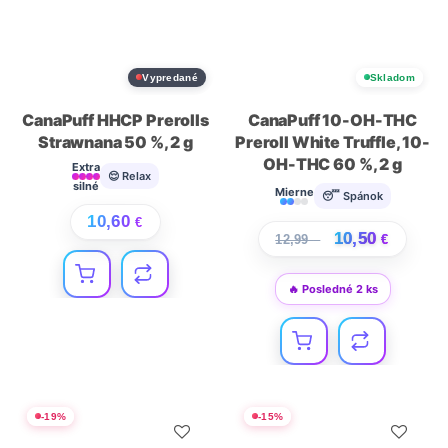
Vypredané
Skladom
CanaPuff HHCP Prerolls
CanaPuff 10-OH-THC
Strawnana 50 %, 2 g
Preroll White Truffle, 10-
OH-THC 60 %, 2 g
Extra
😌 Relax
silné
Mierne
😴 Spánok
10,60
€
10,50
12,99
€
€
🔥 Posledné 2 ks
-
19
%
-
15
%