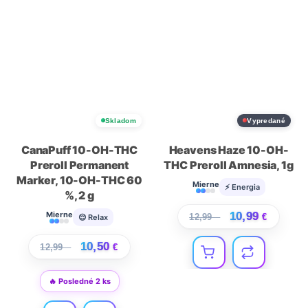
Skladom
Vypredané
CanaPuff 10-OH-THC
Heavens Haze 10-OH-
Preroll Permanent
THC Preroll Amnesia, 1g
Marker, 10-OH-THC 60
Mierne
⚡ Energia
%, 2 g
10,99
Mierne
12,99
€
€
😌 Relax
10,50
12,99
€
€
🔥 Posledné 2 ks