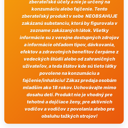
zberateľské účely a nie je určený na
konzumáciu alebo fajčenie. Tento
zberateľský produkt v sebe NEOBSAHUJE
zakázanú substanciu, ktorá by figurovala v
zozname zakázaných látok. Všetky
informácie su z verejne dostupných zdrojov
a informácie ohľadom tipov, dávkovania,
efektov a zdravotných benefitov čerpáme z
vedeckých štúdií alebo od zahraničných
uživateľov, a teda štátov kde sú tieto látky
povolene na konzumáciu a
fajčenie/inhaláciu! Zákaz predaja osobám
mladším ako 18 rokov. Uchovávajte mimo
dosahu detí. Produkt nie je vhodný pre
tehotné a dojčiace ženy, pre aktívnich
vodičov a vodičov z povolania alebo pre
obsluhu tažkých strojov!