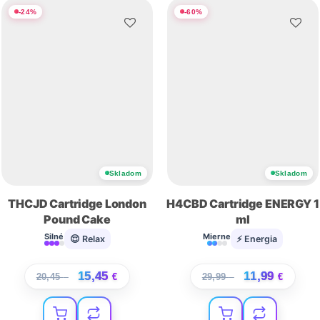
-
24
%
-
60
%
Skladom
Skladom
THCJD Cartridge London
H4CBD Cartridge ENERGY 1
Pound Cake
ml
Silné
Mierne
😌 Relax
⚡ Energia
15,45
11,99
20,45
€
€
29,99
€
€