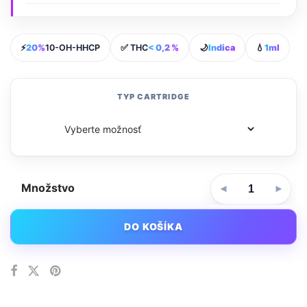
⚡
20%
10-OH-HHCP
✅ THC
< 0,2 %
🌙
Indica
💧
1ml
TYP CARTRIDGE
Množstvo
DO KOŠÍKA