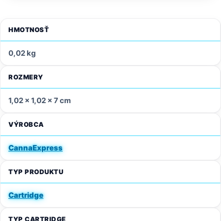
HMOTNOSŤ
0,02 kg
ROZMERY
1,02 × 1,02 × 7 cm
VÝROBCA
CannaExpress
TYP PRODUKTU
Cartridge
TYP CARTRIDGE