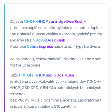
Objavte
10-OH-HHCP cartridge Dosi Kush
–
prémiovú náplň so zemito‑bylinkovou chuťou doplne
nou o sladké nuansy vanilky a korenia, typické pre leg
endárny strain
Do‑Si Dos x Kush
.
V ponuke
CannaExpress
nájdete až 4 typy hardvéru
–
celosklenenú, celokeramickú, zirkónovú alebo z neh
rdzavejúcej ocele.
Každá
10-OH-HHCP náplň Dosi Kush
je zložená z vysokokvalitných kanabinoidov (10-OH-
HHCP, CBD CRD, CBN‑O) a autentických botanických
terpénov –
bez PG, VG, MCT či vitamínu E acetátu. Laboratórne t
estované, kompatibilné s 510 závitom.