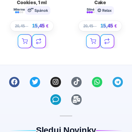
Cookies, 1 ml
Cake
Mierne
Silné
😴 Spánok
😌 Relax
15,45
15,45
20,45
€
€
20,45
€
€
Sleduj Novinky