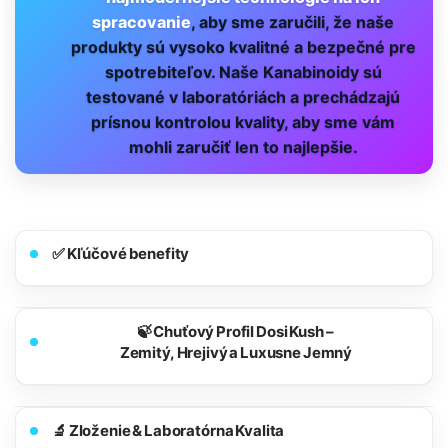
spracovanie
, aby sme zaručili, že naše
produkty sú vysoko kvalitné a bezpečné pre
spotrebiteľov. Naše Kanabinoidy sú
testované v laboratóriách a prechádzajú
prísnou kontrolou kvality, aby sme vám
mohli zaručiť len to najlepšie.
✅ Kľúčové benefity
🍃 Chuťový Profil Dosi Kush –
Zemitý, Hrejivý a Luxusne Jemný
🔬 Zloženie & Laboratórna Kvalita