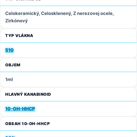
Celokeramický, Celosklenený, Z nerezovej ocele,
Zirkónový
TYP VLÁKNA
510
OBJEM
1ml
HLAVNÝ KANABINOID
10-OH-HHCP
OBSAH 10-OH-HHCP