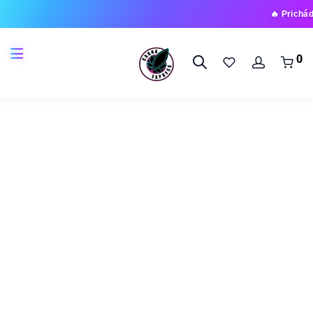
🔥 Prichádza nová rad
0