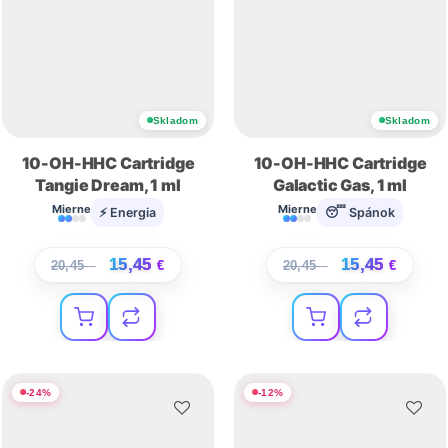
Skladom
Skladom
10-OH-HHC Cartridge
10-OH-HHC Cartridge
Tangie Dream, 1 ml
Galactic Gas, 1 ml
Mierne
Mierne
⚡ Energia
😴 Spánok
15,45
15,45
20,45
€
€
20,45
€
€
-
24
%
-
12
%