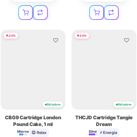
-
24
%
-
24
%
Skladom
Skladom
CBG9 Cartridge London
THCJD Cartridge Tangie
Pound Cake, 1 ml
Dream
Mierne
Silné
😌 Relax
⚡ Energia