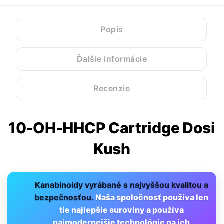
Popis
Ďalšie informácie
Recenzie
10-OH-HHCP Cartridge Dosi
Kush
Kanabinoidy vyrábané s najvyššou kvalitou a
bezpečnosťou.
Naša spoločnosť používa len
tie najlepšie suroviny a používa
najmodernejšie technológie na ich