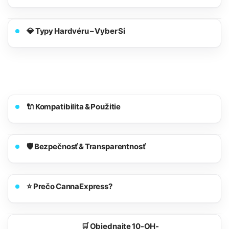
💎 Typy Hardvéru – Vyber Si
🔌 Kompatibilita & Použitie
🛡️ Bezpečnosť & Transparentnosť
⭐ Prečo CannaExpress?
🛒 Objednajte 10-OH-