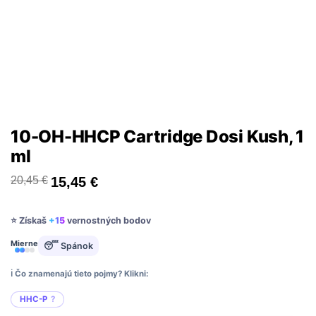
10-OH-HHCP Cartridge Dosi Kush, 1
ml
20,45
€
15,45
€
⭐ Získaš
+15
vernostných bodov
Mierne
😴 Spánok
ℹ️ Čo znamenajú tieto pojmy? Klikni:
HHC-P