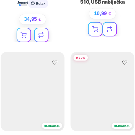
510, USB nabíjačka
Jemné
😌 Relax
10,99
€
34,95
€
-
20
%
Skladom
Skladom