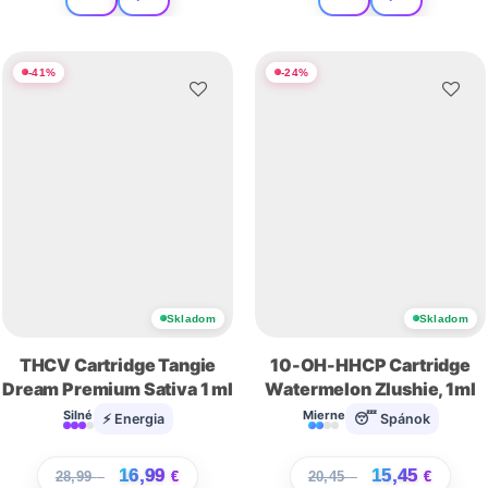
-
41
%
-
24
%
Skladom
Skladom
THCV Cartridge Tangie
10-OH-HHCP Cartridge
Dream Premium Sativa 1 ml
Watermelon Zlushie, 1ml
Silné
Mierne
⚡ Energia
😴 Spánok
16,99
15,45
28,99
€
€
20,45
€
€