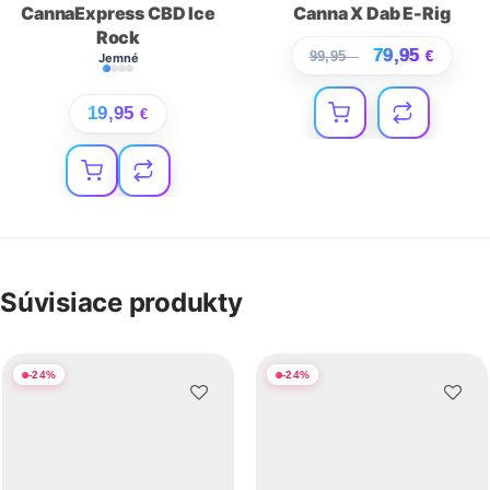
CannaExpress CBD Ice
Canna X Dab E-Rig
Rock
79,95
99,95
€
€
Jemné
19,95
€
Súvisiace produkty
-
24
%
-
24
%