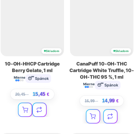
Skladom
Skladom
10-OH-HHCP Cartridge
CanaPuff 10-OH-THC
Berry Gelato, 1 ml
Cartridge White Truffle, 10-
OH-THC 95 %, 1 ml
Mierne
😴 Spánok
Mierne
😴 Spánok
15,45
20,45
€
€
14,99
16,99
€
€