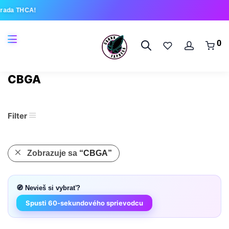
rada THCA!
0
CBGA
Filter
Zobrazuje sa
“CBGA”
🧭 Nevieš si vybrať?
Spusti 60-sekundového sprievodcu