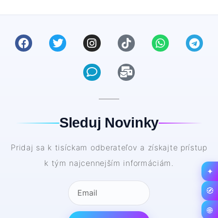
Sleduj Novinky
Pridaj sa k tisíckam odberateľov a získajte prístup
k tým najcennejším informáciám.
✦
🧭
🌐