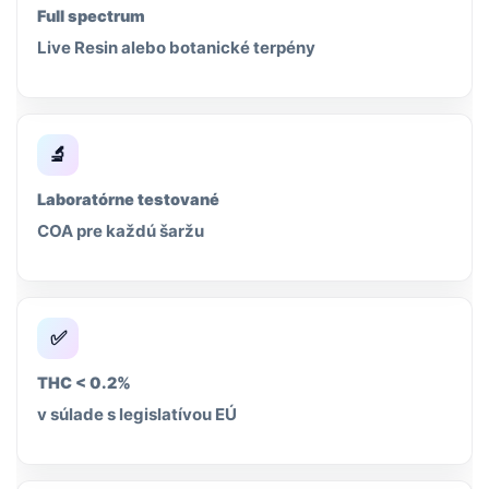
Full spectrum
Live Resin alebo botanické terpény
🔬
Laboratórne testované
COA pre každú šaržu
✅
THC < 0.2%
v súlade s legislatívou EÚ