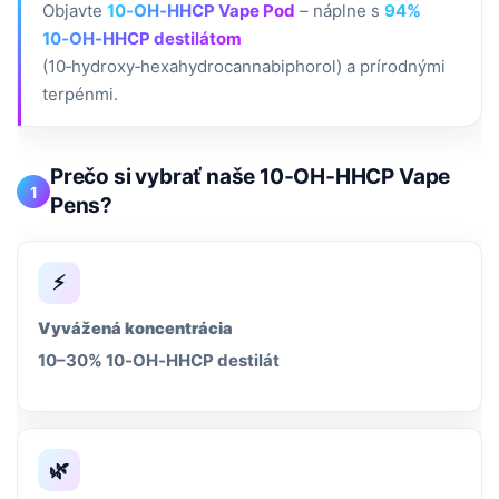
Objavte
10‑OH‑HHCP Vape Pod
– náplne s
94%
10‑OH‑HHCP destilátom
(10‑hydroxy‑hexahydrocannabiphorol) a prírodnými
terpénmi.
Prečo si vybrať naše 10‑OH‑HHCP Vape
1
Pens?
⚡
Vyvážená koncentrácia
10–30% 10‑OH‑HHCP destilát
🌿