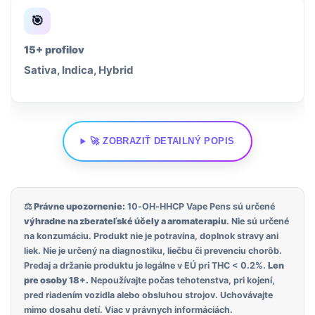
🎯
15+ profilov
Sativa, Indica, Hybrid
🚀 ZOBRAZIŤ DETAILNÝ POPIS
⚖️ Právne upozornenie:
10‑OH‑HHCP Vape Pens sú určené
výhradne na zberateľské účely a aromaterapiu
. Nie sú určené
na konzumáciu. Produkt nie je potravina, doplnok stravy ani
liek. Nie je určený na diagnostiku, liečbu či prevenciu chorôb.
Predaj a držanie produktu je legálne v EÚ pri THC < 0.2%.
Len
pre osoby 18+.
Nepoužívajte počas tehotenstva, pri kojení,
pred riadením vozidla alebo obsluhou strojov. Uchovávajte
mimo dosahu detí. Viac v právnych informáciách.