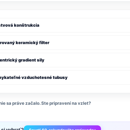
stvová konštrukcia
rovaný keramický filter
ntrický gradient sily
ykateľné vzduchotesné tubusy
e sa práve začalo. Ste pripravení na vzlet?
 si vybrať?