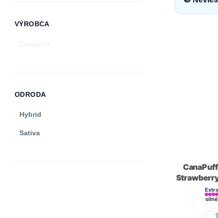
HHCP Vape Pens
HHCP Gummies
VÝROBCA
HHCP Hash
Canapuff
HHCP Cartridge
ODRODA
Hybrid
Sativa
CanaPuff
Strawberry
Extr
siln