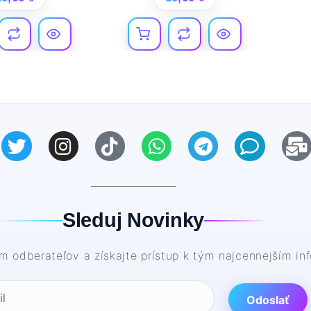
Sleduj Novinky
kam odberateľov a získajte prístup k tým najcennejším i
Odoslať