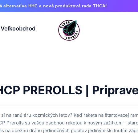
ternatíva HHC a nová produktová rada THCA!
Veľkoobchod
HCP PREROLLS | Pripravení
 si na ranú éru kozmických letov? Keď raketa na štartovacej r
P Prerolls sú vašou osobnou raketou k novým zážitkom – staro
ás na obežnú dráhu jedinečných pocitov jediným škrtnutím zápa