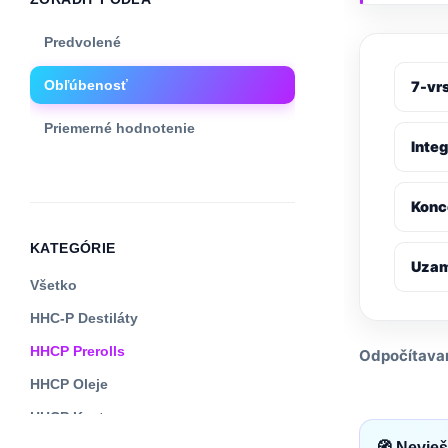
Predvolené
Obľúbenosť
7-vr
Priemerné hodnotenie
Integ
Najnovšie
Konce
Cena: od najnižšej
KATEGÓRIE
Cena: od najvyššej
Uzam
Všetko
HHC-P Destiláty
HHCP Prerolls
Odpočítavani
HHCP Oleje
HHCP Kvety
🧭 Nevieš