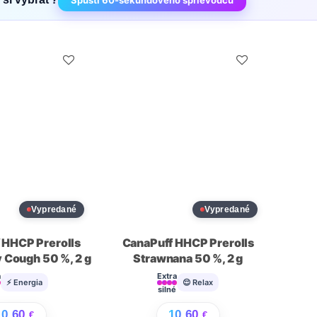
Spusti 60-sekundového sprievodcu
Vypredané
Vypredané
 HHCP Prerolls
CanaPuff HHCP Prerolls
 Cough 50 %, 2 g
Strawnana 50 %, 2 g
a
Extra
⚡ Energia
😌 Relax
é
silné
10,60
10,60
€
€