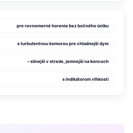
pre rovnomerné horenie bez bočného úniku
s turbulentnou komorou pre chladnejší dym
– silnejší v strede, jemnejší na koncoch
s indikátorom vlhkosti