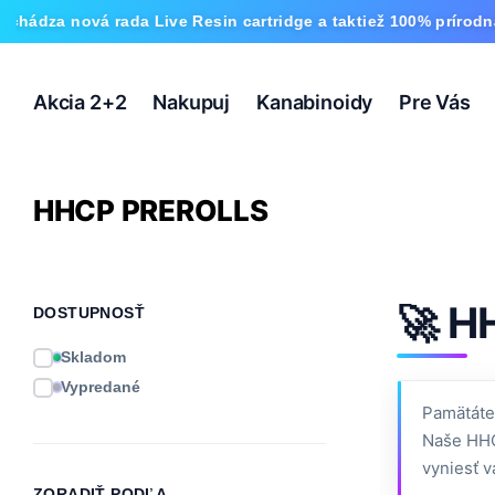
dza nová rada Live Resin cartridge a taktiež 100% prírodná al
Akcia 2+2
Nakupuj
Kanabinoidy
Pre Vás
HHCP PREROLLS
🚀 H
DOSTUPNOSŤ
Skladom
Vypredané
Pamätáte
Naše HHC
vyniesť v
ZORADIŤ PODĽA