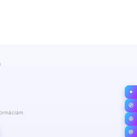
✦
🧭
nformáciám.
🌐
💬