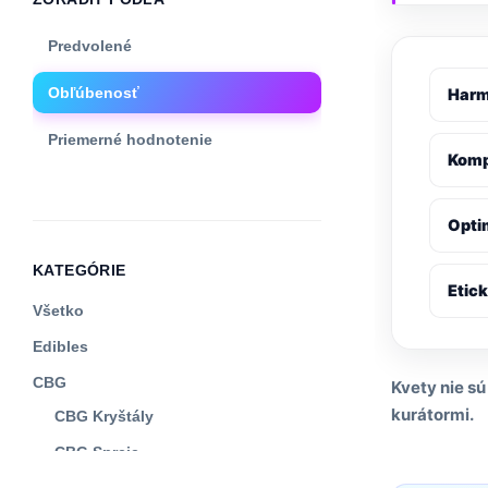
Predvolené
Obľúbenosť
Harm
Priemerné hodnotenie
Komp
Najnovšie
Opti
Cena: od najnižšej
KATEGÓRIE
Cena: od najvyššej
Etic
Všetko
Edibles
CBG
Kvety nie sú
kurátormi.
CBG Kryštály
CBG Spreje