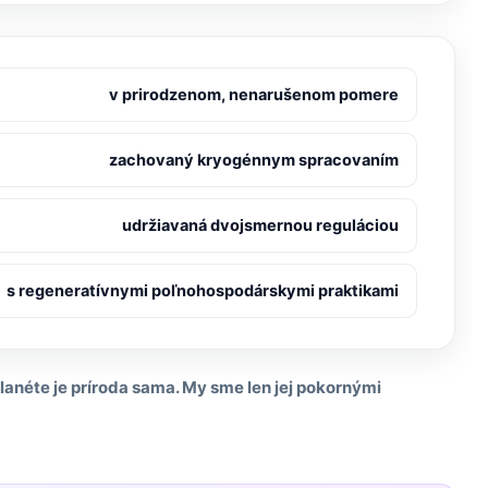
v prirodzenom, nenarušenom pomere
zachovaný kryogénnym spracovaním
udržiavaná dvojsmernou reguláciou
s regeneratívnymi poľnohospodárskymi praktikami
anéte je príroda sama. My sme len jej pokornými