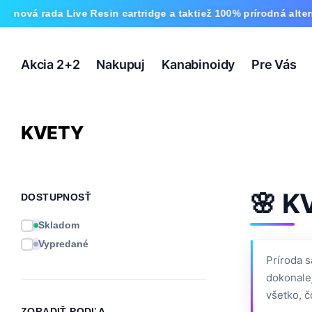
da Live Resin cartridge a taktiež 100% prírodná alternatíva 
Akcia 2+2
Nakupuj
Kanabinoidy
Pre Vás
KVETY
🌸 K
DOSTUPNOSŤ
Skladom
Vypredané
Príroda s
dokonalej
všetko, č
ZORADIŤ PODĽA