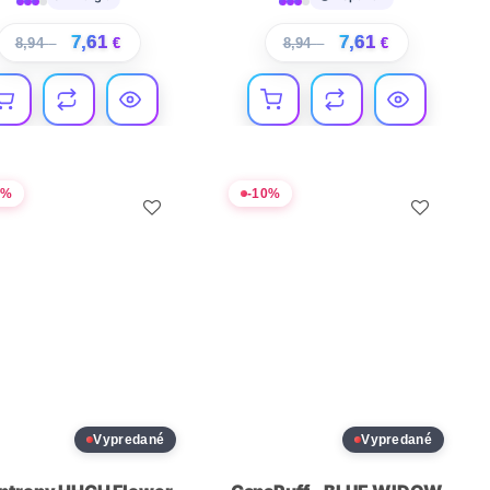
7,61
7,61
8,94
€
€
8,94
€
€
0
%
-
10
%
Vypredané
Vypredané