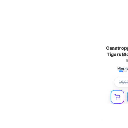
CBDA
Veľkoobchod
Papieriky a filtre
Cartridge na mieru
HHCX
Canntrop
HHCX Destiláty
Tigers B
H4CBD
H4CBD Kvety
Miern
H4CBD Hash
10,0
H4CBD Destiláty
H4CBD Pods
H4CBD Prerolls
H4CBD Gummies
H4CBD Cartridge