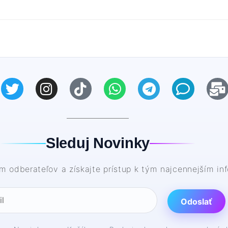
Sleduj Novinky
kam odberateľov a získajte prístup k tým najcennejším i
Odoslať