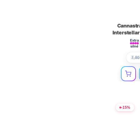
CBG9 Vape Pens
HHCPM
Cannastr
HHCPM Hash
Interstell
HHCPM Destiláty
Extra
silné
HHCPM Kvety
7,8
HHCPM Prerolls
HHCPM Cartridge
Bong
Fajčiarske potreby
THC-PO
-
15
%
Terpény
HCT
CBD Izoláty