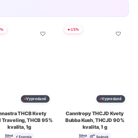
5
%
-
15
%
Vypredané
Vypredané
nnastra THCB Kvety
Canntropy THCJD Kvety
l Traveling, THCB 95%
Bubba Kush, THCJD 90%
kvalita, 1g
kvalita, 1 g
Silné
Silné
⚡ Energia
😴 Spánok