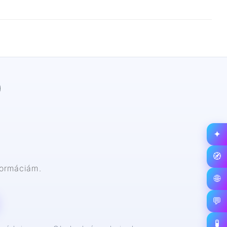
✦
🧭
nformáciám.
🌐
💬
🧪