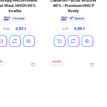
ntropy HHCH Flower
CanaPuff – BLUE WIDOW
ui Waui, HHCH 95%
40% – Premium HHC P
kvalita
Kvety
Silné
Silné
⚡ Energia
😴 Spánok
8,92
6,96
9,91
€
€
7,74
€
€
5
%
-
15
%