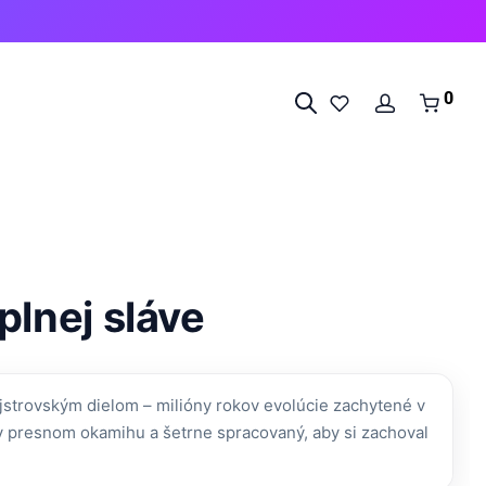
0
plnej sláve
ajstrovským dielom – milióny rokov evolúcie zachytené v
 v presnom okamihu a šetrne spracovaný, aby si zachoval