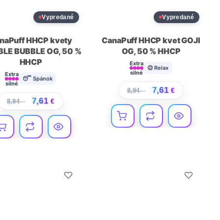
Vypredané
Vypredané
naPuff HHCP kvety
CanaPuff HHCP kvet GOJI
LE BUBBLE OG, 50 %
OG, 50 % HHCP
HHCP
Extra
😌 Relax
silné
Extra
😴 Spánok
silné
7,61
8,94
€
€
7,61
8,94
€
€