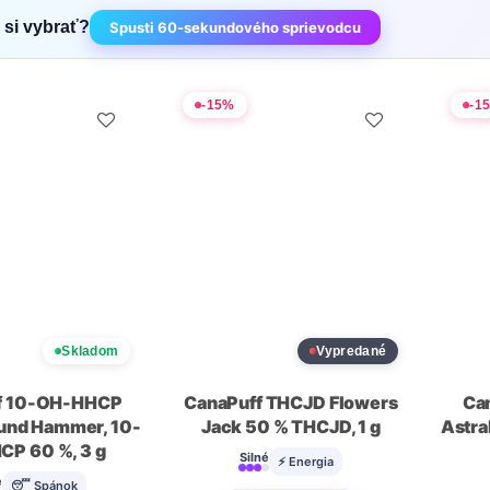
 si vybrať?
Spusti 60-sekundového sprievodcu
-
15
%
-
1
Skladom
Vypredané
f 10-OH-HHCP
CanaPuff THCJD Flowers
Ca
und Hammer, 10-
Jack 50 % THCJD, 1 g
Astra
P 60 %, 3 g
Silné
⚡ Energia
e
😴 Spánok