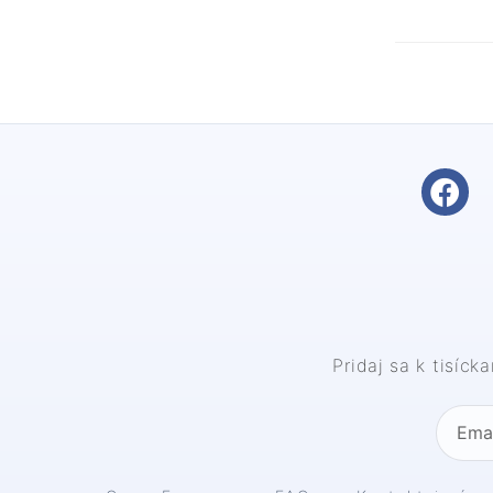
CBGA
CBGA Izoláty
Kvety
Zapaľovače
HHCH
HHCH Destiláty
HHCH Cartridge
HHCH Kvety
HHCH Vape Pens
HHCH Hash
Pridaj sa k tisíc
THCB
THCB Kvety
THCB Destiláty
THCB Cartridge