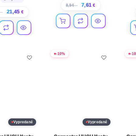
7,61
8,94
€
€
21,45
9
€
€
-
10
%
-
1
Vypredané
Vypredané