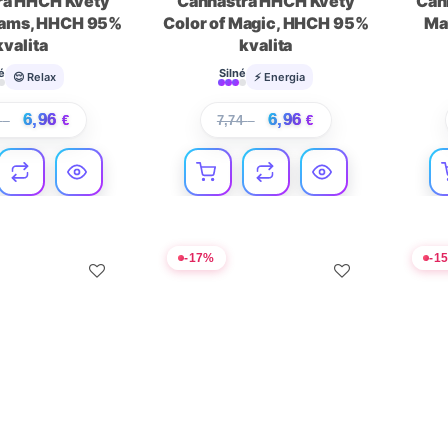
ra HHCH Kvety
Cannastra HHCH Kvety
Can
eams, HHCH 95%
Color of Magic, HHCH 95%
Ma
kvalita
kvalita
é
Silné
😌 Relax
⚡ Energia
6,96
6,96
4
€
€
7,74
€
€
-
17
%
-
1