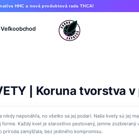
HHC a nová produktová rada THCA!
Veľkoobchod
VETY | Koruna tvorstva v 
a nikdy neponáhľa, no všetko sa jej podarí. Naše kvety sú jej m
 forme. Každý kvet je starostlivo pestovaný, jemne zozbieraný
o príroda zamýšľala, bez jediného kompromisu.