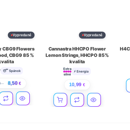
Vypredané
Vypredané
y CBG9 Flowers
Cannastra HHCPO Flower
H4C
lood, CBG9 85 %
Lemon Strings, HHCPO 85%
kvalita
kvalita
Extra
e
😴 Spánok
⚡ Energia
silné
8,50
0
€
€
10,99
€