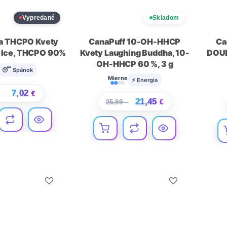
Vypredané
Skladom
a THCPO Kvety
CanaPuff 10-OH-HHCP
Ca
ar Ice, THCPO 90%
Kvety Laughing Buddha, 10-
DOUB
OH-HHCP 60 %, 3 g
😴 Spánok
Mierne
⚡ Energia
7,02
0
€
€
21,45
25,99
€
€