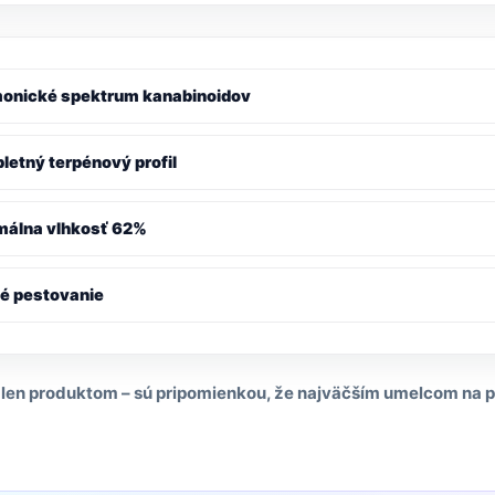
onické spektrum kanabinoidov
letný terpénový profil
málna vlhkosť 62%
ké pestovanie
 len produktom – sú pripomienkou, že najväčším umelcom na pl