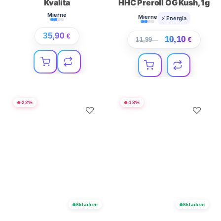
Kvalita
HHC Preroll OG Kush, 1g
Mierne
Mierne
⚡ Energia
35,90
€
10,10
11,99
€
€
-
22
%
-
18
%
Skladom
Skladom