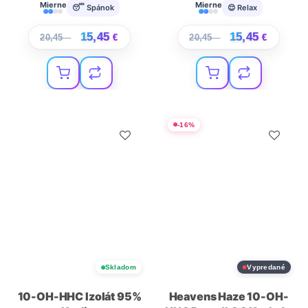
Mierne
Mierne
😴 Spánok
😌 Relax
15,45
15,45
20,45
€
€
20,45
€
€
-
16
%
Skladom
Vypredané
10-OH-HHC Izolát 95%
Heavens Haze 10-OH-