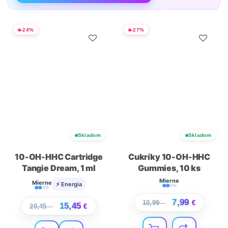
-
24
%
-
27
%
Skladom
Skladom
10-OH-HHC Cartridge
Cukríky 10-OH-HHC
Tangie Dream, 1 ml
Gummies, 10 ks
Mierne
Mierne
⚡ Energia
7,99
10,99
€
€
15,45
20,45
€
€