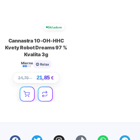
Skladom
Cannastra 10-OH-HHC
Kvety Robot Dreams 97 %
Kvalita 3g
Mierne
😌 Relax
21,85
24,70
€
€