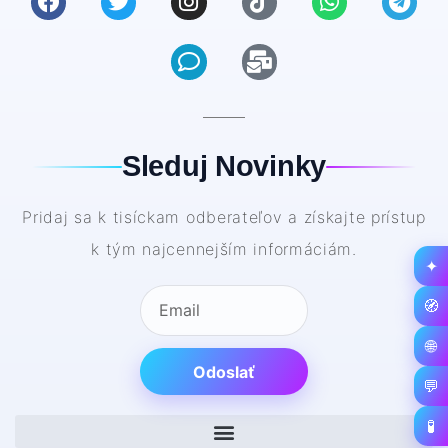
Sleduj Novinky
Pridaj sa k tisíckam odberateľov a získajte prístup
k tým najcennejším informáciám.
✦
🧭
🌐
Odoslať
💬
🧪