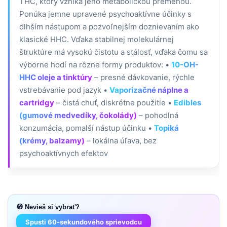
THC, ktorý vzniká jeho metabolickou premenou.
Ponúka jemne upravené psychoaktívne účinky s
dlhším nástupom a pozvoľnejším doznievaním ako
klasické HHC. Vďaka stabilnej molekulárnej
štruktúre má vysokú čistotu a stálosť, vďaka čomu sa
výborne hodí na rôzne formy produktov: •
10-OH-
HHC oleje a tinktúry
– presné dávkovanie, rýchle
vstrebávanie pod jazyk •
Vaporizačné náplne a
cartridgy
– čistá chuť, diskrétne použitie •
Edibles
(gumové medvedíky, čokolády)
– pohodlná
konzumácia, pomalší nástup účinku •
Topiká
(krémy, balzamy)
– lokálna úľava, bez
psychoaktívnych efektov
🧭 Nevieš si vybrať?
Spusti 60-sekundového sprievodcu