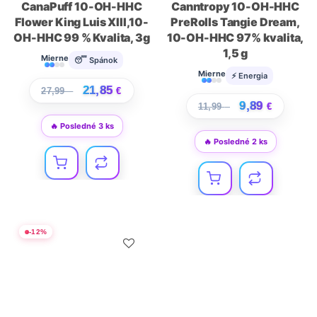
CanaPuff 10-OH-HHC
Canntropy 10-OH-HHC
Flower King Luis XIII,10-
PreRolls Tangie Dream,
OH-HHC 99 % Kvalita, 3g
10-OH-HHC 97% kvalita,
1,5 g
Mierne
😴 Spánok
Mierne
⚡ Energia
21,85
27,99
€
€
9,89
11,99
€
€
🔥 Posledné 3 ks
🔥 Posledné 2 ks
-
12
%