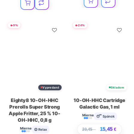
-
9
%
-
24
%
Vypredané
Skladom
Eighty8 10-OH-HHC
10-OH-HHC Cartridge
Prerolls Super Strong
Galactic Gas, 1 ml
Apple Fritter, 25 % 10-
Mierne
😴 Spánok
OH-HHC, 0,8 g
15,45
Mierne
20,45
€
€
😌 Relax