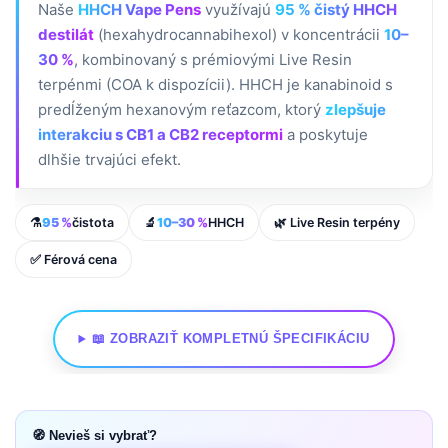
Naše
HHCH Vape Pens
využívajú
95 % čistý HHCH
destilát
(hexahydrocannabihexol) v koncentrácii
10–
30 %
, kombinovaný s prémiovými Live Resin
terpénmi (COA k dispozícii). HHCH je kanabinoid s
predĺženým hexanovým reťazcom, ktorý
zlepšuje
interakciu s CB1 a CB2 receptormi
a poskytuje
dlhšie trvajúci efekt.
⚗️
95 %
čistota
🔬
10–30 %
HHCH
🌿 Live Resin terpény
✅ Férová cena
📖 ZOBRAZIŤ KOMPLETNÚ ŠPECIFIKÁCIU
🧭 Nevieš si vybrať?