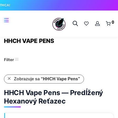
THCA!
0
HHCH VAPE PENS
Filter
Zobrazuje sa
“HHCH Vape Pens”
HHCH Vape Pens — Predĺžený
Hexanový Reťazec