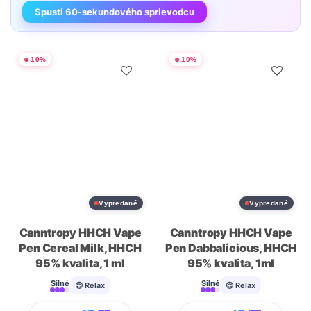
Spusti 60-sekundového sprievodcu
-
10
%
-
10
%
Vypredané
Vypredané
Canntropy HHCH Vape
Canntropy HHCH Vape
Pen Cereal Milk, HHCH
Pen Dabbalicious, HHCH
95% kvalita, 1 ml
95% kvalita, 1ml
Silné
Silné
😌 Relax
😌 Relax