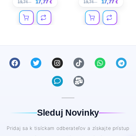
17,77
17,77
19,74
€
€
19,74
€
€
Sleduj Novinky
Pridaj sa k tisíckam odberateľov a získajte prístup