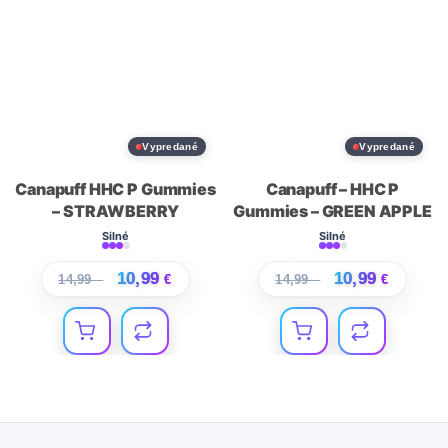
Vypredané
Vypredané
Canapuff HHC P Gummies
Canapuff – HHC P
– STRAWBERRY
Gummies – GREEN APPLE
Silné
Silné
10,99
10,99
14,99
€
€
14,99
€
€