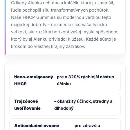
Odkedy Alenka ochutnala koláčik, ktorý ju zmenšil,
ľudia pochopili silu transformatívnych pochúťok.
Naše HHCP Gummies sú modernou verziou tejto
magickej dobroty – nezmenia síce vašu fyzickú
veľkosť, ale rozšíria horizont vašej mysle spôsobom,
ktorý by aj Alenku priviedol k úžasu. Každé sústo je
krokom do vlastnej krajiny zázrakov.
Nano-emulgovaný
pre o 320% rýchlejší nástup
HHCP
účinku
Trojzónové
– okamžitý účinok, stredný a
uvoľňovanie
dlhodobý
Antioxidačné ovocné
pre zdravšiu