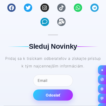
Sleduj Novinky
Pridaj sa k tisíckam odberateľov a získajte prístup
k tým najcennejším informáciám.
✦
🧭
🌐
Odoslať
💬