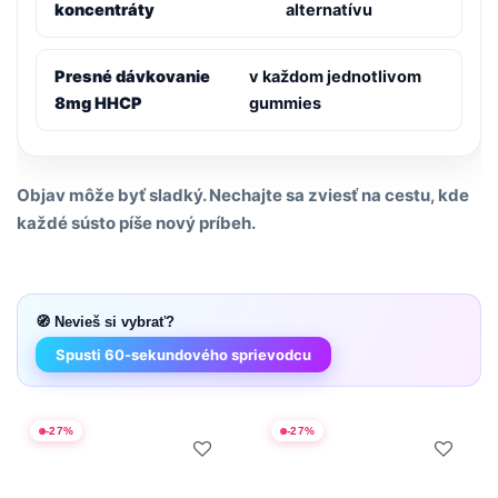
koncentráty
alternatívu
Presné dávkovanie
v každom jednotlivom
8mg HHCP
gummies
Objav môže byť sladký. Nechajte sa zviesť na cestu, kde
každé sústo píše nový príbeh.
🧭 Nevieš si vybrať?
Spusti 60-sekundového sprievodcu
-
27
%
-
27
%