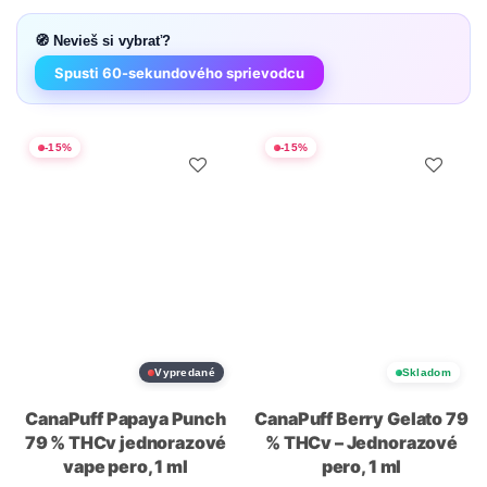
🧭 Nevieš si vybrať?
Spusti 60-sekundového sprievodcu
-
15
%
-
15
%
Vypredané
Skladom
CanaPuff Papaya Punch
CanaPuff Berry Gelato 79
79 % THCv jednorazové
% THCv – Jednorazové
vape pero, 1 ml
pero, 1 ml