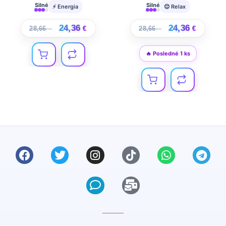
Silné
Silné
⚡ Energia
😌 Relax
24,36
24,36
28,66
€
€
28,66
€
€
🔥 Posledné 1 ks