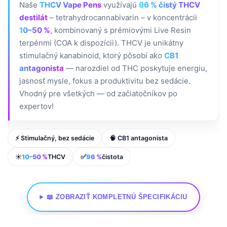
Naše
THCV Vape Pens
využívajú
96 % čistý THCV
destilát
– tetrahydrocannabivarin – v koncentrácii
10–50 %
, kombinovaný s prémiovými Live Resin
terpénmi (COA k dispozícii). THCV je unikátny
stimulačný kanabinoid, ktorý pôsobí ako
CB1
antagonista
— narozdiel od THC poskytuje energiu,
jasnosť mysle, fokus a produktivitu bez sedácie.
Vhodný pre všetkých — od začiatočníkov po
expertov!
⚡ Stimulačný, bez sedácie
🧠 CB1 antagonista
☀️
10–50 %
THCV
✅
96 %
čistota
📖 ZOBRAZIŤ KOMPLETNÚ ŠPECIFIKÁCIU