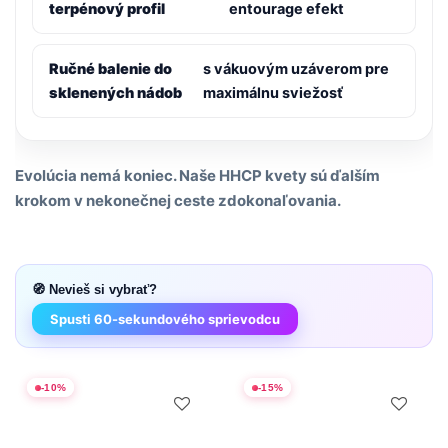
terpénový profil
entourage efekt
Ručné balenie do
s vákuovým uzáverom pre
sklenených nádob
maximálnu sviežosť
Evolúcia nemá koniec. Naše HHCP kvety sú ďalším
krokom v nekonečnej ceste zdokonaľovania.
🧭 Nevieš si vybrať?
Spusti 60-sekundového sprievodcu
-
10
%
-
15
%