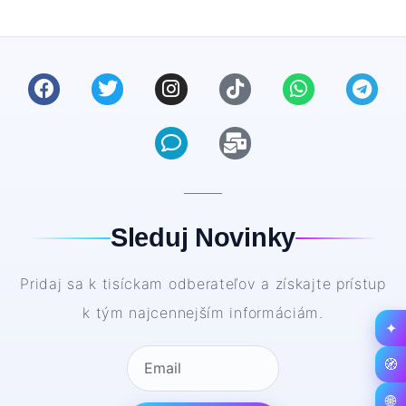
Sleduj Novinky
Pridaj sa k tisíckam odberateľov a získajte prístup
k tým najcennejším informáciám.
✦
🧭
🌐