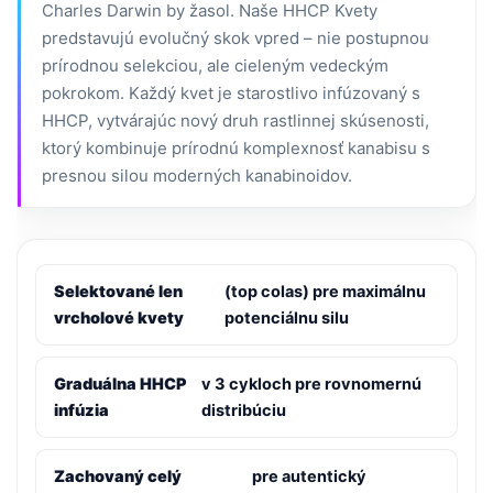
Charles Darwin by žasol. Naše HHCP Kvety
predstavujú evolučný skok vpred – nie postupnou
prírodnou selekciou, ale cieleným vedeckým
pokrokom. Každý kvet je starostlivo infúzovaný s
HHCP, vytvárajúc nový druh rastlinnej skúsenosti,
ktorý kombinuje prírodnú komplexnosť kanabisu s
presnou silou moderných kanabinoidov.
Selektované len
(top colas) pre maximálnu
vrcholové kvety
potenciálnu silu
Graduálna HHCP
v 3 cykloch pre rovnomernú
infúzia
distribúciu
Zachovaný celý
pre autentický