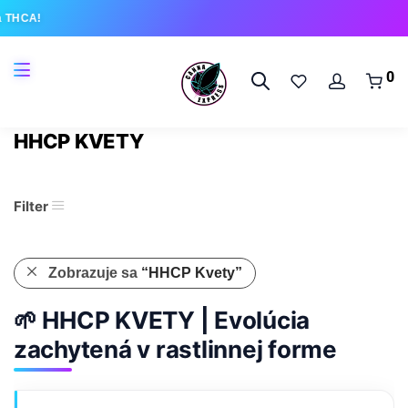
THCA!
0
HHCP KVETY
Filter
Zobrazuje sa
“HHCP Kvety”
🌱 HHCP KVETY | Evolúcia
zachytená v rastlinnej forme