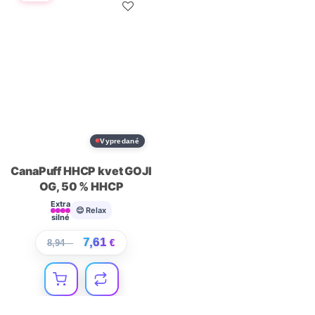
Vypredané
CanaPuff HHCP kvet GOJI
OG, 50 % HHCP
Extra
😌 Relax
silné
7,61
8,94
€
€