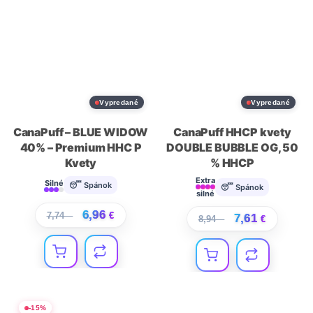
Vypredané
Vypredané
CanaPuff – BLUE WIDOW
CanaPuff HHCP kvety
40% – Premium HHC P
DOUBLE BUBBLE OG, 50
Kvety
% HHCP
Extra
Silné
😴 Spánok
😴 Spánok
silné
6,96
7,74
€
€
7,61
8,94
€
€
-
15
%