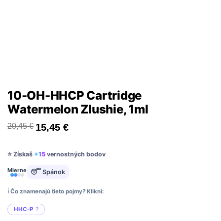
10-OH-HHCP Cartridge
Watermelon Zlushie, 1ml
20,45
€
15,45
€
⭐ Získaš
+15
vernostných bodov
Mierne
😴 Spánok
ℹ️ Čo znamenajú tieto pojmy? Klikni:
HHC-P