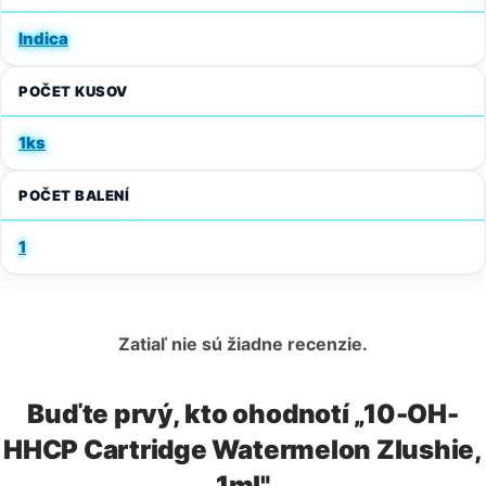
Indica
POČET KUSOV
1ks
POČET BALENÍ
1
Zatiaľ nie sú žiadne recenzie.
Buďte prvý, kto ohodnotí „10-OH-
HHCP Cartridge Watermelon Zlushie,
1ml"