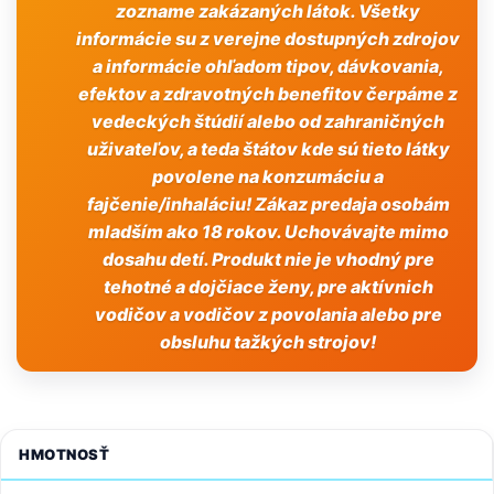
zozname zakázaných látok. Všetky
informácie su z verejne dostupných zdrojov
a informácie ohľadom tipov, dávkovania,
efektov a zdravotných benefitov čerpáme z
vedeckých štúdií alebo od zahraničných
uživateľov, a teda štátov kde sú tieto látky
povolene na konzumáciu a
fajčenie/inhaláciu! Zákaz predaja osobám
mladším ako 18 rokov. Uchovávajte mimo
dosahu detí. Produkt nie je vhodný pre
tehotné a dojčiace ženy, pre aktívnich
vodičov a vodičov z povolania alebo pre
obsluhu tažkých strojov!
HMOTNOSŤ