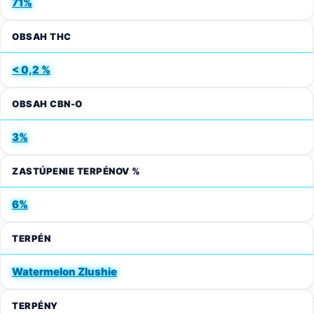
71%
OBSAH THC
< 0,2 %
OBSAH CBN-O
3%
ZASTÚPENIE TERPÉNOV %
6%
TERPÉN
Watermelon Zlushie
TERPÉNY