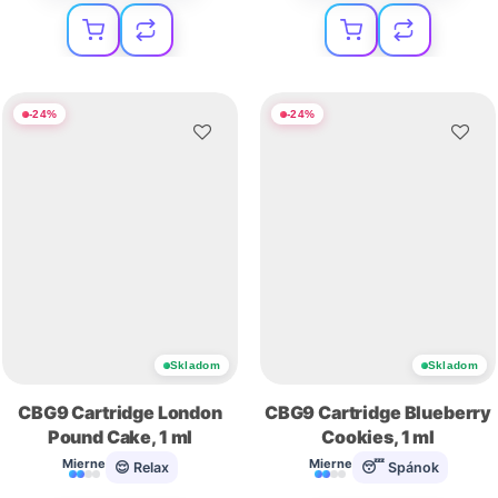
-
24
%
-
24
%
Skladom
Skladom
CBG9 Cartridge London
CBG9 Cartridge Blueberry
Pound Cake, 1 ml
Cookies, 1 ml
Mierne
Mierne
😌 Relax
😴 Spánok