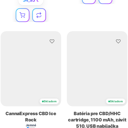
34,95
€
Skladom
Skladom
CannaExpress CBD Ice
Batéria pre CBD/HHC
Rock
cartridge, 1100 mAh, závit
Jemné
510, USB nabíjačka