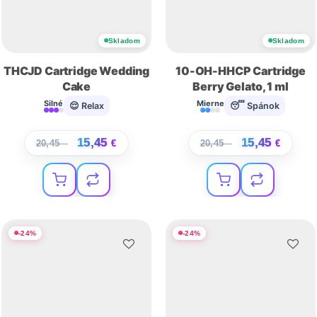
Skladom
Skladom
THCJD Cartridge Wedding
10-OH-HHCP Cartridge
Cake
Berry Gelato, 1 ml
Silné
Mierne
😌 Relax
😴 Spánok
15,45
15,45
20,45
€
€
20,45
€
€
-
24
%
-
24
%