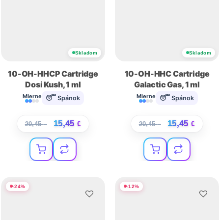
Skladom
Skladom
10-OH-HHCP Cartridge
10-OH-HHC Cartridge
Dosi Kush, 1 ml
Galactic Gas, 1 ml
Mierne
Mierne
😴 Spánok
😴 Spánok
15,45
15,45
20,45
€
€
20,45
€
€
-
24
%
-
12
%