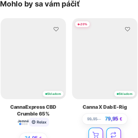
Mohlo by sa vám páčiť
-
20
%
Skladom
Skladom
CannaExpress CBD
Canna X Dab E-Rig
Crumble 65%
79,95
99,95
€
€
Jemné
😌 Relax