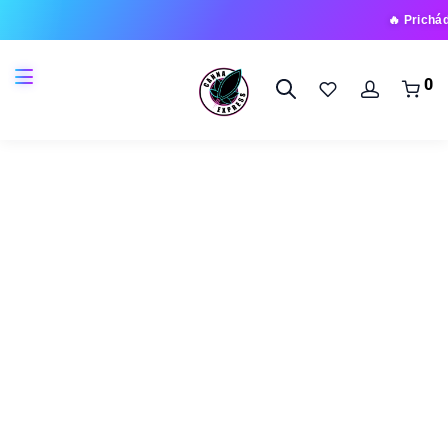
🔥 Prichádza nová rad
0