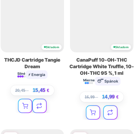
Skladom
Skladom
THCJD Cartridge Tangie
CanaPuff 10-OH-THC
Dream
Cartridge White Truffle, 10-
OH-THC 95 %, 1 ml
Silné
⚡ Energia
Mierne
😴 Spánok
15,45
20,45
€
€
14,99
16,99
€
€