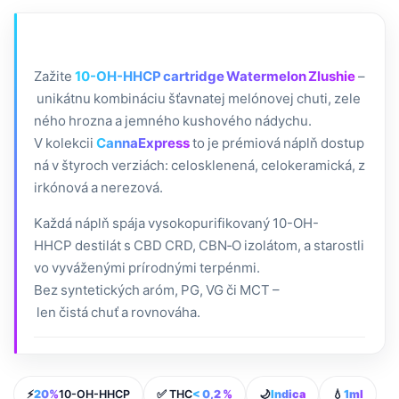
Zažite
10-OH-HHCP cartridge Watermelon Zlushie
–
unikátnu kombináciu šťavnatej melónovej chuti, zele
ného hrozna a jemného kushového nádychu.
V kolekcii
CannaExpress
to je prémiová náplň dostup
ná v štyroch verziách: celosklenená, celokeramická, z
irkónová a nerezová.
Každá náplň spája vysokopurifikovaný 10-OH-
HHCP destilát s CBD CRD, CBN‑O izolátom, a starostli
vo vyváženými prírodnými terpénmi.
Bez syntetických aróm, PG, VG či MCT –
len čistá chuť a rovnováha.
⚡
20%
10-OH-HHCP
✅ THC
< 0,2 %
🌙
Indica
💧
1ml