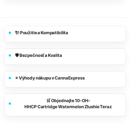
🔌 Použitie a Kompatibilita
🛡️ Bezpečnosť a Kvalita
⭐ Výhody nákupu v CannaExpress
🛒 Objednajte 10-OH-
HHCP Cartridge Watermelon Zlushie Teraz