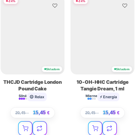
-
24
%
-
24
%
Skladom
Skladom
THCJD Cartridge London
10-OH-HHC Cartridge
Pound Cake
Tangie Dream, 1 ml
Silné
Mierne
😌 Relax
⚡ Energia
15,45
15,45
20,45
€
€
20,45
€
€