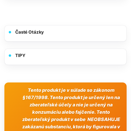
Časté Otázky
TIPY
Tento produkt je v súlade so zákonom
§167/1998. Tento produkt je určený len na
zberateľské účely a nie je určený na
konzumáciu alebo fajčenie. Tento
zberateľský produkt v sebe NEOBSAHUJE
zakázanú substanciu, ktorá by figurovala v