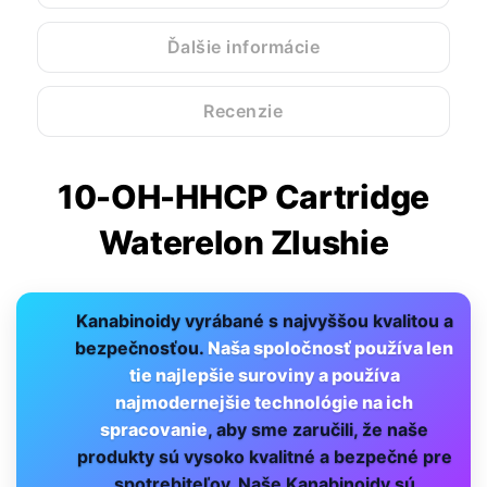
Ďalšie informácie
Recenzie
10-OH-HHCP Cartridge
Waterelon Zlushie
Kanabinoidy vyrábané s najvyššou kvalitou a
bezpečnosťou.
Naša spoločnosť používa len
tie najlepšie suroviny a používa
najmodernejšie technológie na ich
spracovanie
, aby sme zaručili, že naše
produkty sú vysoko kvalitné a bezpečné pre
spotrebiteľov. Naše Kanabinoidy sú