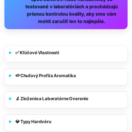
testované v laboratóriách a prechádzajú
prísnou kontrolou kvality, aby sme vám
mohli zaručiť len to najlepšie.
✅ Kľúčové Vlastnosti
🍉 Chuťový Profil a Aromatika
🔬 Zloženie a Laboratórne Overenie
💎 Typy Hardvéru