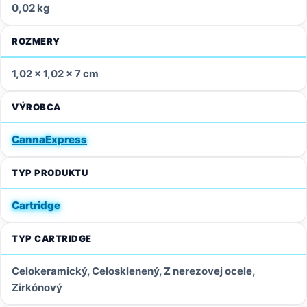
0,02 kg
ROZMERY
1,02 × 1,02 × 7 cm
VÝROBCA
CannaExpress
TYP PRODUKTU
Cartridge
TYP CARTRIDGE
Celokeramický, Celosklenený, Z nerezovej ocele,
Zirkónový