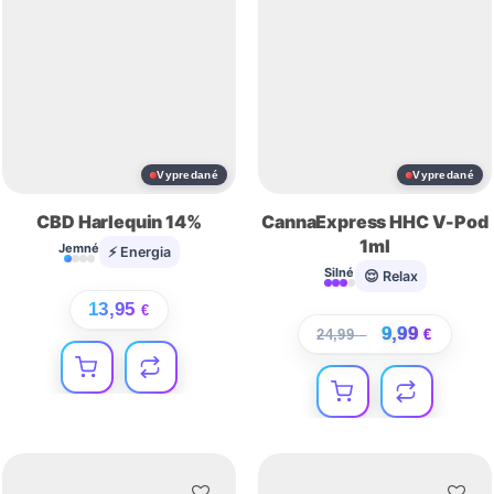
Vypredané
Vypredané
CBD Harlequin 14%
CannaExpress HHC V-Pod
1ml
Jemné
⚡ Energia
Silné
😌 Relax
13,95
€
9,99
24,99
€
€