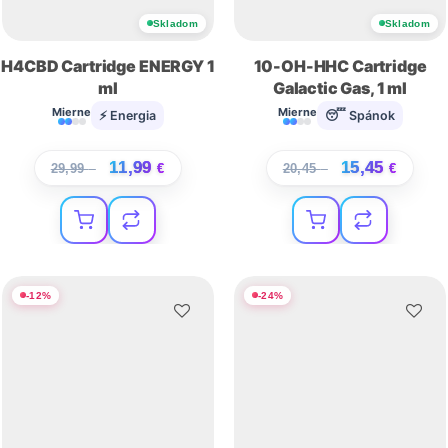
Skladom
Skladom
H4CBD Cartridge ENERGY 1
10-OH-HHC Cartridge
ml
Galactic Gas, 1 ml
Mierne
Mierne
⚡ Energia
😴 Spánok
11,99
15,45
29,99
€
€
20,45
€
€
-
12
%
-
24
%