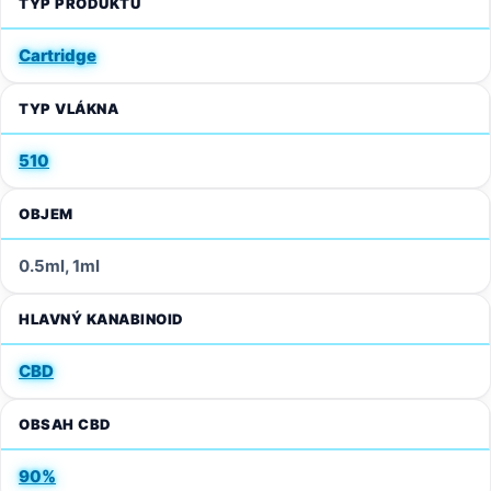
TYP PRODUKTU
Cartridge
TYP VLÁKNA
510
OBJEM
0.5ml, 1ml
HLAVNÝ KANABINOID
CBD
OBSAH CBD
90%