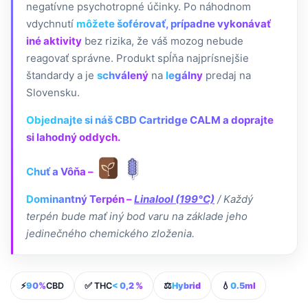
negatívne psychotropné účinky. Po náhodnom
vdychnutí
môžete šoférovať, prípadne vykonávať
iné aktivity
bez rizika, že váš mozog nebude
reagovať správne. Produkt spĺňa najprísnejšie
štandardy a je
schválený
na
legálny
predaj na
Slovensku.
Objednajte si náš CBD Cartridge CALM a doprajte
si lahodný oddych.
Chuť a Vôňa –
Dominantný Terpén –
Linalool (199°C)
/ Každý
terpén bude mať iný bod varu na základe jeho
jedinečného chemického zloženia.
⚡
90%
CBD
✅ THC
< 0,2 %
⚖️
Hybrid
💧
0.5ml