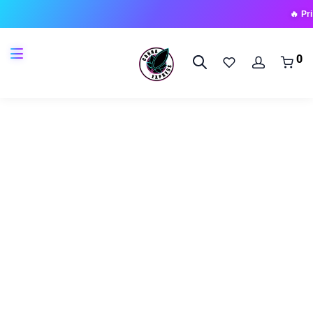
🔥 Prichádza no
0