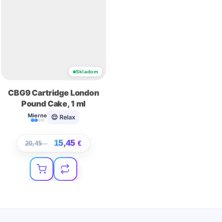
Skladom
CBG9 Cartridge London
Pound Cake, 1 ml
Mierne
😌 Relax
15,45
20,45
€
€