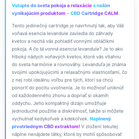
Vstúpte do sveta pokoja a relaxácie
s naším
vynikajúcim produktom
–
CBD Cartridge CALM
.
Tento jedinečný cartridge je navrhnutý tak, aby Váš
voňavá esencia levandule zaviedla do záhrady
kvetov a nechá vás pohladiť vonnými obláčikmi
pokoja.
A čo tá vonná esencia levandule
? Je to ako
hlboký nádych voňavých kvetov, ktoré vás vtiahnu
do sveta harmónie a rovnováhy. Levanduľa je známa
svojimi upokojujúcimi a relaxačnými vlastnosťami, čo
z nej robí ideálnu voľbu pre tých, ktorí sa chcú
ponoriť do pocitu uvoľnenia. Je to možnosť uniknúť
od každodenného zhonu a dopriať si okamih
oddychu. Jeho kompaktný dizajn umožňuje
jednoduché použitie a diskrétnosť, takže si môžete
vychutnať kedykoľvek a kdekoľvek.
Naplnený
prvotriednym CBD extraktom!
V zložení tekutej
náplne nenájdete látky, ktoré by mohli spôsobovať