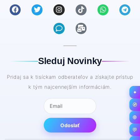
Sleduj Novinky
Pridaj sa k tisíckam odberateľov a získajte prístup
k tým najcennejším informáciám.
✦
🧭
🌐
Odoslať
💬