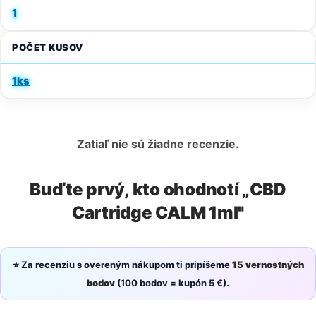
1
POČET KUSOV
1ks
Zatiaľ nie sú žiadne recenzie.
Buďte prvý, kto ohodnotí „CBD
Cartridge CALM 1ml"
⭐ Za recenziu s overeným nákupom ti pripíšeme
15 vernostných
bodov
(100 bodov = kupón 5 €).