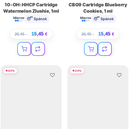
10-OH-HHCP Cartridge
CBG9 Cartridge Blueberry
Watermelon Zlushie, 1ml
Cookies, 1 ml
Mierne
Mierne
😴 Spánok
😴 Spánok
15,45
15,45
20,45
€
€
20,45
€
€
-
60
%
-
24
%