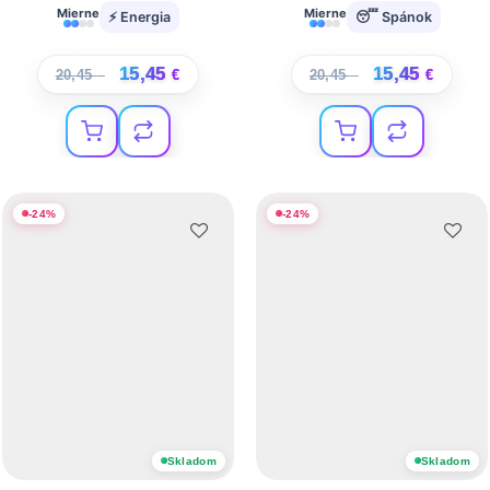
Mierne
Mierne
⚡ Energia
😴 Spánok
15,45
15,45
20,45
€
€
20,45
€
€
-
24
%
-
24
%
Skladom
Skladom