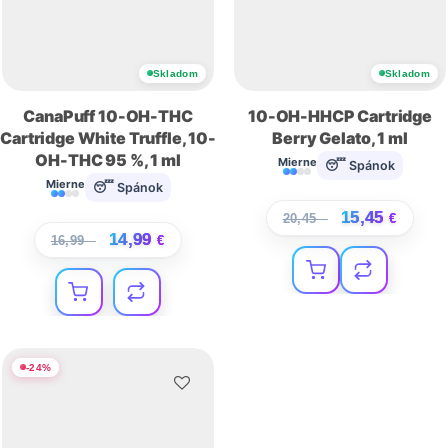
Skladom
Skladom
CanaPuff 10-OH-THC
10-OH-HHCP Cartridge
Cartridge White Truffle, 10-
Berry Gelato, 1 ml
OH-THC 95 %, 1 ml
Mierne
😴 Spánok
Mierne
😴 Spánok
15,45
20,45
€
€
14,99
16,99
€
€
-
24
%