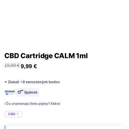
CBD Cartridge CALM 1ml
19,99
€
9,99
€
⭐ Získaš
+9
vernostných bodov
Jemné
😴 Spánok
ℹ️ Čo znamenajú tieto pojmy? Klikni:
CBD