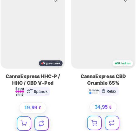
Vypredané
Skladom
CannaExpress HHC-P /
CannaExpress CBD
HHC / CBD V-Pod
Crumble 65%
Extra
Jemné
😌 Relax
😴 Spánok
silné
34,95
19,99
€
€