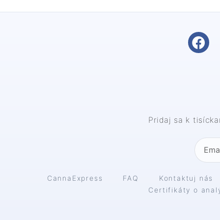
140
€
-
160
€
160
€
+
Pridaj sa k tisíc
CannaExpress
FAQ
Kontaktuj nás
Certifikáty o ana