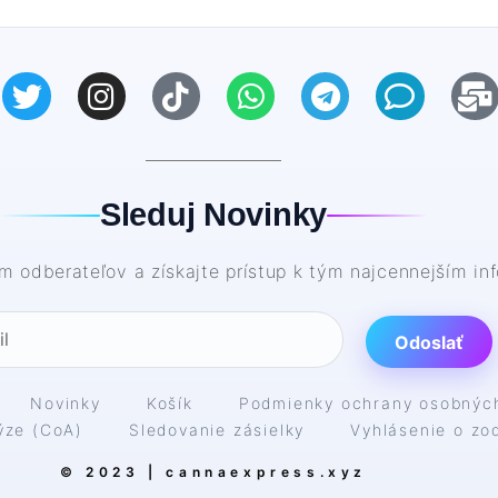
Sleduj Novinky
kam odberateľov a získajte prístup k tým najcennejším i
Odoslať
Novinky
Košík
Podmienky ochrany osobnýc
lýze (CoA)
Sledovanie zásielky
Vyhlásenie o zo
© 2023 | cannaexpress.xyz