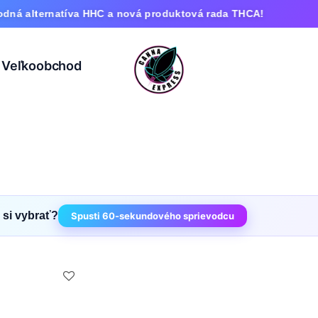
á alternatíva HHC a nová produktová rada THCA!
Veľkoobchod
 si vybrať?
Spusti 60-sekundového sprievodcu