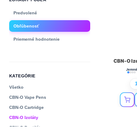
Predvolené
Obľúbenosť
Priemerné hodnotenie
Najnovšie
CBN-O Izo
Cena: od najnižšej
Jemn
KATEGÓRIE
Cena: od najvyššej
Všetko
CBN-O Vape Pens
CBN-O Cartridge
CBN-O Izoláty
CBN-O Destiláty