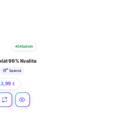
Skladom
lát 96% Kvalita
é
😴 Spánok
13,99
€