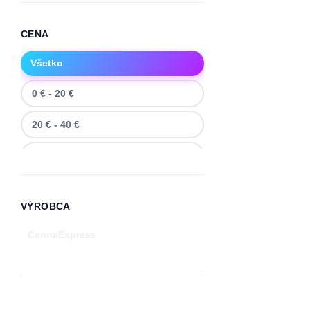
CENA
Všetko
0
€
-
20
€
20
€
-
40
€
40
€
-
60
€
60
€
-
80
€
VÝROBCA
80
€
-
100
€
CannaExpress
100
€
-
120
€
120
€
-
140
€