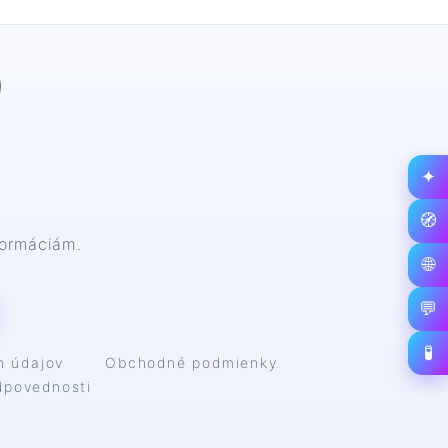
✦
🧭
nformáciám.
🌐
💬
🧪
h údajov
Obchodné podmienky
dpovednosti