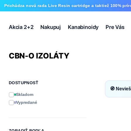
ichádza nová rada Live Resin cartridge a taktiež 100% prírodn
Akcia 2+2
Nakupuj
Kanabinoidy
Pre Vás
CBN-O IZOLÁTY
DOSTUPNOSŤ
🧭 Nevieš
Skladom
Vypredané
ZORADIŤ PODĽA