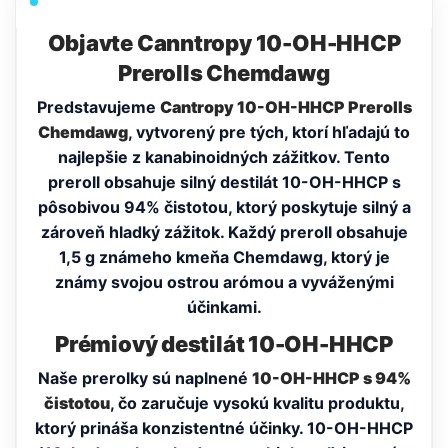
Objavte Canntropy 10-OH-HHCP
Prerolls Chemdawg
Predstavujeme
Cantropy 10-OH-HHCP Prerolls
Chemdawg
, vytvorený pre tých, ktorí hľadajú to
najlepšie z kanabinoidných zážitkov. Tento
preroll obsahuje silný destilát 10-OH-HHCP s
pôsobivou 94% čistotou, ktorý poskytuje silný a
zároveň hladký zážitok. Každý preroll obsahuje
1,5 g známeho kmeňa Chemdawg, ktorý je
známy svojou ostrou arómou a vyváženými
účinkami.
Prémiový destilát 10-OH-HHCP
Naše prerolky sú naplnené
10-OH-HHCP s 94%
čistotou
, čo zaručuje vysokú kvalitu produktu,
ktorý prináša konzistentné účinky. 10-OH-HHCP