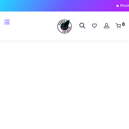
🔥 Prichádza no
0