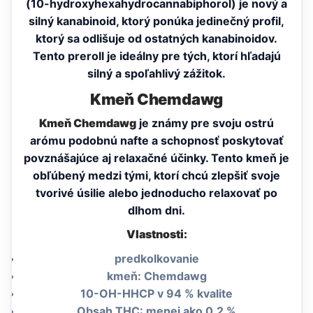
(10-hydroxyhexahydrocannabiphorol) je nový a
silný kanabinoid, ktorý ponúka jedinečný profil,
ktorý sa odlišuje od ostatných kanabinoidov.
Tento preroll je ideálny pre tých, ktorí hľadajú
silný a spoľahlivý zážitok.
Kmeň Chemdawg
Kmeň Chemdawg
je známy pre svoju ostrú
arómu podobnú nafte a schopnosť poskytovať
povznášajúce aj relaxačné účinky. Tento kmeň je
obľúbený medzi tými, ktorí chcú zlepšiť svoje
tvorivé úsilie alebo jednoducho relaxovať po
dlhom dni.
Vlastnosti:
predkolkovanie
kmeň: Chemdawg
10-OH-HHCP v 94 % kvalite
Obsah THC: menej ako 0,2 %