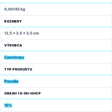
0,00145 kg
ROZMERY
12,5 × 3,5 × 3,5 cm
VÝROBCA
Canntropy
TYP PRODUKTU
Prerolls
OBSAH 10-OH-HHCP
10%