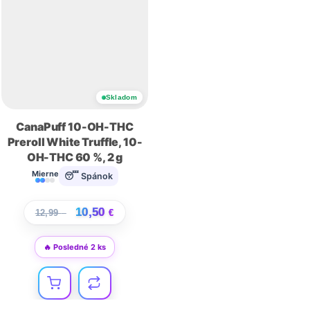
Skladom
CanaPuff 10-OH-THC
Preroll White Truffle, 10-
OH-THC 60 %, 2 g
Mierne
😴 Spánok
10,50
12,99
€
€
🔥 Posledné 2 ks