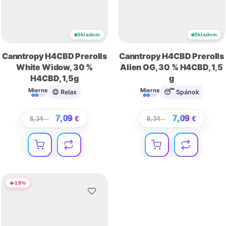
Skladom
Skladom
Canntropy H4CBD Prerolls
Canntropy H4CBD Prerolls
White Widow, 30 %
Alien OG, 30 % H4CBD, 1,5
H4CBD, 1,5g
g
Mierne
Mierne
😌 Relax
😴 Spánok
7,09
7,09
8,34
€
€
8,34
€
€
-
19
%