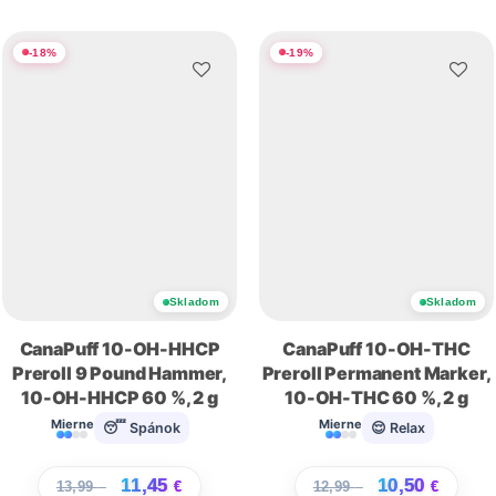
-
18
%
-
19
%
Skladom
Skladom
CanaPuff 10-OH-HHCP
CanaPuff 10-OH-THC
Preroll 9 Pound Hammer,
Preroll Permanent Marker,
10-OH-HHCP 60 %, 2 g
10-OH-THC 60 %, 2 g
Mierne
Mierne
😴 Spánok
😌 Relax
11,45
10,50
13,99
€
€
12,99
€
€