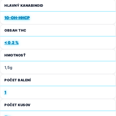
HLAVNÝ KANABINOID
10-OH-HHCP
OBSAH THC
< 0,2 %
HMOTNOSŤ
1,5g
POČET BALENÍ
1
POČET KUSOV