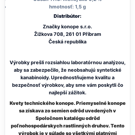
hmotnosť: 1,5 g
Distribútor:
Značky konope s.r.o.
Žižkova 708, 261 01 Příbram
Česká republika
Výrobky prešli rozsiahlou laboratórnou analýzou,
aby sa zabezpečilo, že neobsahujú syntetické
kanabinoidy. Uprednostňujeme kvalitu a
bezpečnosť výrobkov, aby sme vám poskytli čo
najlepší zážitok.
Kvety technického konope. Priemyselné konope
sa získava zo semien odrôd uvedených v
Spoločnom katalógu odrôd
poľnohospodárskych rastlinných druhov. Tento
výrobok je v súlade so všetkými platnými