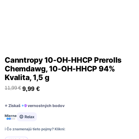
Canntropy 10-OH-HHCP Prerolls
Chemdawg, 10-OH-HHCP 94%
Kvalita, 1,5 g
11,99
€
9,99
€
⭐ Získaš
+9
vernostných bodov
Mierne
😌 Relax
ℹ️ Čo znamenajú tieto pojmy? Klikni: