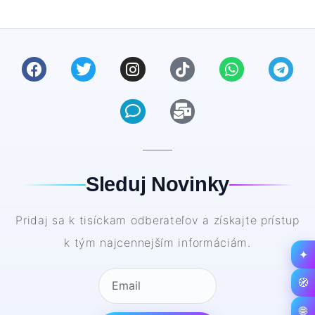
Sleduj Novinky
Pridaj sa k tisíckam odberateľov a získajte prístup
k tým najcennejším informáciám.
✦
🧭
🌐