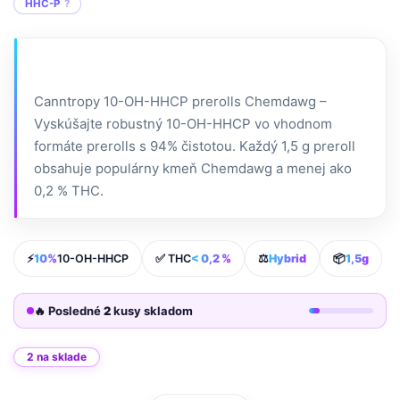
HHC-P
Canntropy 10-OH-HHCP prerolls Chemdawg –
Vyskúšajte robustný 10-OH-HHCP vo vhodnom
formáte prerolls s 94% čistotou. Každý 1,5 g preroll
obsahuje populárny kmeň Chemdawg a menej ako
0,2 % THC.
⚡
10%
10-OH-HHCP
✅ THC
< 0,2 %
⚖️
Hybrid
📦
1,5g
🔥 Posledné
2
kusy skladom
2 na sklade