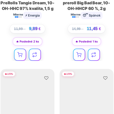
PreRolls Tangie Dream, 10-
preroll Big Bad Bear, 10-
OH-HHC 97% kvalita, 1,5 g
OH-HHCP 60 %, 2 g
Mierne
Mierne
⚡ Energia
😴 Spánok
9,89
11,45
11,99
€
€
14,99
€
€
🔥 Posledné 2 ks
🔥 Posledné 1 ks
-
15
%
-
15
%