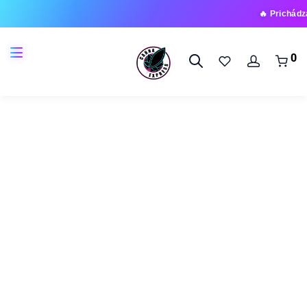
🔥 Prichádza nová ra
0