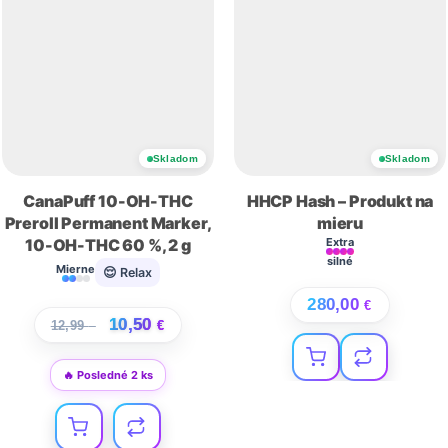
Skladom
Skladom
CanaPuff 10-OH-THC
HHCP Hash – Produkt na
Preroll Permanent Marker,
mieru
10-OH-THC 60 %, 2 g
Extra
silné
Mierne
😌 Relax
280,00
€
10,50
12,99
€
€
🔥 Posledné 2 ks