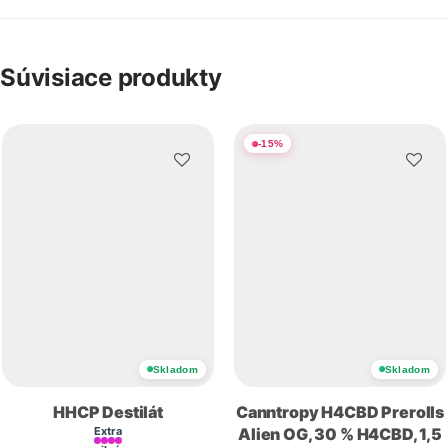
Súvisiace produkty
-
15
%
Skladom
Skladom
HHCP Destilát
Canntropy H4CBD Prerolls
Extra
Alien OG, 30 % H4CBD, 1,5