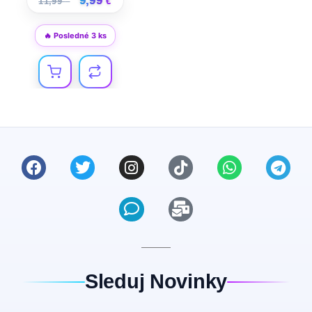
9,99
11,99
€
€
🔥 Posledné 3 ks
Sleduj Novinky