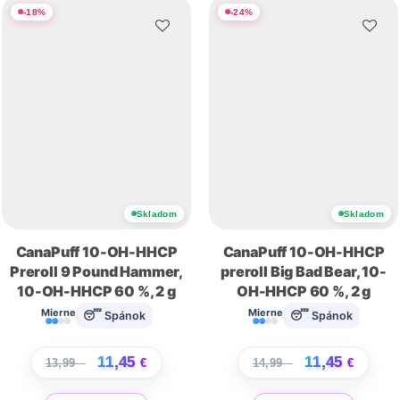
-
18
%
-
24
%
Skladom
Skladom
CanaPuff 10-OH-HHCP
CanaPuff 10-OH-HHCP
Preroll 9 Pound Hammer,
preroll Big Bad Bear, 10-
10-OH-HHCP 60 %, 2 g
OH-HHCP 60 %, 2 g
Mierne
Mierne
😴 Spánok
😴 Spánok
11,45
11,45
13,99
€
€
14,99
€
€