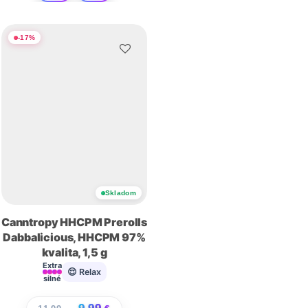
-
17
%
Skladom
Canntropy HHCPM Prerolls
Dabbalicious, HHCPM 97%
kvalita, 1,5 g
Extra
😌 Relax
silné