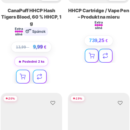
CanaPuff HHCP Hash
HHCP Cartridge / Vape Pen
Tigers Blood, 60 % HHCP, 1
– Produkt na mieru
g
Extra
silné
Extra
😴 Spánok
silné
739,25
€
9,99
13,99
€
€
🔥 Posledné 2 ks
-
20
%
-
19
%