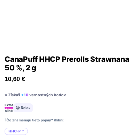
CanaPuff HHCP Prerolls Strawnana
50 %, 2 g
10,60
€
⭐ Získaš
+10
vernostných bodov
Extra
😌 Relax
silné
ℹ️ Čo znamenajú tieto pojmy? Klikni:
HHC-P