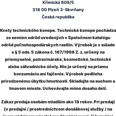
Křimická 809/5
318 00 Plzeň 3-Skvrňany
Česká republika
Kvety technického konope. Technické konope pochádza
zo semien odrôd uvedených v Spoločnom katalógu
odrôd poľnohospodárskych rastlín. Výrobok je v súlade
s § 5 ods. 5 zákona č. 167/1998 Z. z. určený na
priemyselné, potravinárske, kozmetické, technické
alebo záhradnícke účely. Nie je určený na priamu
konzumáciu ani fajčenie. Výrobok podlieha
prirodzenému úbytku hmotnosti. Skladujte na suchom a
tmavom mieste. Uchovávajte mimo dosahu detí.
Zákaz predaja osobám mladším ako 18 rokov. Pri predaji
(v predajni / prostredníctvom donáškovej služby / na