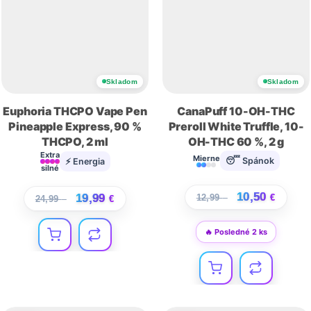
Skladom
Skladom
Euphoria THCPO Vape Pen
CanaPuff 10-OH-THC
Pineapple Express, 90 %
Preroll White Truffle, 10-
THCPO, 2 ml
OH-THC 60 %, 2 g
Extra
Mierne
😴 Spánok
⚡ Energia
silné
10,50
19,99
12,99
€
€
24,99
€
€
🔥 Posledné 2 ks