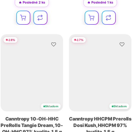
🔥 Posledné 2 ks
🔥 Posledné 1 ks
-
18
%
-
17
%
Skladom
Skladom
Canntropy 10-OH-HHC
Canntropy HHCPM Prerolls
PreRolls Tangie Dream, 10-
Dosi Kush, HHCPM 97%
OH-HHC 97% kvalita, 1,5 g
kvalita, 1,5 g