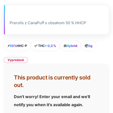
Prerolls z CanaPuff s obsahom 50 % HHCP
⚡
50%
HHC-P
✅ THC
< 0,2 %
⚖️
Hybrid
📦
2g
Vypredané
This product is currently sold
out.
Don't worry! Enter your email and we'll
notify you when it's available again.