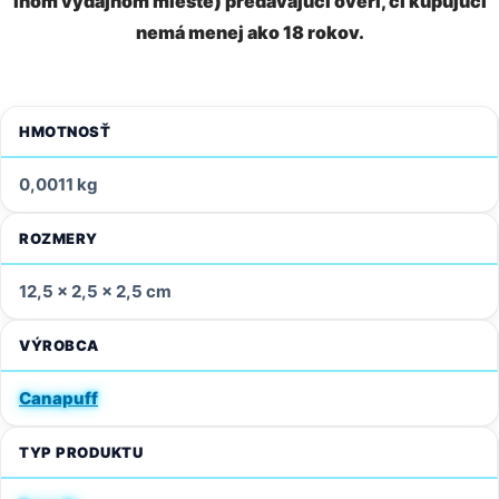
inom výdajnom mieste) predávajúci overí, či kupujúci
nemá menej ako 18 rokov.
HMOTNOSŤ
0,0011 kg
ROZMERY
12,5 × 2,5 × 2,5 cm
VÝROBCA
Canapuff
TYP PRODUKTU