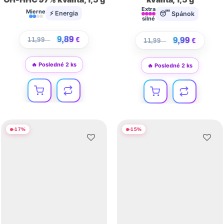
Extra
Mierne
⚡ Energia
😴 Spánok
silné
9,89
9,99
11,99
€
€
11,99
€
€
🔥 Posledné 2 ks
🔥 Posledné 2 ks
-
17
%
-
15
%