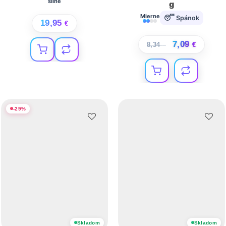
silné
g
Mierne
😴 Spánok
19,95
€
7,09
8,34
€
€
-
29
%
Skladom
Skladom