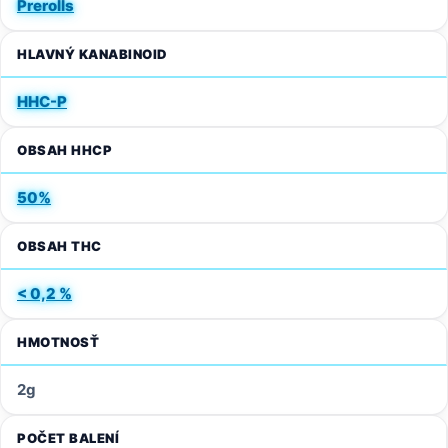
Prerolls
HLAVNÝ KANABINOID
HHC-P
OBSAH HHCP
50%
OBSAH THC
< 0,2 %
HMOTNOSŤ
2g
POČET BALENÍ