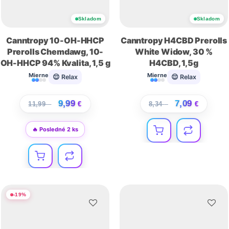
Skladom
Skladom
Canntropy 10-OH-HHCP
Canntropy H4CBD Prerolls
Prerolls Chemdawg, 10-
White Widow, 30 %
OH-HHCP 94% Kvalita, 1,5 g
H4CBD, 1,5g
Mierne
Mierne
😌 Relax
😌 Relax
9,99
7,09
11,99
€
€
8,34
€
€
🔥 Posledné 2 ks
-
19
%