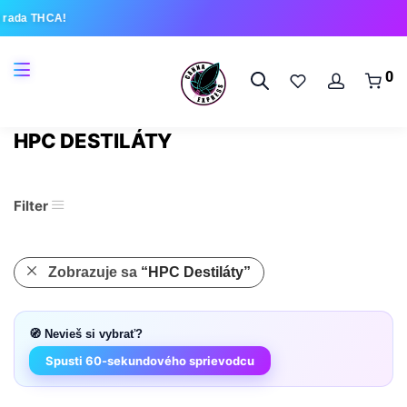
 rada THCA!
0
HPC DESTILÁTY
Filter
Zobrazuje sa
“HPC Destiláty”
🧭 Nevieš si vybrať?
Spusti 60-sekundového sprievodcu