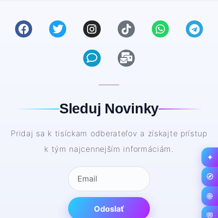
Sleduj Novinky
Pridaj sa k tisíckam odberateľov a získajte prístup
k tým najcennejším informáciám.
✦
🧭
🌐
Odoslať
💬