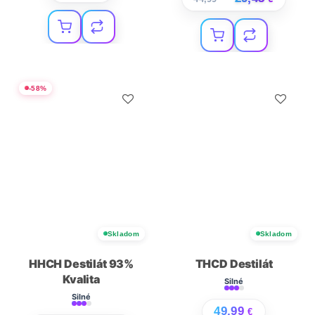
-
58
%
Skladom
Skladom
HHCH Destilát 93%
THCD Destilát
Kvalita
Silné
Silné
49,99
€