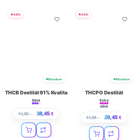
-
58
%
-
59
%
Skladom
Skladom
THCB Destilát 91% Kvalita
THCPO Destilát
Silné
Extra
silné
38,45
44,99
€
€
29,45
44,99
€
€