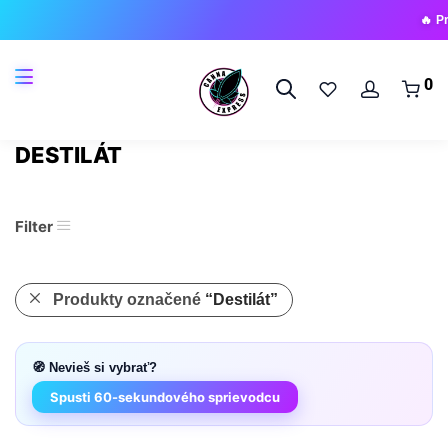
🔥 Prich
0
DESTILÁT
Filter
Produkty označené
“Destilát”
🧭 Nevieš si vybrať?
Spusti 60-sekundového sprievodcu