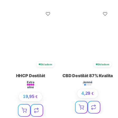
Skladom
Skladom
HHCP Destilát
CBD Destilát 87% Kvalita
Extra
Jemné
silné
4,29
€
19,95
€