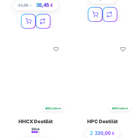
38,45
44,99
€
€
Skladom
Skladom
HHCX Destilát
HPC Destilát
Silné
2 330,00
€