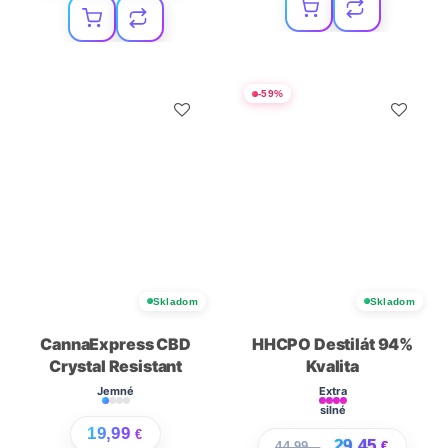
-
59
%
Skladom
Skladom
CannaExpress CBD
HHCPO Destilát 94%
Crystal Resistant
Kvalita
Jemné
Extra
silné
19,99
€
29,45
44,99
€
€