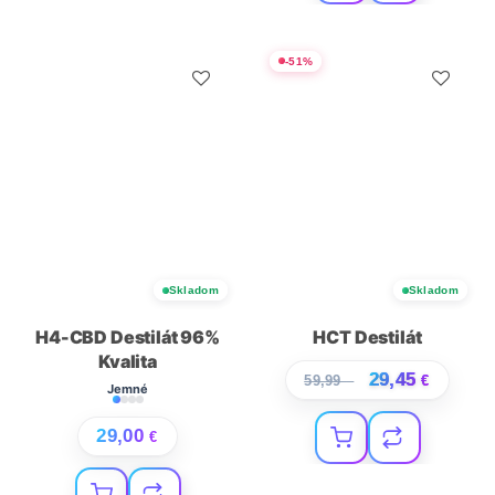
-
51
%
Skladom
Skladom
H4-CBD Destilát 96%
HCT Destilát
Kvalita
29,45
59,99
€
€
Jemné
29,00
€