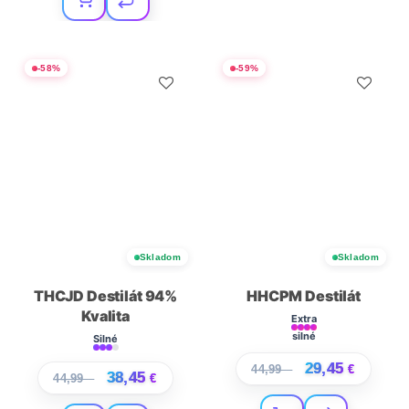
-
58
%
-
59
%
Skladom
Skladom
THCJD Destilát 94%
HHCPM Destilát
Kvalita
Extra
silné
Silné
29,45
44,99
€
€
38,45
44,99
€
€