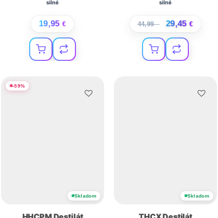
silné
silné
19,95
29,45
€
44,99
€
€
-
59
%
Skladom
Skladom
HHCPM Destilát
THCX Destilát