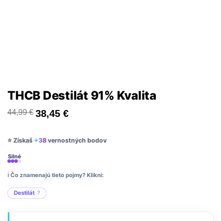
THCB Destilát 91% Kvalita
44,99
€
38,45
€
⭐ Získaš
+38
vernostných bodov
Silné
ℹ️ Čo znamenajú tieto pojmy? Klikni:
Destilát