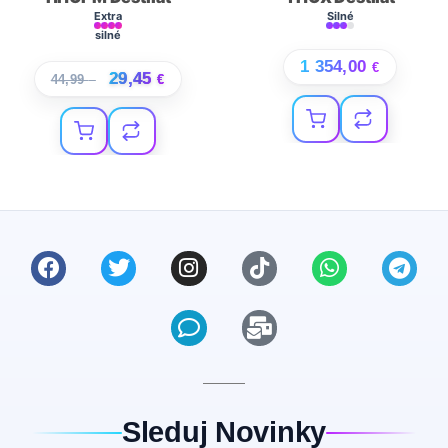
Extra
Silné
silné
1 354,00
€
29,45
44,99
€
€
Sleduj Novinky