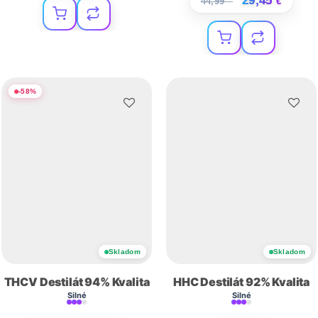
29,45
44,99
€
€
-
58
%
Skladom
Skladom
THCV Destilát 94% Kvalita
HHC Destilát 92% Kvalita
Silné
Silné