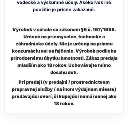
vedecké a výskumné účely. Akékoľvek iné
použitie je prísne zakázané.
Výrobok v súlade so zákonom §5 č. 167/1998.
Určené na priemyselné, technické a
záhradnícke účely. Nie je určený na priamu
konzumáciu ani na fajčenie. Výrobok podlieha
prirodzenému úbytku hmotnosti. Zákaz predaja
mladším ako 18 rokov. Uchovávajte mimo
dosahu detí.
Pri predaji (v predajni / prostredníctvom
prepravnej služby / na inom výdajnom mieste)
predávajúci overí, či kupujúci nemá menej ako
18 rokov.