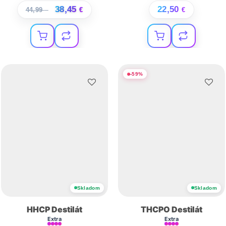
38,45
22,50
44,99
€
€
€
-
59
%
Skladom
Skladom
HHCP Destilát
THCPO Destilát
Extra
Extra