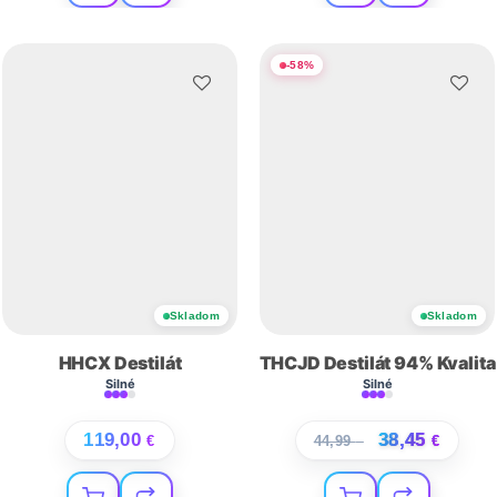
-
58
%
Skladom
Skladom
HHCX Destilát
THCJD Destilát 94% Kvalita
Silné
Silné
119,00
38,45
€
44,99
€
€