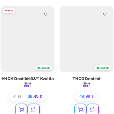
-
58
%
Skladom
Skladom
HHCH Destilát 93% Kvalita
THCD Destilát
Silné
Silné
38,45
49,99
44,99
€
€
€