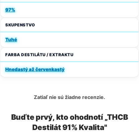
97%
SKUPENSTVO
Tuhé
FARBA DESTILÁTU / EXTRAKTU
Hnedastý až červenkastý
Zatiaľ nie sú žiadne recenzie.
Buďte prvý, kto ohodnotí „THCB
Destilát 91% Kvalita"