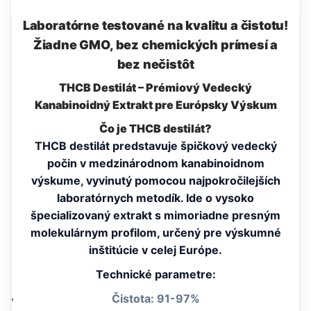
Laboratórne testované na kvalitu a čistotu!
Žiadne GMO, bez chemických prímesí a
bez nečistôt
THCB Destilát – Prémiový Vedecký
Kanabinoidný Extrakt pre Európsky Výskum
Čo je THCB destilát?
THCB destilát predstavuje špičkový vedecký
počin v medzinárodnom kanabinoidnom
výskume, vyvinutý pomocou najpokročilejších
laboratórnych metodík. Ide o vysoko
špecializovaný extrakt s mimoriadne presným
molekulárnym profilom, určený pre výskumné
inštitúcie v celej Európe.
Technické parametre:
Čistota: 91-97%