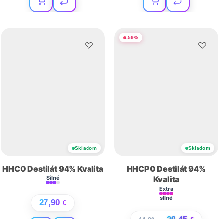
-
59
%
Skladom
Skladom
HHCO Destilát 94% Kvalita
HHCPO Destilát 94%
Silné
Kvalita
Extra
silné
27,90
€