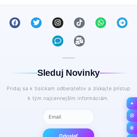
Sleduj Novinky
Pridaj sa k tisíckam odberateľov a získajte prístup
k tým najcennejším informáciám.
✦
🧭
🌐
Odoslať