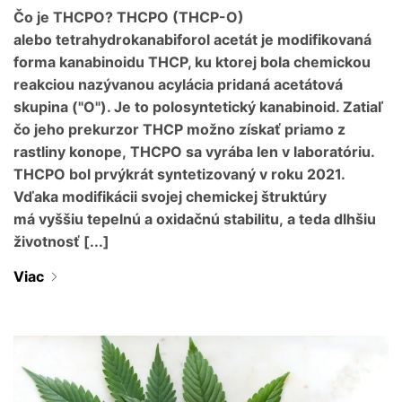
Čo je THCPO? THCPO (THCP-O)
alebo tetrahydrokanabiforol acetát je modifikovaná
forma kanabinoidu THCP, ku ktorej bola chemickou
reakciou nazývanou acylácia pridaná acetátová
skupina ("O"). Je to polosyntetický kanabinoid. Zatiaľ
čo jeho prekurzor THCP možno získať priamo z
rastliny konope, THCPO sa vyrába len v laboratóriu.
THCPO bol prvýkrát syntetizovaný v roku 2021.
Vďaka modifikácii svojej chemickej štruktúry
má vyššiu tepelnú a oxidačnú stabilitu, a teda dlhšiu
životnosť [...]
Viac