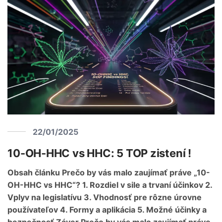
22/01/2025
10-OH-HHC vs HHC: 5 TOP zistení !
Obsah článku Prečo by vás malo zaujímať práve „10-
OH-HHC vs HHC“? 1. Rozdiel v sile a trvaní účinkov 2.
Vplyv na legislatívu 3. Vhodnosť pre rôzne úrovne
používateľov 4. Formy a aplikácia 5. Možné účinky a
bezpečnosť Záver Prečo by vás malo zaujímať práve