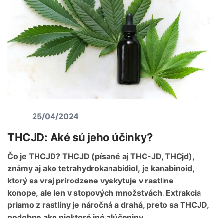
25/04/2024
THCJD: Aké sú jeho účinky?
Čo je THCJD? THCJD (písané aj THC-JD, THCjd),
známy aj ako tetrahydrokanabidiol, je kanabinoid,
ktorý sa vraj prirodzene vyskytuje v rastline
konope, ale len v stopových množstvách. Extrakcia
priamo z rastliny je náročná a drahá, preto sa THCJD,
podobne ako niektoré iné zlúčeniny,