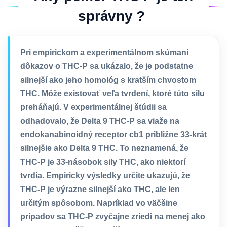
správny ?
Pri empirickom a experimentálnom skúmaní
dôkazov o THC-P sa ukázalo, že je podstatne
silnejší ako jeho homológ s kratším chvostom
THC. Môže existovať veľa tvrdení, ktoré túto silu
preháňajú. V experimentálnej štúdii sa
odhadovalo, že Delta 9 THC-P sa viaže na
endokanabinoidný receptor cb1 približne 33-krát
silnejšie ako Delta 9 THC. To neznamená, že
THC-P je 33-násobok sily THC, ako niektorí
tvrdia. Empiricky výsledky určite ukazujú, že
THC-P je výrazne silnejší ako THC, ale len
určitým spôsobom. Napríklad vo väčšine
prípadov sa THC-P zvyčajne zriedi na menej ako