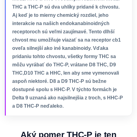
THC a THC-P sú dva uhlíky pridané k chvostu.
Aj keď je to mierny chemický rozdiel, jeho
interakcie na našich endokanabinoidných
receptoroch sú veľmi zaujímavé. Tento dlhší
chvost mu umožňuje viazať sa na receptor cb1
oveľa silnejší ako iné kanabinoidy. Vďaka
pridaniu tohto chvostu, všetky formy THC sa
môžu vyrábať do THC-P, vrátane D8 THC, D9
THC,D10 THC a HHC, len aby sme vymenovali
aspoň niektoré. D8 a D9 THC-P sú bežne
dostupné spolu s HHC-P. V týchto formách je
Delta 9 uznaná ako najsilnejšia z troch, s HHC-P
a D8 THC-P neďaleko.
Aký pomer THC-P je ten