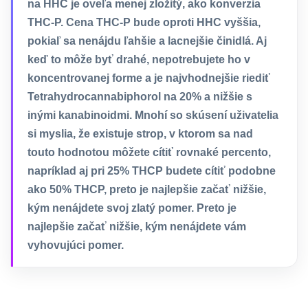
na HHC je oveľa menej zložitý, ako konverzia
THC-P. Cena THC-P bude oproti HHC vyššia,
pokiaľ sa nenájdu ľahšie a lacnejšie činidlá. Aj
keď to môže byť drahé, nepotrebujete ho v
koncentrovanej forme a je najvhodnejšie riediť
Tetrahydrocannabiphorol na 20% a nižšie s
inými kanabinoidmi. Mnohí so skúsení uživatelia
si myslia, že existuje strop, v ktorom sa nad
touto hodnotou môžete cítiť rovnaké percento,
napríklad aj pri 25% THCP budete cítiť podobne
ako 50% THCP, preto je najlepšie začať nižšie,
kým nenájdete svoj zlatý pomer. Preto je
najlepšie začať nižšie, kým nenájdete vám
vyhovujúci pomer.