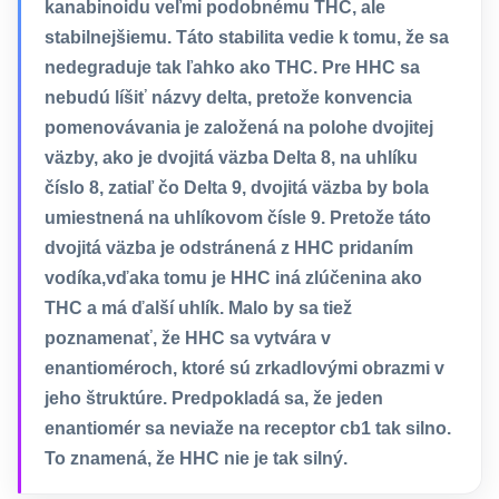
kanabinoidu veľmi podobnému THC, ale
stabilnejšiemu. Táto stabilita vedie k tomu, že sa
nedegraduje tak ľahko ako THC. Pre HHC sa
nebudú líšiť názvy delta, pretože konvencia
pomenovávania je založená na polohe dvojitej
väzby, ako je dvojitá väzba Delta 8, na uhlíku
číslo 8, zatiaľ čo Delta 9, dvojitá väzba by bola
umiestnená na uhlíkovom čísle 9. Pretože táto
dvojitá väzba je odstránená z HHC pridaním
vodíka,vďaka tomu je HHC iná zlúčenina ako
THC a má ďalší uhlík. Malo by sa tiež
poznamenať, že HHC sa vytvára v
enantioméroch, ktoré sú zrkadlovými obrazmi v
jeho štruktúre. Predpokladá sa, že jeden
enantiomér sa neviaže na receptor cb1 tak silno.
To znamená, že HHC nie je tak silný.