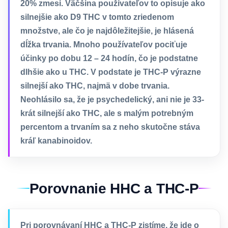
20% zmesi. Väčšina používateľov to opisuje ako
silnejšie ako D9 THC v tomto zriedenom
množstve, ale čo je najdôležitejšie, je hlásená
dĺžka trvania. Mnoho používateľov pociťuje
účinky po dobu 12 – 24 hodín, čo je podstatne
dlhšie ako u THC. V podstate je THC-P výrazne
silnejší ako THC, najmä v dobe trvania.
Neohlásilo sa, že je psychedelický, ani nie je 33-
krát silnejší ako THC, ale s malým potrebným
percentom a trvaním sa z neho skutočne stáva
kráľ kanabinoidov.
Porovnanie HHC a THC-P
Pri porovnávaní HHC a THC-P zistíme, že ide o