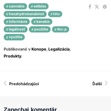
cannabis
edibles
hexahydrokanabinol
hhc
informácie
kanabis
legálnosť
použitie
thc-p
využitie
Publikované v
Konope
,
Legalizácia
,
Produkty
.
Predchádzajúci
Ďalší
Zanechaj komentár