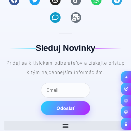
Sleduj Novinky
Pridaj sa k tisíckam odberateľov a získajte prístup
k tým najcennejším informáciám.
✦
🧭
🌐
Odoslať
💬
🧪