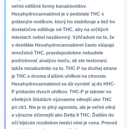
veľmi odlišné formy kanabinoidov.
Hexahydrocannabinol je v podstate THC s
pridaným vodíkom, ktorý ho stabilizuje a tiež ho
dostatočne odlišuje od THC, aby na určitých
miestach nebol nezákonný. Vzhľadom na to, že
v destiláte Hexahydrocannabinol často stúpajú
množstvá THC, pravdepodobne nebudete
podrobovať analýzu moču, ak ste testovaní,
takže nezabudnite na to. THC-P na druhej strane
je THC s dvoma ďalšími uhlíkmi na chvoste.
Hexahydrocannabinol sa dá vyrobiť aj do HHC-
P pridaním dvoch uhlíkov. THC-P je takmer vo
všetkých štúdiách významne silnejší ako THC
pri cb1. Nie je to plný agonista, ale je veľmi silný
a výrazne účinnejší ako Delta 9 THC. Ďalším do
očí bijúcim rozdielom medzi nimi je cena. Prevod