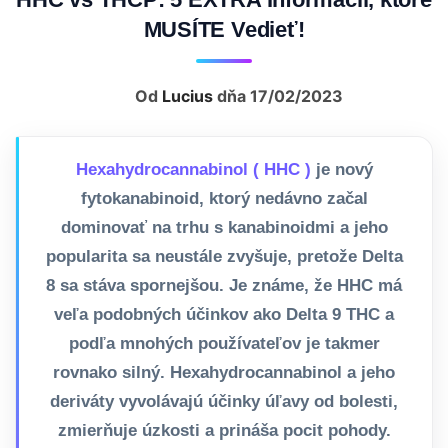
MUSÍTE Vedieť!
Od
Lucius
dňa 17/02/2023
Hexahydrocannabinol ( HHC )
je nový
fytokanabinoid, ktorý nedávno začal
dominovať na trhu s kanabinoidmi a jeho
popularita sa neustále zvyšuje, pretože Delta
8 sa stáva spornejšou. Je známe, že HHC má
veľa podobných účinkov ako Delta 9 THC a
podľa mnohých používateľov je takmer
rovnako silný. Hexahydrocannabinol a jeho
deriváty vyvolávajú účinky úľavy od bolesti,
zmierňuje úzkosti a prináša pocit pohody.