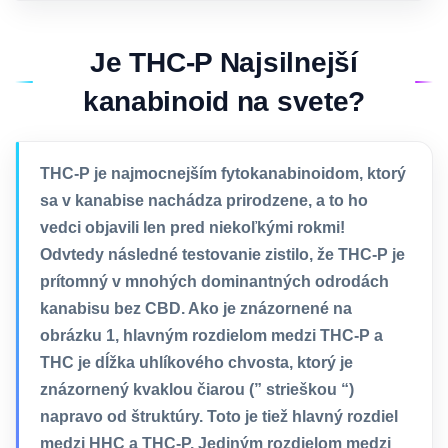
Je THC-P Najsilnejší
kanabinoid na svete?
THC-P je najmocnejším fytokanabinoidom, ktorý
sa v kanabise nachádza prirodzene, a to ho
vedci objavili len pred niekoľkými rokmi!
Odvtedy následné testovanie zistilo, že THC-P je
prítomný v mnohých dominantných odrodách
kanabisu bez CBD. Ako je znázornené na
obrázku 1, hlavným rozdielom medzi THC-P a
THC je dĺžka uhlíkového chvosta, ktorý je
znázornený kvaklou čiarou (” strieškou “)
napravo od štruktúry. Toto je tiež hlavný rozdiel
medzi HHC a THC-P. Jediným rozdielom medzi