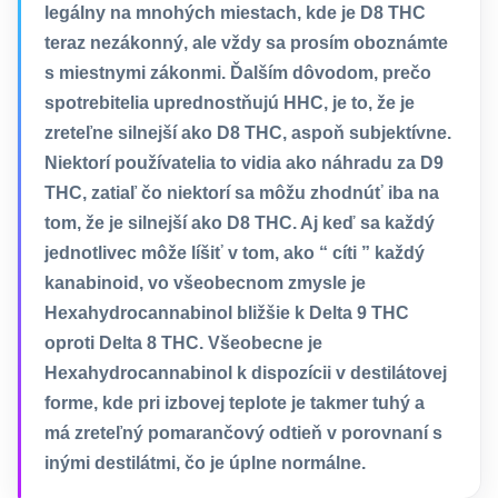
legálny na mnohých miestach, kde je D8 THC
teraz nezákonný, ale vždy sa prosím oboznámte
s miestnymi zákonmi. Ďalším dôvodom, prečo
spotrebitelia uprednostňujú HHC, je to, že je
zreteľne silnejší ako D8 THC, aspoň subjektívne.
Niektorí používatelia to vidia ako náhradu za D9
THC, zatiaľ čo niektorí sa môžu zhodnúť iba na
tom, že je silnejší ako D8 THC. Aj keď sa každý
jednotlivec môže líšiť v tom, ako “ cíti ” každý
kanabinoid, vo všeobecnom zmysle je
Hexahydrocannabinol bližšie k Delta 9 THC
oproti Delta 8 THC. Všeobecne je
Hexahydrocannabinol k dispozícii v destilátovej
forme, kde pri izbovej teplote je takmer tuhý a
má zreteľný pomarančový odtieň v porovnaní s
inými destilátmi, čo je úplne normálne.