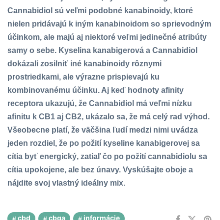
Cannabidiol sú veľmi podobné kanabinoidy, ktoré
nielen pridávajú k iným kanabinoidom so sprievodným
účinkom, ale majú aj niektoré veľmi jedinečné atribúty
samy o sebe. Kyselina kanabigerová a Cannabidiol
dokázali zosilniť iné kanabinoidy rôznymi
prostriedkami, ale výrazne prispievajú ku
kombinovanému účinku. Aj keď hodnoty afinity
receptora ukazujú, že Cannabidiol má veľmi nízku
afinitu k CB1 aj CB2, ukázalo sa, že má celý rad výhod.
Všeobecne platí, že väčšina ľudí medzi nimi uvádza
jeden rozdiel, že po požití kyseline kanabigerovej sa
cítia byť energický, zatiaľ čo po požití cannabidiolu sa
cítia upokojene, ale bez únavy. Vyskúšajte oboje a
nájdite svoj vlastný ideálny mix.
cbd
cbga
informácie