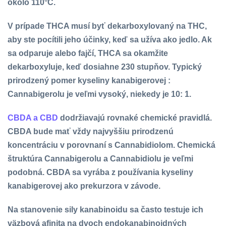
okolo 110°C.
V prípade THCA musí byť dekarboxylovaný na THC,
aby ste pocítili jeho účinky, keď sa užíva ako jedlo. Ak
sa odparuje alebo fajčí, THCA sa okamžite
dekarboxyluje, keď dosiahne 230 stupňov. Typický
prirodzený pomer kyseliny kanabigerovej :
Cannabigerolu je veľmi vysoký, niekedy je 10: 1.
CBDA a CBD
dodržiavajú rovnaké chemické pravidlá.
CBDA bude mať vždy najvyššiu prirodzenú
koncentráciu v porovnaní s Cannabidiolom. Chemická
štruktúra Cannabigerolu a Cannabidiolu je veľmi
podobná. CBDA sa vyrába z používania kyseliny
kanabigerovej ako prekurzora v závode.
Na stanovenie sily kanabinoidu sa často testuje ich
väzbová afinita na dvoch endokanabinoidných