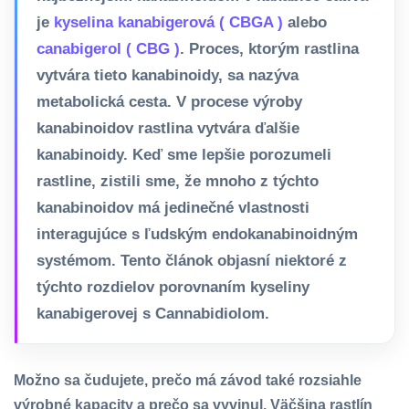
je
kyselina kanabigerová ( CBGA )
alebo
canabigerol ( CBG )
. Proces, ktorým rastlina
vytvára tieto kanabinoidy, sa nazýva
metabolická cesta. V procese výroby
kanabinoidov rastlina vytvára ďalšie
kanabinoidy. Keď sme lepšie porozumeli
rastline, zistili sme, že mnoho z týchto
kanabinoidov má jedinečné vlastnosti
interagujúce s ľudským endokanabinoidným
systémom. Tento článok objasní niektoré z
týchto rozdielov porovnaním kyseliny
kanabigerovej s Cannabidiolom.
Možno sa čudujete, prečo má závod také rozsiahle
výrobné kapacity a prečo sa vyvinul. Väčšina rastlín