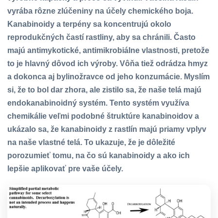
vyrába rôzne zlúčeniny na účely chemického boja.
Kanabinoidy a terpény sa koncentrujú okolo
reprodukčných častí rastliny, aby sa chránili. Často
majú antimykotické, antimikrobiálne vlastnosti, pretože
to je hlavný dôvod ich výroby. Vôňa tiež odrádza hmyz
a dokonca aj bylinožravce od jeho konzumácie. Myslím
si, že to bol dar zhora, ale zistilo sa, že naše telá majú
endokanabinoidný systém. Tento systém využíva
chemikálie veľmi podobné štruktúre kanabinoidov a
ukázalo sa, že kanabinoidy z rastlín majú priamy vplyv
na naše vlastné telá. To ukazuje, že je dôležité
porozumieť tomu, na čo sú kanabinoidy a ako ich
lepšie aplikovať pre vaše účely.