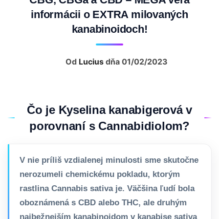
informácii o EXTRA milovaných
kanabinoidoch!
Od
Lucius
dňa 01/02/2023
Čo je Kyselina kanabigerová v
porovnaní s Cannabidiolom?
V nie príliš vzdialenej minulosti sme skutočne
nerozumeli chemickému pokladu, ktorým
rastlina Cannabis sativa je. Väčšina ľudí bola
oboznámená s CBD alebo THC, ale druhým
najbežnejším kanabinoidom v kanabise sativa