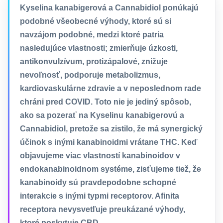
Kyselina kanabigerová a Cannabidiol ponúkajú
podobné všeobecné výhody, ktoré sú si
navzájom podobné, medzi ktoré patria
nasledujúce vlastnosti; zmierňuje úzkosti,
antikonvulzívum, protizápalové, znižuje
nevoľnosť, podporuje metabolizmus,
kardiovaskulárne zdravie a v neposlednom rade
chráni pred COVID. Toto nie je jediný spôsob,
ako sa pozerať na Kyselinu kanabigerovú a
Cannabidiol, pretože sa zistilo, že má synergický
účinok s inými kanabinoidmi vrátane THC. Keď
objavujeme viac vlastností kanabinoidov v
endokanabinoidnom systéme, zisťujeme tiež, že
kanabinoidy sú pravdepodobne schopné
interakcie s inými typmi receptorov. Afinita
receptora nevysvetľuje preukázané výhody,
ktoré poskytuje CBD.