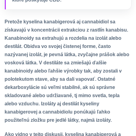
Pretože kyselina kanabigerová aj cannabidiol sa
získavajú v koncentrácii extrakciou z rastlín kanabisu.
Kanabinoidy sa extrahujú a rozdelia na izolát alebo
destilát. Obidva vo svojej čistenej forme, často
nazývanej izolát, je pevná látka, zvyčajne prášok alebo
vosková látka. V destiláte sa zmiešajú ďalšie
kanabinoidy alebo ľahšie výrobky tak, aby zostali v
polotekutom stave, aby sa dali vapovať. Ostatné
dekarboxylácie sú veľmi stabilné, ak sú správne
skladované alebo udržiavané, tj mimo svetla, tepla
alebo vzduchu. Izoláty aj destilát kyseliny
kanabigerovej a cannabidiolu ponúkajú ľahko
použiteľnú zložku pre jedlé látky, najmä izoláty.
Ako vidno v tejto diskusii, kyselina kanabigerová a