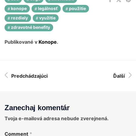
konope
legálnosť
použitie
rozdiely
využitie
zdravotné benefity
Publikované v
Konope
.
Predchádzajúci
Ďalší
Zanechaj komentár
Tvoja e-mailová adresa nebude zverejnená.
Comment
*