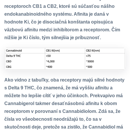
receptoroch CB1 a CB2, ktoré sú súčasťou nášho
endokanabinoidného systému. Afinita je daná v
hodnote Ki, čo je disociačná konštanta opisujúca
väzbovú afinitu medzi inhibítorom a receptorom. Čím
nižšie je Ki číslo, tým silnejšia je príbuznosť.
Ako vidno z tabuľky, oba receptory majú silné hodnoty
s Delta 9 THC, čo znamená, že má vyššiu afinitu a
môžete ho lepšie cítiť v jeho účinkoch. Prekvapivo má
Cannabigerol takmer desaťnásobnú afinitu k obom
receptorom v porovnaní s Cannabidiolom. Zdá sa, že
čísla vo všeobecnosti neodrážajú to, čo sa v
skutočnosti deje, pretože sa zistilo, že Cannabidiol má