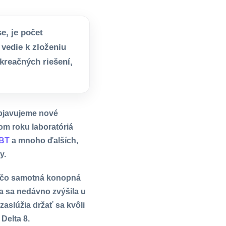
e, je počet
 vedie k zloženiu
kreačných riešení,
objavujeme nové
om roku laboratóriá
BT
a mnoho ďalších,
y.
ľ čo samotná konopná
a sa nedávno zvýšila u
zaslúžia držať sa kvôli
Delta 8.