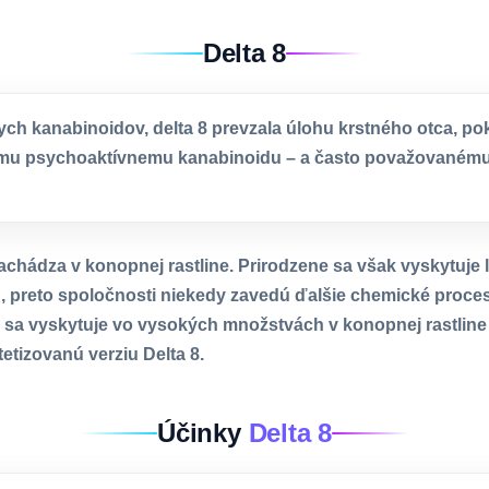
Delta 8
ych kanabinoidov, delta 8 prevzala úlohu krstného otca, pok
nemu psychoaktívnemu kanabinoidu – a často považovaném
achádza v konopnej rastline. Prirodzene sa však vyskytuje 
 preto spoločnosti niekedy zavedú ďalšie chemické proces
sa vyskytuje vo vysokých množstvách v konopnej rastline n
etizovanú verziu Delta 8.
Účinky
Delta 8