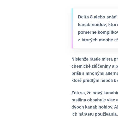
Delta 8 alebo snáď 
kanabinoidov, ktor
pomerne komplikova
z ktorých mnohé eš
Nielenže rastie miera 
chemické zlúčeniny a p
prišli s mnohými alter
ktoré predtým neboli k 
Zdá sa, že nový kanabi
rastlina obsahuje viac
dvoch kanabinoidov. Aj 
ich nárastu používania,