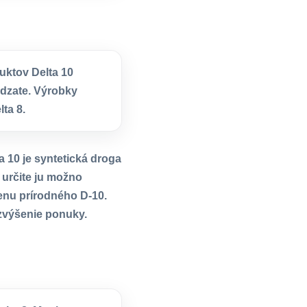
uktov Delta 10
ádzate. Výrobky
ta 8.
a 10 je syntetická droga
 určite ju možno
enu prírodného D-10.
 zvýšenie ponuky.