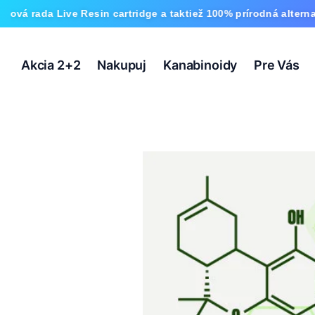
ive Resin cartridge a taktiež 100% prírodná alternatíva HHC a
Akcia 2+2
Nakupuj
Kanabinoidy
Pre Vás