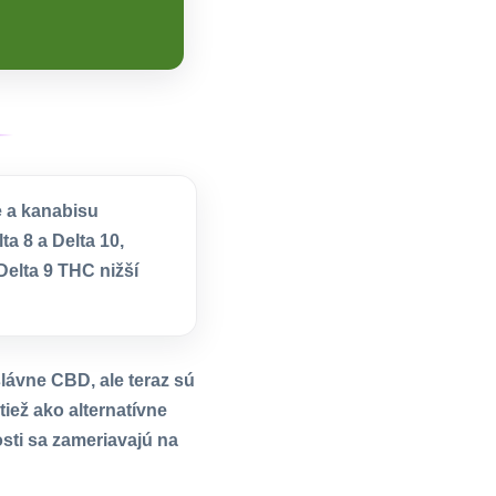
 a kanabisu
a 8 a Delta 10,
Delta 9 THC nižší
lávne CBD, ale teraz sú
ež ako alternatívne
sti sa zameriavajú na