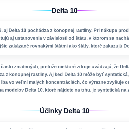
Delta 10
, aj Delta 10 pochádza z konopnej rastliny. Pri nákupe prod
tujú aj ustanovenia v závislosti od štátu, v ktorom sa nach
jšie zakázané rovnakými štátmi ako štáty, ktoré zakazujú Del
často zmätených, pretože niektoré zdroje uvádzajú, že Delt
 z konopnej rastliny. Aj keď Delta 10 môže byť syntetická,
e iba vo veľmi malých koncentráciách, čo výrazne zvyšuje c
a modelov Delta 10, ktoré nájdete na trhu, je syntetická na
Účinky Delta 10