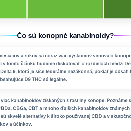
Čo sú konopné kanabinoidy?
mesiacov a rokov sa čoraz viac výskumov venovalo konope
o v tomto článku budeme diskutovať o rozdieloch medzi Delt
 Delta 9, ktorá je síce federálne nezákonná, pokiaľ je obsah 
obsahujúce D9 THC sú legálne.
e viac kanabinoidov získaných z rastliny konope. Poznáme s
CBDa, CBGa, CBT a mnoho ďalších kanabinoidov známych ti
sú skvelé alternatívy k široko používanej CBD a v skutočno
akov a účinkov.