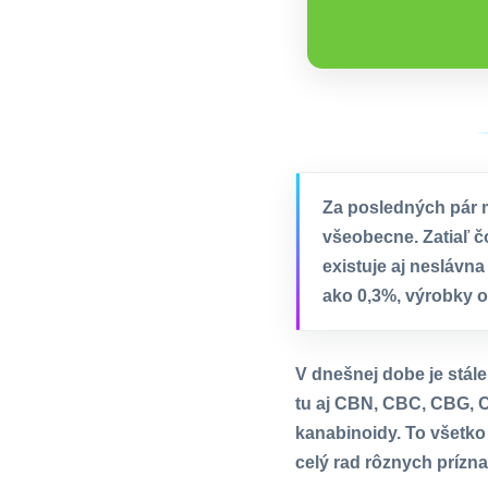
Za posledných pár 
všeobecne. Zatiaľ č
existuje aj neslávna
ako 0,3%, výrobky 
V dnešnej dobe je stál
tu aj CBN, CBC, CBG, 
kanabinoidy. To všetko 
celý rad rôznych prízn