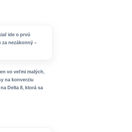
iaľ ide o prvú
u za nezákonný –
len vo veľmi malých,
y na konverziu
a Delta 8, ktorá sa