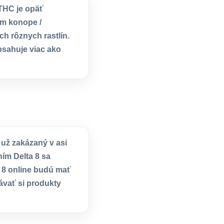
 THC je opäť
om konope /
h rôznych rastlín.
bsahuje viac ako
 už zakázaný v asi
ním Delta 8 sa
ta 8 online budú mať
ávať si produkty