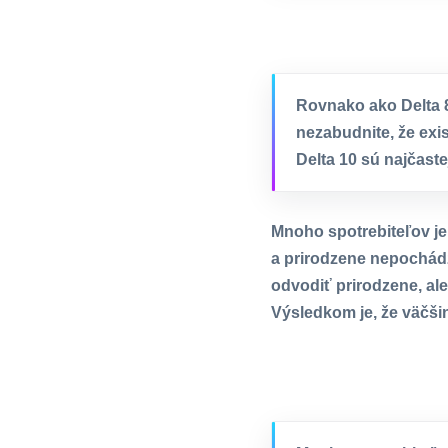
Rovnako ako Delta 8
nezabudnite, že exis
Delta 10 sú najčaste
Mnoho spotrebiteľov je 
a prirodzene nepochádza
odvodiť prirodzene, al
Výsledkom je, že väčšin