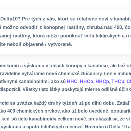
Delta10? Pre tých z vás, ktorí sú relatívne noví v kanabis
é možno odvodiť z konopnej rastliny, zhruba nad 400, čo
nej rastliny, ktorá môže ponúknuť veľa lekárskych a re
te neboli objavené / vytvorené.
prieskumu a výskumu v oblasti konopy a kanabisu, ale tiež 
ravidelne vytvárame nové chemické zlúčeniny. Len v minul
natívnymi kanabinoidmi, ako sú
HHC
,
HHCo
,
HHCp
,
THCp
,
C
dispozícii. Všetky tieto látky poskytujú mierne odlišné účink
noid sa uvádza každý druhý týždeň už po dlhú dobu. Zatia
 ako 400 chemických prvkov, ako už bolo uvedené, popularit
keď sú tieto kanabinoidy celkom nové, preukázali sa, že si 
 výskumu a spotrebiteľských recenzií. Hovorím o Delta 10 a 