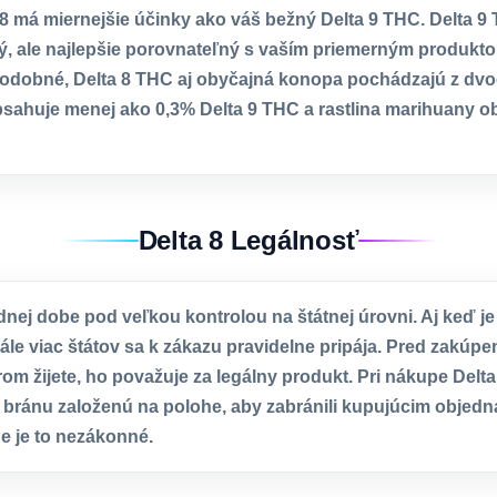
 8 má miernejšie účinky ako váš bežný Delta 9 THC. Delta 9
ý, ale najlepšie porovnateľný s vaším priemerným produkt
odobné, Delta 8 THC aj obyčajná konopa pochádzajú z dvoc
sahuje menej ako 0,3% Delta 9 THC a rastlina marihuany o
Delta 8 Legálnosť
dnej dobe pod veľkou kontrolou na štátnej úrovni. Aj keď je
tále viac štátov sa k zákazu pravidelne pripája. Pred zakúpe
ktorom žijete, ho považuje za legálny produkt. Pri nákupe Del
e bránu založenú na polohe, aby zabránili kupujúcim objedn
de je to nezákonné.