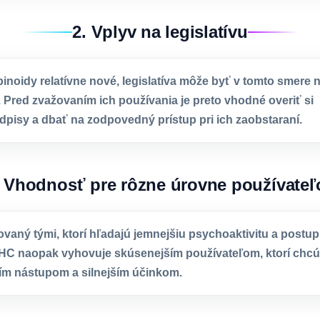
2. Vplyv na legislatívu
noidy relatívne nové, legislatíva môže byť v tomto smere
. Pred zvažovaním ich používania je preto vhodné overiť si
dpisy a dbať na zodpovedný prístup pri ich zaobstaraní.
. Vhodnosť pre rôzne úrovne používateľ
ovaný tými, ktorí hľadajú jemnejšiu psychoaktivitu a postu
HC naopak vyhovuje skúsenejším používateľom, ktorí chc
ším nástupom a silnejším účinkom.