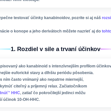
zpečne testovať účinky kanabinoidov, pozrite si aj náš
rozs
mácie o konope a jeho derivátoch môžete nazrieť aj do
toht
1. Rozdiel v sile a trvaní účinkov
isovaný ako kanabinoid s intenzívnejším profilom účinkov
nejšie euforické stavy a dlhšiu periódu pôsobenia.
s ním často vnímaný ako nepatrne miernejší,
kytnúť citeľný a príjemný relax. Začiatočníkom
dnúť“ HHC
, zatiaľ čo pokročilejší jedinci môžu
ejší účinok 10-OH-HHC.