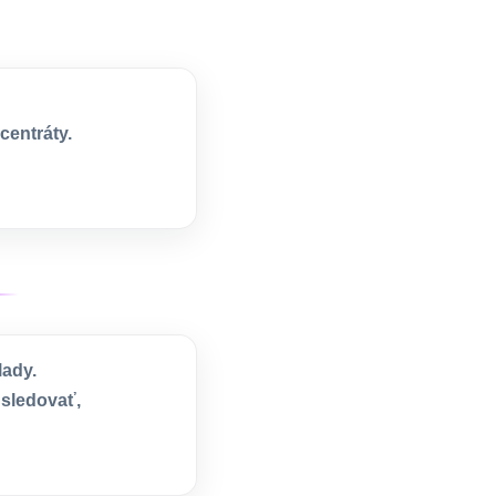
centráty.
lady.
sledovať,