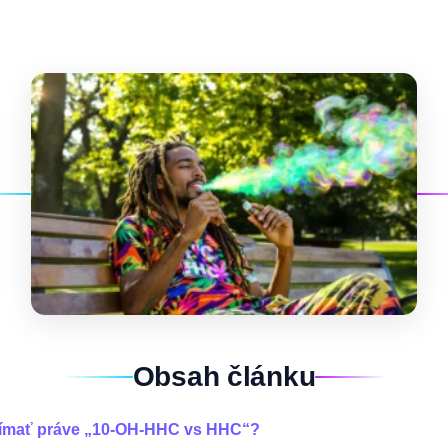
Obsah článku
jímať práve „10-OH-HHC vs HHC“?