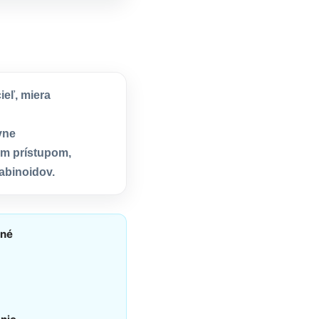
eľ, miera
vne
ým prístupom,
abinoidov.
ané