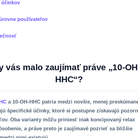
ní účinkov
 úrovne používateľov
pečnosť
y vás malo zaujímať práve „10-O
HHC“?
HC
a 10-OH-HHC patria medzi novšie, menej preskúmané
ujú špecifické účinky, ktoré si postupne získavajú pozor
ľov. Oba varianty môžu priniesť inak koncipovaný relax
sobenie, a práve preto je zaujímavé pozrieť sa bližšie
 medzi nimi existujú.