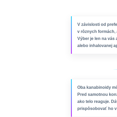
V závislosti od pre
v rôznych formách, a
Výber je len na vás 
alebo inhalovanej ap
Oba kanabinoidy môž
Pred samotnou konz
ako telo reaguje. Dá
prispôsobovať ho vl