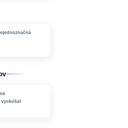
 nejednoznačná
ov
pné
ú vyskúšať