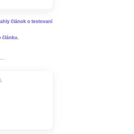
iahly článok o testovaní
o článku
.
,