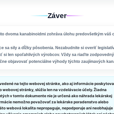
Záver
ito dvoma kanabinoidmi zohráva úlohu predovšetkým váš ci
ce sa sily a dĺžky pôsobenia. Nezabudnite si overiť legislatí
ť si len spoľahlivých výrobcov. Vždy sa riaďte zodpovedn
ečne objavovať potenciálne výhody týchto zaujímavých kan
vedené na tejto webovej stránke, ako aj informácie poskytov
o webovej stránky, slúžia len na vzdelávacie účely. Žiadna
utých v tomto dokumente nie je určená ako náhrada lekárskej
formácie nemožno považovať za lekárske poradenstvo alebo
áto webová lokalita nepropaguje, nepodporuje ani neobhajuje