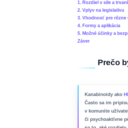
1. Rozdiel v sile a trva
2. Vplyv na legislatívu
3. Vhodnosť pre rôzne
4. Formy a aplikácia
5. Možné účinky a bez
Záver
Prečo b
Kanabinoidy ako
H
Často sa im pripis
v komunite užívate
či psychoaktívne pô
na to, aké rozdiely