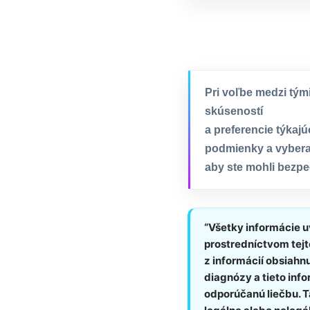
Pri voľbe medzi tým
skúseností
a preferencie týkajú
podmienky a vybera
aby ste mohli bezp
“Všetky informácie u
prostredníctvom tejt
z informácií obsiahn
diagnózy a tieto in
odporúčanú liečbu. T