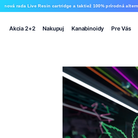
e Resin cartridge a taktiež 100% prírodná alternatíva HHC a 
Akcia 2+2
Nakupuj
Kanabinoidy
Pre Vás