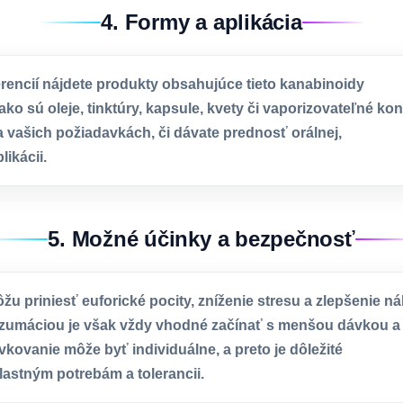
4. Formy a aplikácia
ferencií nájdete produkty obsahujúce tieto kanabinoidy
ko sú oleje, tinktúry, kapsule, kvety či vaporizovateľné kon
a vašich požiadavkách, či dávate prednosť orálnej,
likácii.
5. Možné účinky a bezpečnosť
u priniesť euforické pocity, zníženie stresu a zlepšenie ná
umáciou je však vždy vhodné začínať s menšou dávkou a 
vkovanie môže byť individuálne, a preto je dôležité
astným potrebám a tolerancii.