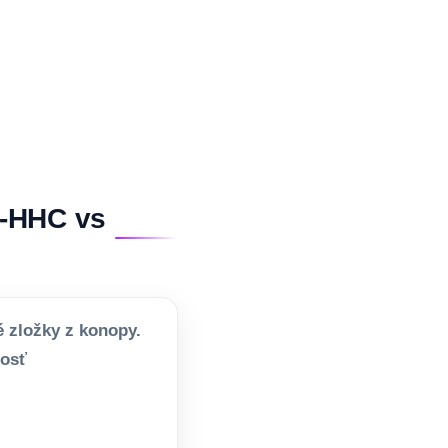
H-HHC vs
 zložky z konopy.
nosť