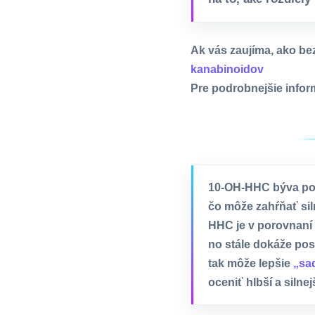
Ak vás zaujíma, ako be
kanabinoidov
Pre podrobnejšie infor
10-OH-HHC býva pop
čo môže zahŕňať sil
HHC je v porovnaní 
no stále dokáže pos
tak môže lepšie
„sa
oceniť hlbší a siln