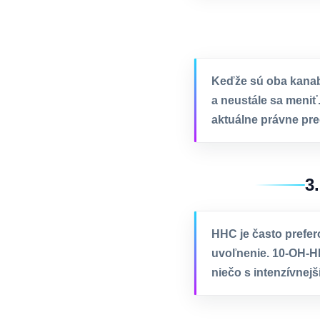
Keďže sú oba kanabi
a neustále sa meniť
aktuálne právne pre
3
HHC je často prefer
uvoľnenie. 10-OH-H
niečo s intenzívnej