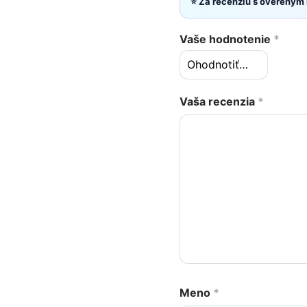
⭐ Za recenziu s overeným
Vaše hodnotenie
*
Vaša recenzia
*
Meno
*