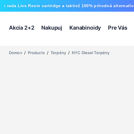
ve Resin cartridge a taktiež 100% prírodná alternatíva HHC a 
Akcia 2+2
Nakupuj
Kanabinoidy
Pre Vás
Domov
/
Products
/
Terpény
/
NYC Diesel Terpény