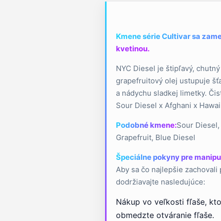
Kmene série Cultivar sa zamer
kvetinou.
NYC Diesel je štipľavý, chutný
grapefruitový olej ustupuje š
a nádychu sladkej limetky. Čis
Sour Diesel x Afghani x Hawaii
Podobné kmene:
Sour Diesel,
Grapefruit, Blue Diesel
Špeciálne pokyny pre manipu
Aby sa čo najlepšie zachovali 
dodržiavajte nasledujúce:
Nákup vo veľkosti fľaše, kt
obmedzte otváranie fľaše.