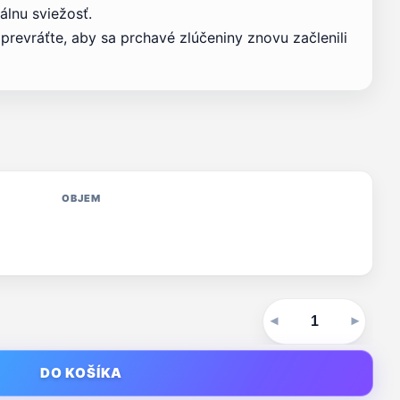
álnu sviežosť.
prevráťte, aby sa prchavé zlúčeniny znovu začlenili
OBJEM
DO KOŠÍKA