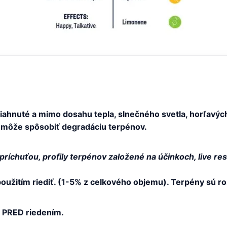
ahnuté a mimo dosahu tepla, slnečného svetla, horľavých
môže spôsobiť degradáciu terpénov.
ríchuťou, profily terpénov založené na účinkoch, live res
žitím riediť. (1-5% z celkového objemu). Terpény sú roz
 PRED riedením.