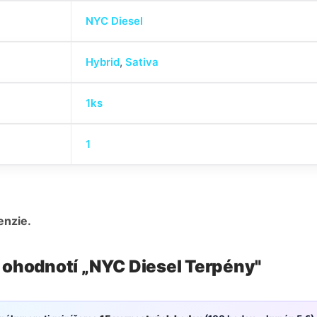
NYC Diesel
Hybrid
,
Sativa
1ks
1
enzie.
 ohodnotí „NYC Diesel Terpény"