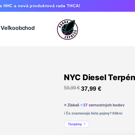
nová produktová rada THCA!
Veľkoobchod
NYC Diesel Terpé
59,99
€
37,99
€
⭐ Získaš
+37
vernostných bodov
ℹ️ Čo znamenajú tieto pojmy? Klikni:
Terpény