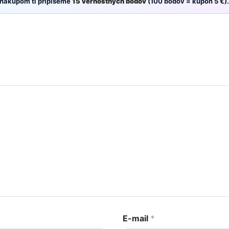
 nákupom ti pripíšeme
15 vernostných bodov
(100 bodov = kupón 5 €).
E-mail
*