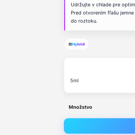
Udržujte v chlade pre optim
Pred otvorením fľašu jemne 
do roztoku.
⚖️
Hybrid
Množstvo