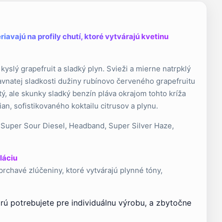
iavajú na profily chutí, ktoré vytvárajú kvetinu
 kyslý grapefruit a sladký plyn. Svieži a mierne natrpklý
ťavnatej sladkosti dužiny rubínovo červeného grapefruitu
tý, ale skunky sladký benzín pláva okrajom tohto kríža
an, sofistikovaného koktailu citrusov a plynu.
 Super Sour Diesel, Headband, Super Silver Haze,
láciu
prchavé zlúčeniny, ktoré vytvárajú plynné tóny,
orú potrebujete pre individuálnu výrobu, a zbytočne