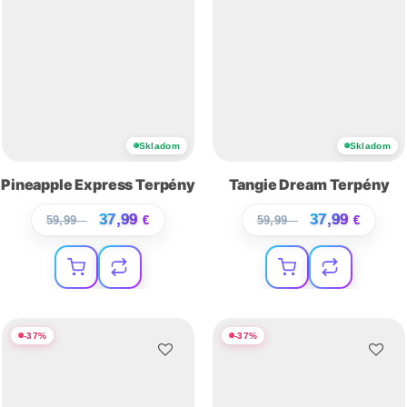
Skladom
Skladom
Pineapple Express Terpény
Tangie Dream Terpény
37,99
37,99
59,99
€
€
59,99
€
€
-
37
%
-
37
%