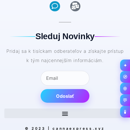
Sleduj Novinky
Pridaj sa k tisíckam odberateľov a získajte prístup
k tým najcennejším informáciám.
✦
🧭
🌐
Odoslať
💬
🧪
© 2023 | cannaexpress.xyz