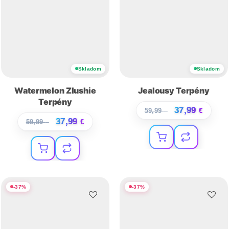
Skladom
Skladom
Watermelon Zlushie
Jealousy Terpény
Terpény
37,99
59,99
€
€
37,99
59,99
€
€
-
37
%
-
37
%