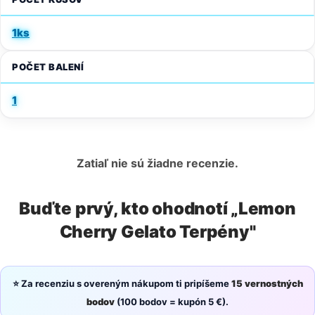
1ks
POČET BALENÍ
1
Zatiaľ nie sú žiadne recenzie.
Buďte prvý, kto ohodnotí „Lemon
Cherry Gelato Terpény"
⭐ Za recenziu s overeným nákupom ti pripíšeme
15 vernostných
bodov
(100 bodov = kupón 5 €).