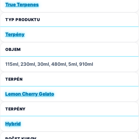
True Terpenes
TYP PRODUKTU
Terpény
OBJEM
115ml, 230ml, 30ml, 480ml, 5ml, 910ml
TERPÉN
Lemon Cherry Gelato
TERPÉNY
Hybrid
POČET KUSOV