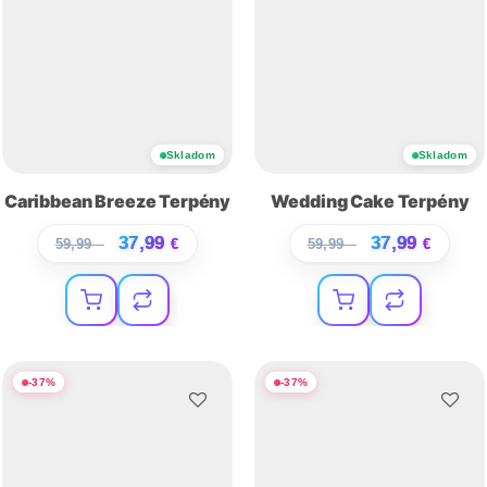
Skladom
Skladom
Caribbean Breeze Terpény
Wedding Cake Terpény
37,99
37,99
59,99
€
€
59,99
€
€
-
37
%
-
37
%