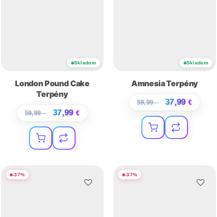
Skladom
Skladom
London Pound Cake
Amnesia Terpény
Terpény
37,99
59,99
€
€
37,99
59,99
€
€
-
37
%
-
37
%