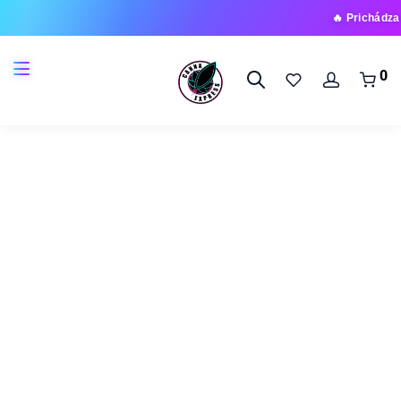
🔥 Prichádza nová rad
0