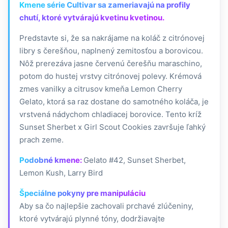
Kmene série Cultivar sa zameriavajú na profily
chutí, ktoré vytvárajú kvetinu kvetinou.
Predstavte si, že sa nakrájame na koláč z citrónovej
libry s čerešňou, naplnený zemitosťou a borovicou.
Nôž prerezáva jasne červenú čerešňu maraschino,
potom do hustej vrstvy citrónovej polevy. Krémová
zmes vanilky a citrusov kmeňa Lemon Cherry
Gelato, ktorá sa raz dostane do samotného koláča, je
vrstvená nádychom chladiacej borovice. Tento kríž
Sunset Sherbet x Girl Scout Cookies završuje ľahký
prach zeme.
Podobné kmene:
Gelato #42, Sunset Sherbet,
Lemon Kush, Larry Bird
Špeciálne pokyny pre manipuláciu
Aby sa čo najlepšie zachovali prchavé zlúčeniny,
ktoré vytvárajú plynné tóny, dodržiavajte