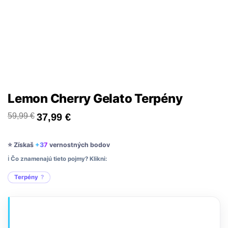
Lemon Cherry Gelato Terpény
59,99
€
37,99
€
⭐ Získaš
+37
vernostných bodov
ℹ️ Čo znamenajú tieto pojmy? Klikni:
Terpény