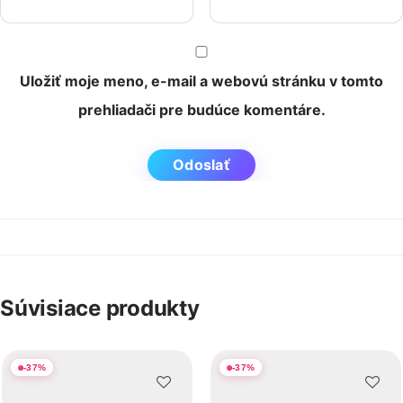
Uložiť moje meno, e-mail a webovú stránku v tomto
prehliadači pre budúce komentáre.
Súvisiace produkty
-
37
%
-
37
%