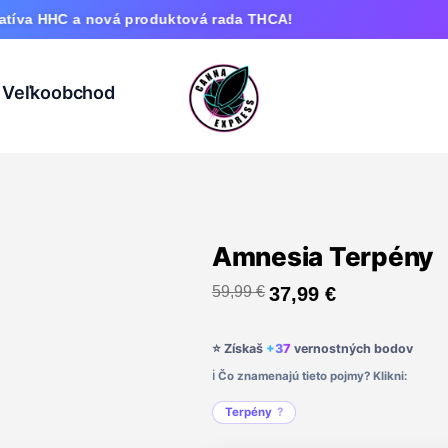
a nová produktová rada THCA!
Veľkoobchod
Amnesia Terpény
59,99
€
37,99
€
⭐ Získaš
+37
vernostných bodov
ℹ️ Čo znamenajú tieto pojmy? Klikni:
Terpény