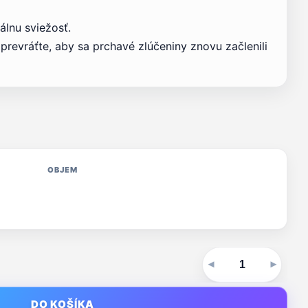
álnu sviežosť.
prevráťte, aby sa prchavé zlúčeniny znovu začlenili
OBJEM
DO KOŠÍKA