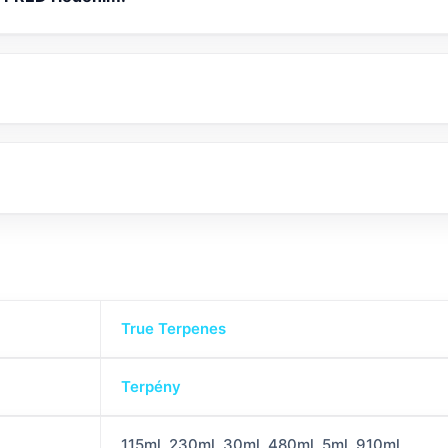
True Terpenes
Terpény
115ml, 230ml, 30ml, 480ml, 5ml, 910ml