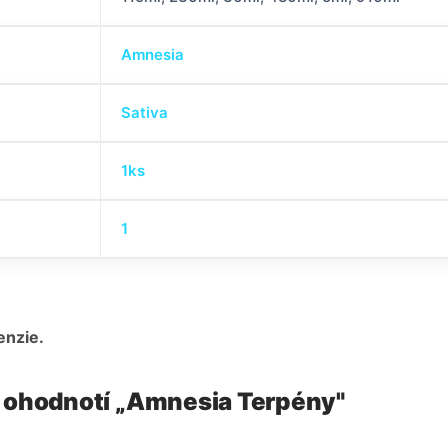
Amnesia
Sativa
1ks
1
enzie.
o ohodnotí „Amnesia Terpény"