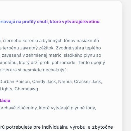
iavajú na profily chutí, ktoré vytvárajú kvetinu
, čierneho korenia a bylinných tónov nasiaknutá
 terpénu závratný zážitok. Zvodná súhra teplého
je zavesená v zahmlenej matrici sladkého plynu so
nolénu, ktorý drží profil pohromade. Tento opojný
 Herera si nesmiete nechať ujsť.
 Durban Poison, Candy Jack, Narnia, Cracker Jack,
 Lights, Chemdawg
láciu
prchavé zlúčeniny, ktoré vytvárajú plynné tóny,
orú potrebujete pre individuálnu výrobu, a zbytočne