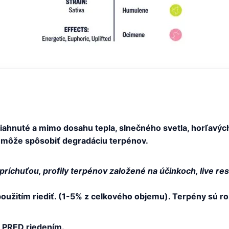
ahnuté a mimo dosahu tepla, slnečného svetla, horľavých
môže spôsobiť degradáciu terpénov.
ríchuťou, profily terpénov založené na účinkoch, live res
žitím riediť. (1-5% z celkového objemu). Terpény sú roz
 PRED riedením.