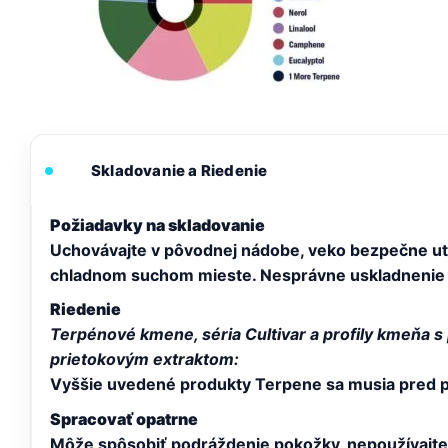
Skladovanie a Riedenie
Požiadavky na skladovanie
Uchovávajte v pôvodnej nádobe, veko bezpečne uti
chladnom suchom mieste. Nesprávne uskladnenie 
Riedenie
Terpénové kmene, séria Cultivar a profily kmeňa s p
prietokovým extraktom:
Vyššie uvedené produkty Terpene sa musia pred pou
Spracovať opatrne
Môže spôsobiť podráždenie pokožky, nepoužívajte