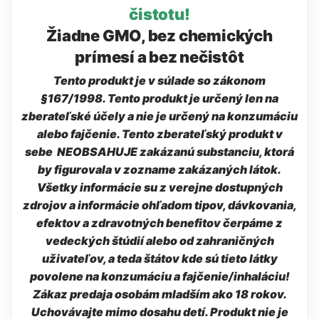
čistotu!
Žiadne GMO, bez chemických
prímesí a bez nečistôt
Tento produkt je v súlade so zákonom
§167/1998. Tento produkt je určený len na
zberateľské účely a nie je určený na konzumáciu
alebo fajčenie. Tento zberateľský produkt v
sebe NEOBSAHUJE zakázanú substanciu, ktorá
by figurovala v zozname zakázaných látok.
Všetky informácie su z verejne dostupných
zdrojov a informácie ohľadom tipov, dávkovania,
efektov a zdravotných benefitov čerpáme z
vedeckých štúdií alebo od zahraničných
uživateľov, a teda štátov kde sú tieto látky
povolene na konzumáciu a fajčenie/inhaláciu!
Zákaz predaja osobám mladším ako 18 rokov.
Uchovávajte mimo dosahu detí. Produkt nie je