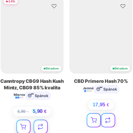
-
14
%
Skladom
Skladom
Canntropy CBG9 Hash Kush
CBD Primero Hash 70%
Mintz, CBG9 85% kvalita
Jemné
😴 Spánok
Mierne
😴 Spánok
17,95
€
5,90
6,90
€
€