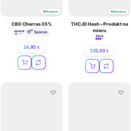
Skladom
Skladom
CBD Charras 35%
THCJD Hash – Produkt na
mieru
Jemné
😴 Spánok
Silné
14,95
€
335,00
€