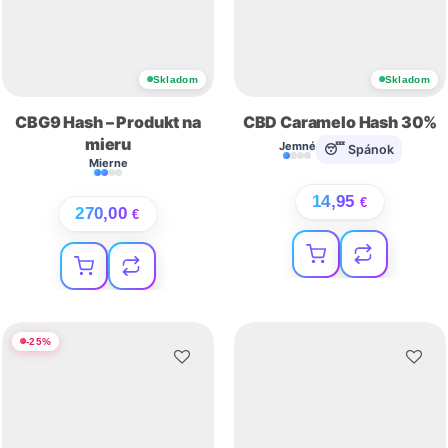
Skladom
Skladom
CBG9 Hash – Produkt na
CBD Caramelo Hash 30%
mieru
Jemné
😴 Spánok
Mierne
14,95
€
270,00
€
-
25
%