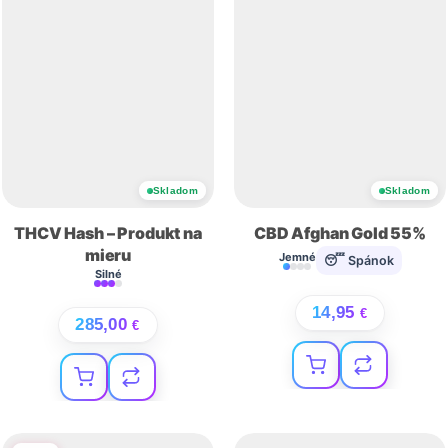
Skladom
Skladom
THCV Hash – Produkt na
CBD Afghan Gold 55%
mieru
Jemné
😴 Spánok
Silné
14,95
€
285,00
€