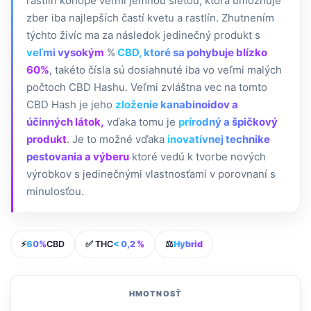
rastlín konope veľmi jemnou sieťou, ktorá umožňuje
zber iba najlepších častí kvetu a rastlín. Zhutnením
týchto živíc ma za následok jedinečný produkt s
veľmi vysokým
%
CBD, ktoré sa pohybuje blízko
60%
, takéto čísla sú dosiahnuté iba vo veľmi malých
počtoch CBD Hashu. Veľmi zvláštna vec na tomto
CBD Hash je jeho
zloženie kanabinoidov a
účinných látok,
vďaka tomu je
prírodný a špičkový
produkt
. Je to možné vďaka
inovatívnej technike
pestovania a výberu
ktoré vedú k tvorbe nových
výrobkov s jedinečnými vlastnosťami v porovnaní s
minulosťou.
⚡
60%
CBD
✅ THC
< 0,2 %
⚖️
Hybrid
HMOTNOSŤ