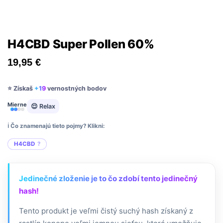
H4CBD Super Pollen 60%
19,95
€
⭐ Získaš
+19
vernostných bodov
Mierne
😌 Relax
ℹ️ Čo znamenajú tieto pojmy? Klikni:
H4CBD
Jedinečné zloženie je to čo zdobí tento jedinečný
hash!
Tento produkt je veľmi čistý suchý hash získaný z