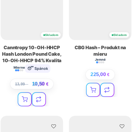
Skladom
Skladom
Canntropy 10-OH-HHCP
CBG Hash – Produkt na
Hash London Pound Cake,
mieru
10-OH-HHCP 94% Kvalita
Jemné
Mierne
😴 Spánok
225,00
€
10,50
13,99
€
€