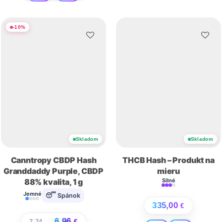
-
10
%
Skladom
Skladom
Canntropy CBDP Hash
THCB Hash – Produkt na
Granddaddy Purple, CBDP
mieru
88% kvalita, 1 g
Silné
Jemné
😴 Spánok
335,00
€
6,96
7,74
€
€