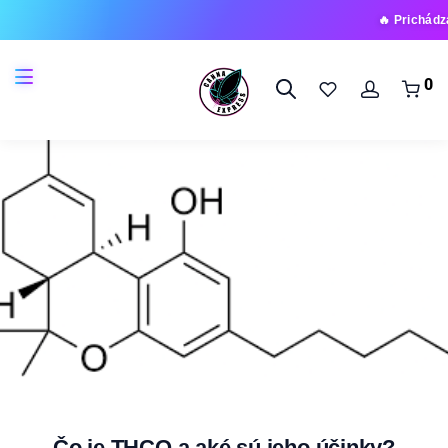
🔥 Prichádza nová rada
0
Čo je THCO a aké sú jeho účinky?