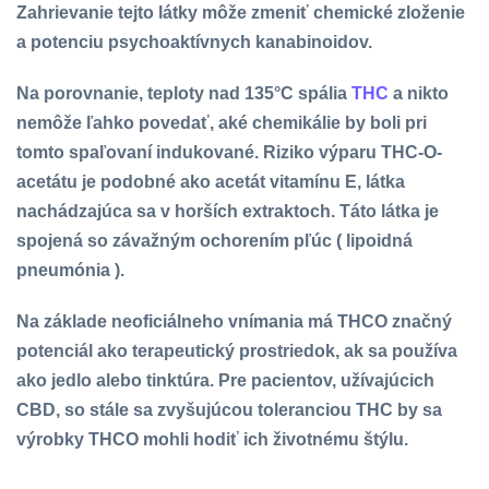
Zahrievanie tejto látky môže zmeniť chemické zloženie
a potenciu psychoaktívnych kanabinoidov.
Na porovnanie, teploty nad 135°C spália
THC
a nikto
nemôže ľahko povedať, aké chemikálie by boli pri
tomto spaľovaní indukované. Riziko výparu THC-O-
acetátu je podobné ako acetát vitamínu E, látka
nachádzajúca sa v horších extraktoch. Táto látka je
spojená so závažným ochorením pľúc ( lipoidná
pneumónia ).
Na základe neoficiálneho vnímania má THCO značný
potenciál ako terapeutický prostriedok, ak sa používa
ako jedlo alebo tinktúra. Pre pacientov, užívajúcich
CBD, so stále sa zvyšujúcou toleranciou THC by sa
výrobky THCO mohli hodiť ich životnému štýlu.