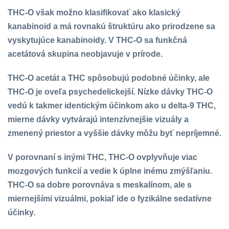
THC-O však možno klasifikovať ako klasický
kanabinoid a má rovnakú štruktúru ako prirodzene sa
vyskytujúce kanabinoidy. V THC-O sa funkčná
acetátová skupina neobjavuje v prírode.
THC-O acetát a THC spôsobujú podobné účinky, ale
THC-O je oveľa psychedelickejší. Nízke dávky THC-O
vedú k takmer identickým účinkom ako u delta-9 THC,
mierne dávky vytvárajú intenzívnejšie vizuály a
zmenený priestor a vyššie dávky môžu byť nepríjemné.
V porovnaní s inými THC, THC-O ovplyvňuje viac
mozgových funkcií a vedie k úplne inému zmýšľaniu.
THC-O sa dobre porovnáva s meskalínom, ale s
miernejšími vizuálmi, pokiaľ ide o fyzikálne sedatívne
účinky.