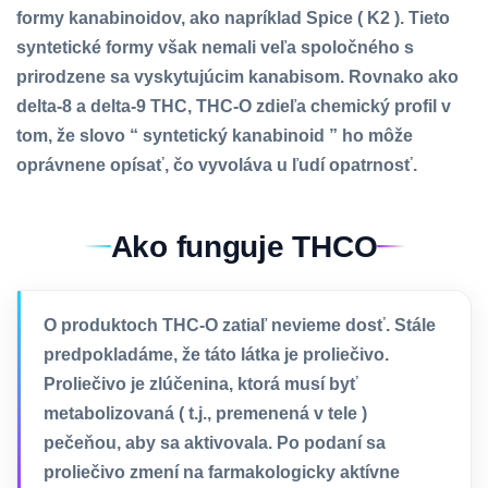
formy kanabinoidov, ako napríklad Spice ( K2 ). Tieto
syntetické formy však nemali veľa spoločného s
prirodzene sa vyskytujúcim kanabisom. Rovnako ako
delta-8 a delta-9 THC, THC-O zdieľa chemický profil v
tom, že slovo “ syntetický kanabinoid ” ho môže
oprávnene opísať, čo vyvoláva u ľudí opatrnosť.
Ako funguje THCO
O produktoch THC-O zatiaľ nevieme dosť. Stále
predpokladáme, že táto látka je proliečivo.
Proliečivo je zlúčenina, ktorá musí byť
metabolizovaná ( t.j., premenená v tele )
pečeňou, aby sa aktivovala. Po podaní sa
proliečivo zmení na farmakologicky aktívne