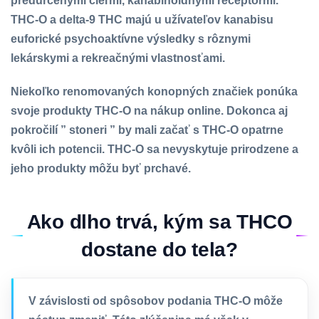
predurčenými cieľmi, kanabinoidnými receptormi.
THC-O a delta-9 THC majú u užívateľov kanabisu
euforické psychoaktívne výsledky s rôznymi
lekárskymi a rekreačnými vlastnosťami.
Niekoľko renomovaných konopných značiek ponúka
svoje produkty THC-O na nákup online. Dokonca aj
pokročilí ” stoneri ” by mali začať s THC-O opatrne
kvôli ich potencii. THC-O sa nevyskytuje prirodzene a
jeho produkty môžu byť prchavé.
Ako dlho trvá, kým sa THCO
dostane do tela?
V závislosti od spôsobov podania THC-O môže