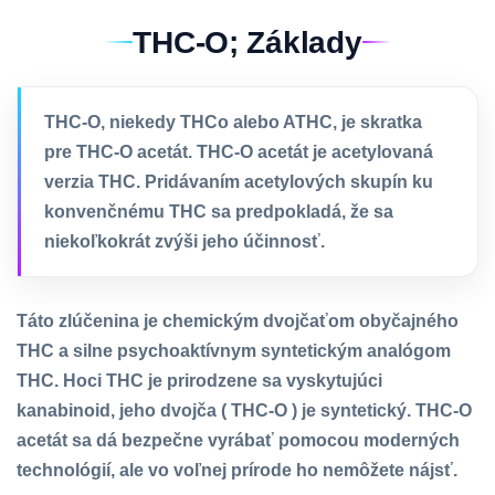
THC-O; Základy
THC-O, niekedy THCo alebo ATHC, je skratka
pre THC-O acetát. THC-O acetát je acetylovaná
verzia THC. Pridávaním acetylových skupín ku
konvenčnému THC sa predpokladá, že sa
niekoľkokrát zvýši jeho účinnosť.
Táto zlúčenina je chemickým dvojčaťom obyčajného
THC a silne psychoaktívnym syntetickým analógom
THC. Hoci THC je prirodzene sa vyskytujúci
kanabinoid, jeho dvojča ( THC-O ) je syntetický. THC-O
acetát sa dá bezpečne vyrábať pomocou moderných
technológií, ale vo voľnej prírode ho nemôžete nájsť.