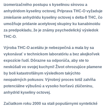
izomerizačného postupu s kyselinou sírovou a
anhydridom kyseliny octovej. Príprava THC-O vyžaduje
zmiešanie anhydridu kyseliny octovej s delta-8 THC, čo
umožňuje pridanie acetylovej skupiny ku kanabinoidu
za predpokladu, že je známy psychedelický výsledok
THC-O.
Výroba THC-O acetátu je nebezpečná a mala by sa
vykonávať v technickom laboratóriu a bez akejkoľvek
expozície ľudí. Dôrazne sa odporúča, aby ste to
neskúšali vo svojej kuchyni! Život ohrozujúce plamene
by boli katastrofálnym výsledkom takýchto
neopatrných pokusov. Výrobný proces totiž zahŕňa
potenciálne výbušnú a vysoko horľavú zlúčeninu,
anhydrid kyseliny octovej.
Začiatkom roku 2000 sa stali populárnymi syntetické