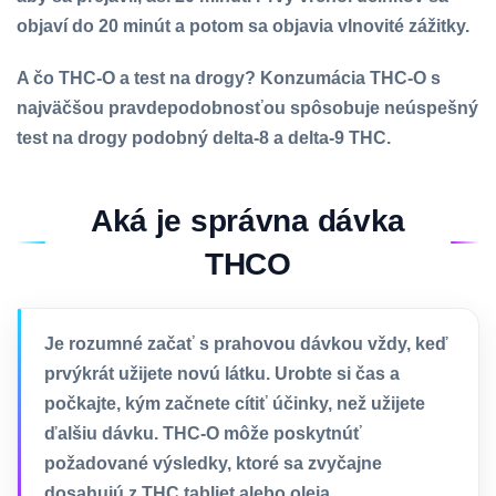
objaví do 20 minút a potom sa objavia vlnovité zážitky.
A čo THC-O a test na drogy? Konzumácia THC-O s
najväčšou pravdepodobnosťou spôsobuje neúspešný
test na drogy podobný delta-8 a delta-9 THC.
Aká je správna dávka
THCO
Je rozumné začať s prahovou dávkou vždy, keď
prvýkrát užijete novú látku. Urobte si čas a
počkajte, kým začnete cítiť účinky, než užijete
ďalšiu dávku. THC-O môže poskytnúť
požadované výsledky, ktoré sa zvyčajne
dosahujú z THC tabliet alebo oleja.