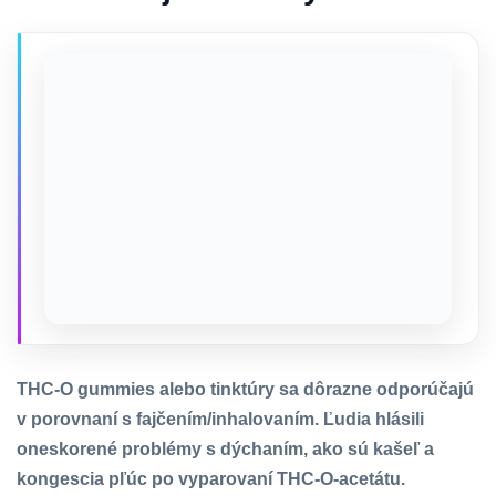
THC-O gummies alebo tinktúry sa dôrazne odporúčajú
v porovnaní s fajčením/inhalovaním. Ľudia hlásili
oneskorené problémy s dýchaním, ako sú kašeľ a
kongescia pľúc po vyparovaní THC-O-acetátu.