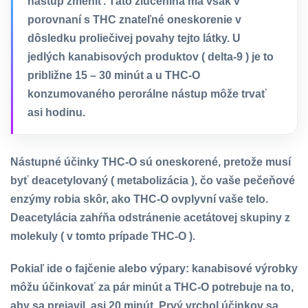
nástup zmeniť. Táto zlúčenina má však v
porovnaní s THC znateľné oneskorenie v
dôsledku proliečivej povahy tejto látky. U
jedlých kanabisových produktov ( delta-9 ) je to
približne 15 – 30 minút a u THC-O
konzumovaného perorálne nástup môže trvať
asi hodinu.
Nástupné účinky THC-O sú oneskorené, pretože musí
byť deacetylovaný ( metabolizácia ), čo vaše pečeňové
enzýmy robia skôr, ako THC-O ovplyvní vaše telo.
Deacetylácia zahŕňa odstránenie acetátovej skupiny z
molekuly ( v tomto prípade THC-O ).
Pokiaľ ide o fajčenie alebo výpary: kanabisové výrobky
môžu účinkovať za pár minút a THC-O potrebuje na to,
aby sa prejavil, asi 20 minút. Prvý vrchol účinkov sa