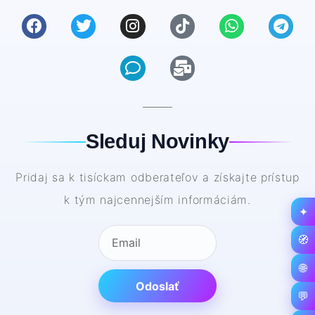
Sleduj Novinky
Pridaj sa k tisíckam odberateľov a získajte prístup
k tým najcennejším informáciám.
✦
🧭
🌐
Odoslať
💬