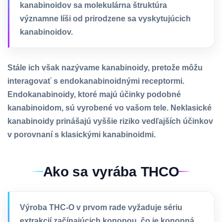
kanabinoidov sa molekulárna štruktúra
významne líši od prirodzene sa vyskytujúcich
kanabinoidov.
Stále ich však nazývame kanabinoidy, pretože môžu
interagovať s endokanabinoidnými receptormi.
Endokanabinoidy, ktoré majú účinky podobné
kanabinoidom, sú vyrobené vo vašom tele. Neklasické
kanabinoidy prinášajú vyššie riziko vedľajších účinkov
v porovnaní s klasickými kanabinoidmi.
Ako sa vyrába THCO
Výroba THC-O v prvom rade vyžaduje sériu
extrakcií začínajúcich konopou, čo je konopná