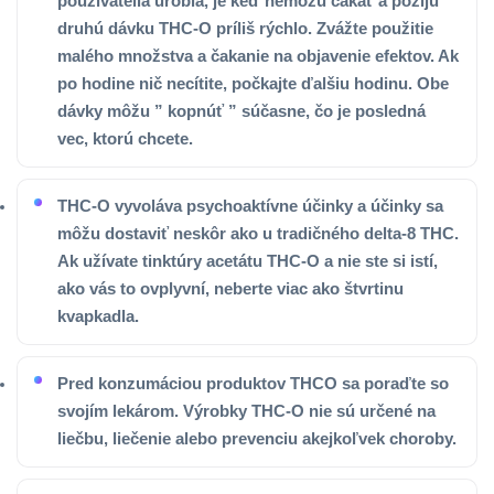
používatelia urobia, je keď nemôžu čakať a požijú
druhú dávku THC-O príliš rýchlo. Zvážte použitie
malého množstva a čakanie na objavenie efektov. Ak
po hodine nič necítite, počkajte ďalšiu hodinu. Obe
dávky môžu ” kopnúť ” súčasne, čo je posledná
vec, ktorú chcete.
THC-O vyvoláva psychoaktívne účinky a účinky sa
môžu dostaviť neskôr ako u tradičného delta-8 THC.
Ak užívate tinktúry acetátu THC-O a nie ste si istí,
ako vás to ovplyvní, neberte viac ako štvrtinu
kvapkadla.
Pred konzumáciou produktov THCO sa poraďte so
svojím lekárom. Výrobky THC-O nie sú určené na
liečbu, liečenie alebo prevenciu akejkoľvek choroby.