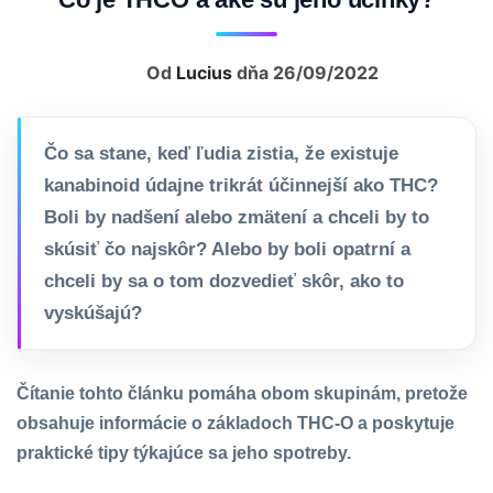
Od
Lucius
dňa 26/09/2022
Čo sa stane, keď ľudia zistia, že existuje
kanabinoid údajne trikrát účinnejší ako THC?
Boli by nadšení alebo zmätení a chceli by to
skúsiť čo najskôr? Alebo by boli opatrní a
chceli by sa o tom dozvedieť skôr, ako to
vyskúšajú?
Čítanie tohto článku pomáha obom skupinám, pretože
obsahuje informácie o základoch THC-O a poskytuje
praktické tipy týkajúce sa jeho spotreby.