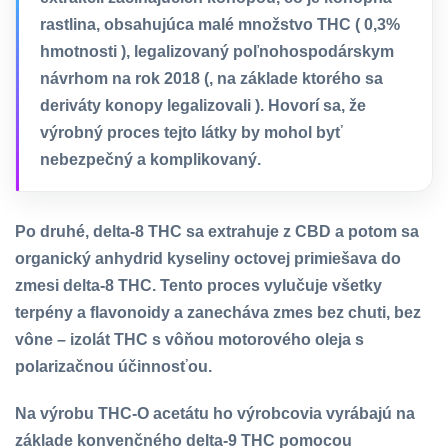
rastlina, obsahujúca malé množstvo THC ( 0,3%
hmotnosti ), legalizovaný poľnohospodárskym
návrhom na rok 2018 (, na základe ktorého sa
deriváty konopy legalizovali ). Hovorí sa, že
výrobný proces tejto látky by mohol byť
nebezpečný a komplikovaný.
Po druhé, delta-8 THC sa extrahuje z CBD a potom sa
organický anhydrid kyseliny octovej primiešava do
zmesi delta-8 THC. Tento proces vylučuje všetky
terpény a flavonoidy a zanecháva zmes bez chuti, bez
vône – izolát THC s vôňou motorového oleja s
polarizačnou účinnosťou.
Na výrobu THC-O acetátu ho výrobcovia vyrábajú na
základe konvenčného delta-9 THC pomocou