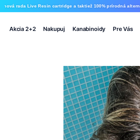
sin cartridge a taktiež 100% prírodná alternatíva HHC a nová 
Akcia 2+2
Nakupuj
Kanabinoidy
Pre Vás