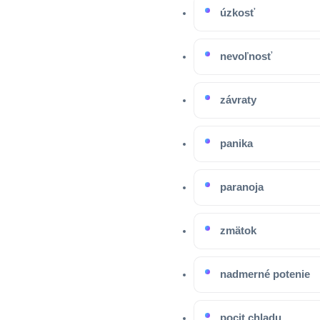
úzkosť
nevoľnosť
závraty
panika
paranoja
zmätok
nadmerné potenie
pocit chladu