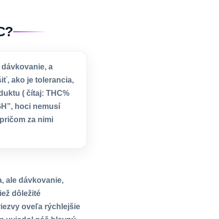
C?
 dávkovanie, a
, ako je tolerancia,
duktu ( čítaj: THC%
GH”, hoci nemusí
pričom za nimi
, ale dávkovanie,
ež dôležité
iezvy oveľa rýchlejšie