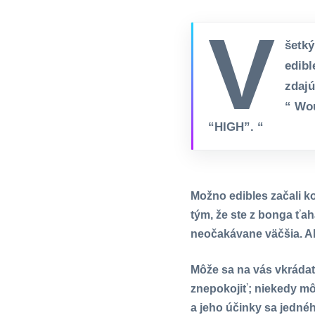
V
šetký
edibl
zdajú
“ Wou
“HIGH”. “
Možno edibles začali ko
tým, že ste z bonga ťah
neočakávane väčšia. Al
Môže sa na vás vkrádať
znepokojiť; niekedy mô
a jeho účinky sa jednéh