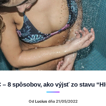
 – 8 spôsobov, ako výjsť zo stavu “H
Od
Lucius
dňa 21/05/2022