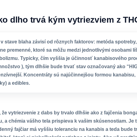
ko dlho trvá kým vytriezviem z TH
 v stave blaha závisí od rôznych faktorov: metóda spotreby,
ne premenné, ktoré sa môžu medzi jednotlivými osobami líšiť
bolizmu. Typicky, čím vyššia je účinnosť kanabisového pro
nožstvo ), tým dlhšie bude trvať stav označovaný ako “HI
nzívnejší. Koncentráty sú najúčinnejšou formou kanabisu, 
ky) a edibles.
e vytriezvenie z dabs by trvalo dlhšie ako z fajčenia bonga
u, a chémia vášho tela prispieva k vašim skúsenostiam. Je ti
nný fajčiar má vyššiu toleranciu na kanabis a teda bude tr