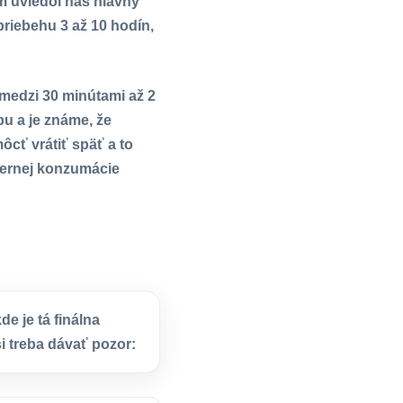
ým uviedol náš hlavný
priebehu 3 až 10 hodín,
medzi 30 minútami až 2
u a je známe, že
ôcť vrátiť späť a to
mernej konzumácie
kde je tá finálna
i treba dávať pozor: