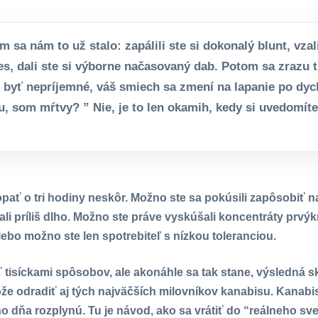
m sa nám to už stalo: zapálili ste si dokonalý blunt, vzal
es, dali ste si výborne načasovaný dab. Potom sa zrazu t
 byť nepríjemné, váš smiech sa zmení na lapanie po dych
, som mŕtvy? ” Nie, je to len okamih, kedy si uvedomíte, 
pať o tri hodiny neskôr. Možno ste sa pokúsili zapôsobiť n
ali príliš dlho. Možno ste práve vyskúšali koncentráty prvýkr
ebo možno ste len spotrebiteľ s nízkou toleranciou.
 tisíckami spôsobov, ale akonáhle sa tak stane, výsledná
že odradiť aj tých najväčších milovníkov kanabisu. Kanabis
o dňa rozplynú. Tu je návod, ako sa vrátiť do “reálneho sve