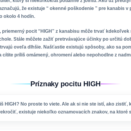
ebiteľ, ktorý si niekoľkokrát potiahne z jointu. Ako už predt
aznačujú, že existuje “ okenné poškodenie ” pre kanabis v 
to okolo 4 hodín.
priemerný pocit “HIGH” z kanabisu môže trvať kdekoľvek 
hole. Stále môžete zažiť pretrvávajúce účinky po určitú dob
trvajú oveľa dlhšie. Našťastie existujú spôsoby, ako sa pom
sa cítite príliš omámený, ohromení alebo nepohodlne z nad
Príznaky pocitu HIGH
iš HIGH? No proste to viete. Ale ak si nie ste istí, ako zistiť, 
rekročiť, existuje niekoľko oznamovacích znakov, na ktoré s