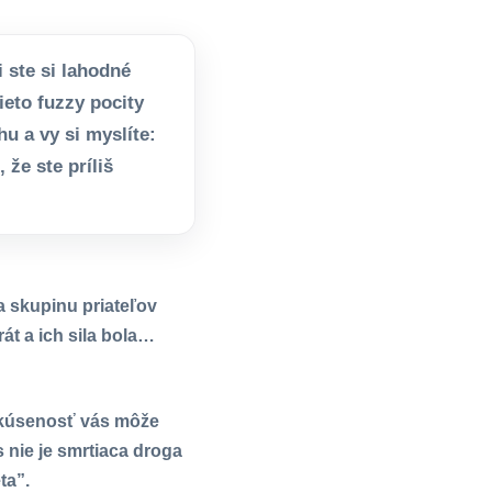
i ste si lahodné
ieto fuzzy pocity
u a vy si myslíte:
že ste príliš
a skupinu priateľov
át a ich sila bola…
 skúsenosť vás môže
 nie je smrtiaca droga
ta”.