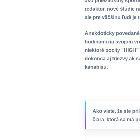
ako príležitostný spotr
redaktor, nové štúdie n
ale pre väčšinu ľudí je 
Anekdoticky povedané, 
hodinami na svojom vrc
niektoré pocity “HIGH” 
dokonca aj triezvy ak 
kanabisu.
Ako viete, že ste príl
čiara, ktorá sa má p