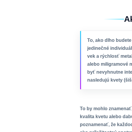
A
To, ako dlho budete
jedinečné individuál
vek a rýchlosť meta
alebo miligramové m
byť nevyhnutne inte
nasledujú kvety (šiš
To by mohlo znamenať, ž
kvalita kvetu alebo dab
poznamenať, že každode