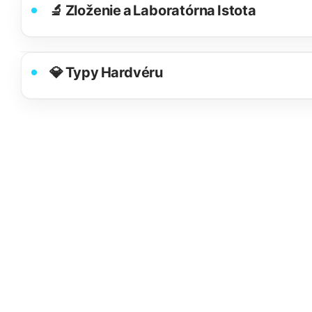
🔬 Zloženie a Laboratórna Istota
💎 Typy Hardvéru