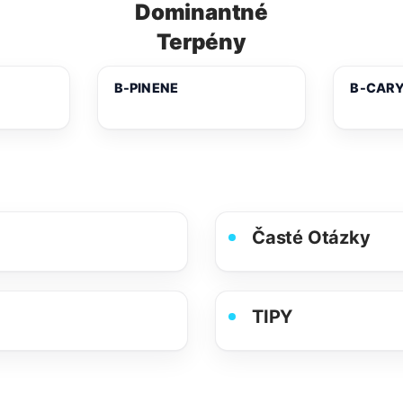
Dominantné
Terpény
Β-PINENE
Β-CAR
Časté Otázky
TIPY