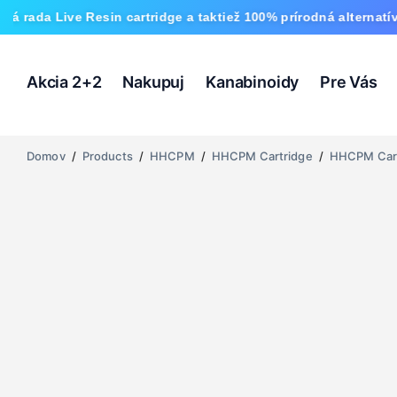
 Resin cartridge a taktiež 100% prírodná alternatíva HHC a no
Akcia 2+2
Nakupuj
Kanabinoidy
Pre Vás
Domov
/
Products
/
HHCPM
/
HHCPM Cartridge
/
HHCPM Cartr