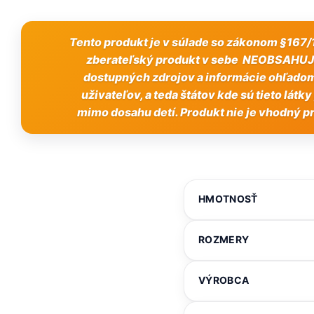
Tento produkt je v súlade so zákonom §167/1
zberateľský produkt v sebe NEOBSAHUJE z
dostupných zdrojov a informácie ohľadom
uživateľov, a teda štátov kde sú tieto lá
mimo dosahu detí. Produkt nie je vhodný pr
HMOTNOSŤ
ROZMERY
VÝROBCA