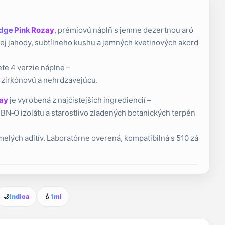
dge Pink Rozay
, prémiovú náplň s jemne dezertnou aró
elej jahody, subtílneho kushu a jemných kvetinových akord
te 4 verzie náplne –
 zirkónovú a nehrdzavejúcu.
zay
je vyrobená z najčistejších ingrediencií –
‑O izolátu a starostlivo zladených botanických terpén
elých aditív. Laboratórne overená, kompatibilná s 510 zá
🌙
Indica
💧
1ml