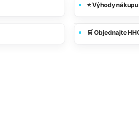
⭐ Výhody nákupu
🛒 Objednajte HH