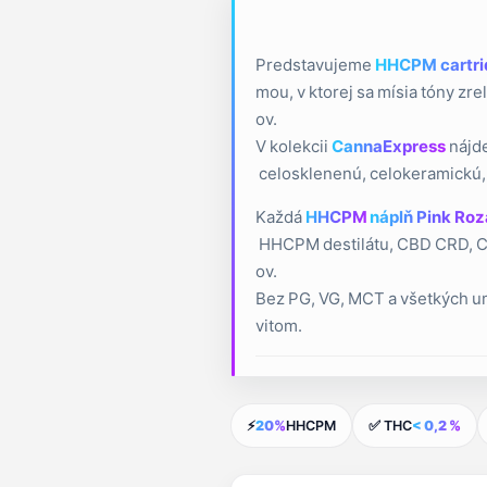
Predstavujeme
HHCPM cartri
mou, v ktorej sa mísia tóny zr
ov.
V kolekcii
CannaExpress
nájde
celosklenenú, celokeramickú,
Každá
HHCPM
náplň Pink Ro
HHCPM destilátu, CBD CRD, CBN
ov.
Bez PG, VG, MCT a všetkých um
vitom.
⚡
20%
HHCPM
✅ THC
< 0,2 %