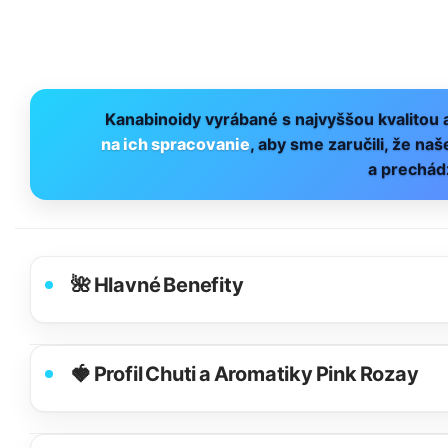
Kanabinoidy vyrábané s najvyššou kvalitou
na ich spracovanie
, aby sme zaručili, že na
a prechádz
🌺 Hlavné Benefity
🍓 Profil Chuti a Aromatiky Pink Rozay