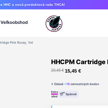
vá produktová rada THCA!
Veľkoobchod
idge Pink Rozay, 1ml
HHCPM Cartridge P
20,45
€
15,45
€
⭐ Získaš
+15
vernostných bodov
Extra
😴 Spánok
silné