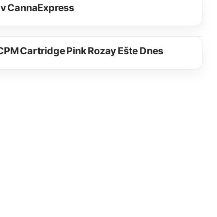
 v CannaExpress
CPM Cartridge Pink Rozay Ešte Dnes