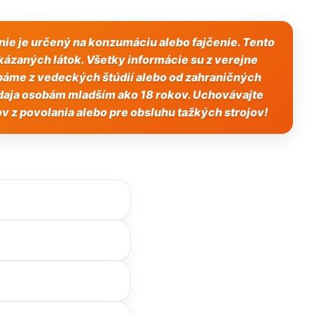
nie je určený na konzumáciu alebo fajčenie. Tento
ázaných látok. Všetky informácie su z verejne
rpáme z vedeckých štúdií alebo od zahraničných
redaja osobám mladším ako 18 rokov. Uchovávajte
ov z povolania alebo pre obsluhu tažkých strojov!