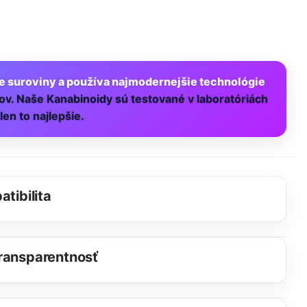
ie suroviny a používa najmodernejšie technológie
ľov. Naše Kanabinoidy sú testované v laboratóriách
en to najlepšie.
atibilita
Transparentnosť