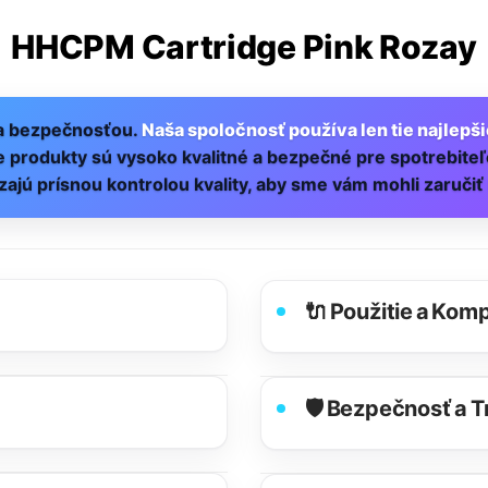
HHCPM Cartridge Pink Rozay
 a bezpečnosťou.
Naša spoločnosť používa len tie najlepš
še produkty sú vysoko kvalitné a bezpečné pre spotrebite
ajú prísnou kontrolou kvality, aby sme vám mohli zaručiť l
🔌 Použitie a Komp
🛡️ Bezpečnosť a 