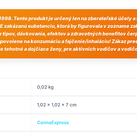
998. Tento produkt je určený len na zberateľské účely a 
akázanú substanciu, ktorá by figurovala v zozname zak
 tipov, dávkovania, efektov a zdravotných benefitov če
tky povolene na konzumáciu a fajčenie/inhaláciu! Zákaz p
e tehotné a dojčiace ženy, pre aktívnich vodičov a vodič
0,02 kg
1,02 × 1,02 × 7 cm
CannaExpress