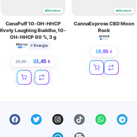
Skladom
Skladom
CanaPuff 10-OH-HHCP
CannaExpress CBD Moon
Kvety Laughing Buddha, 10-
Rock
OH-HHCP 60 %, 3 g
Jemné
Mierne
⚡ Energia
19,95
€
21,45
25,99
€
€