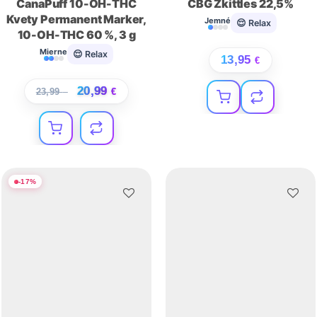
CanaPuff 10-OH-THC
CBG Zkittles 22,5%
Kvety Permanent Marker,
Jemné
😌 Relax
10-OH-THC 60 %, 3 g
Mierne
😌 Relax
13,95
€
20,99
23,99
€
€
-
17
%