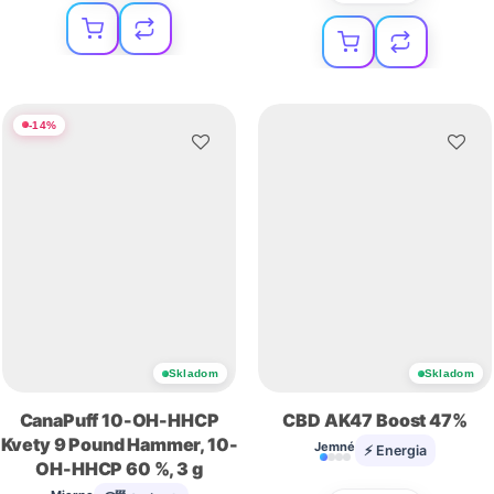
-
14
%
Skladom
Skladom
CanaPuff 10-OH-HHCP
CBD AK47 Boost 47%
Kvety 9 Pound Hammer, 10-
Jemné
⚡ Energia
OH-HHCP 60 %, 3 g