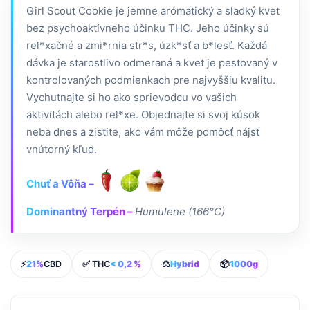
Girl Scout Cookie je jemne arómatický a sladký kvet
bez psychoaktívneho účinku THC. Jeho účinky sú
rel*xačné a zmi*rnia str*s, úzk*sť a b*lesť. Každá
dávka je starostlivo odmeraná a kvet je pestovaný v
kontrolovaných podmienkach pre najvyššiu kvalitu.
Vychutnajte si ho ako sprievodcu vo vašich
aktivitách alebo rel*xe. Objednajte si svoj kúsok
neba dnes a zistite, ako vám môže pomôcť nájsť
vnútorný kľud.
Chuť a Vôňa –
Dominantný Terpén –
Humulene (166°C)
⚡
21%
CBD
✅ THC
< 0,2 %
⚖️
Hybrid
📦
1000g