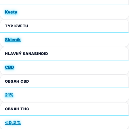
Kvety
TYP KVETU
Skleník
HLAVNÝ KANABINOID
CBD
OBSAH CBD
21%
OBSAH THC
< 0,2 %