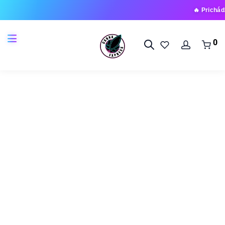
🔥 Prichádza nová 
0