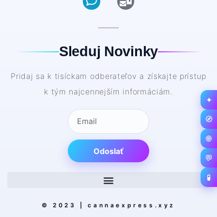
Sleduj Novinky
Pridaj sa k tisíckam odberateľov a získajte prístup
k tým najcennejším informáciám.
✦
🧭
🌐
Odoslať
💬
🧪
© 2023 | cannaexpress.xyz