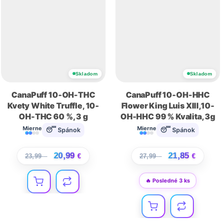
Skladom
Skladom
CanaPuff 10-OH-THC
CanaPuff 10-OH-HHC
Kvety White Truffle, 10-
Flower King Luis XIII,10-
OH-THC 60 %, 3 g
OH-HHC 99 % Kvalita, 3g
Mierne
Mierne
😴 Spánok
😴 Spánok
20,99
21,85
23,99
€
€
27,99
€
€
🔥 Posledné 3 ks