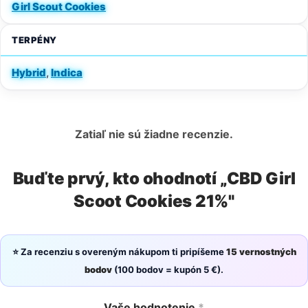
Girl Scout Cookies
TERPÉNY
Hybrid
,
Indica
Zatiaľ nie sú žiadne recenzie.
Buďte prvý, kto ohodnotí „CBD Girl
Scoot Cookies 21%"
⭐ Za recenziu s overeným nákupom ti pripíšeme
15 vernostných
bodov
(100 bodov = kupón 5 €).
Vaše hodnotenie
*