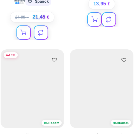
Mierne
😴 Spánok
13,95
€
21,45
24,99
€
€
-
13
%
Skladom
Skladom