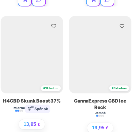
Skladom
Skladom
H4CBD Skunk Boost 37%
CannaExpress CBD Ice
Rock
Mierne
😴 Spánok
Jemné
13,95
€
19,95
€