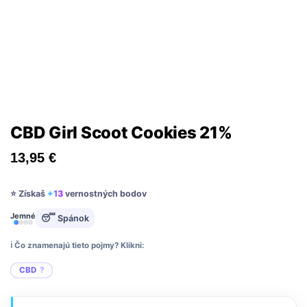
CBD Girl Scoot Cookies 21%
13,95
€
⭐ Získaš
+13
vernostných bodov
Jemné
😴 Spánok
ℹ️ Čo znamenajú tieto pojmy? Klikni:
CBD