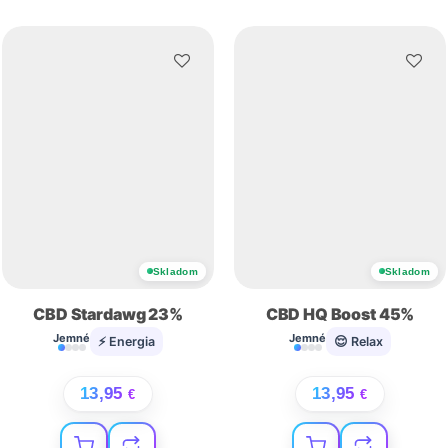
Skladom
Skladom
CBD Stardawg 23%
CBD HQ Boost 45%
Jemné
Jemné
⚡ Energia
😌 Relax
13,95
13,95
€
€