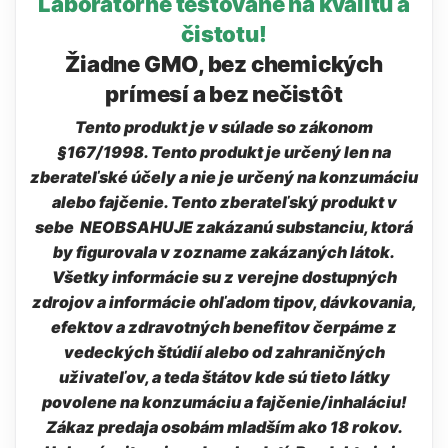
Laboratórne testované na kvalitu a
čistotu!
Žiadne GMO, bez chemických
prímesí a bez nečistôt
Tento produkt je v súlade so zákonom
§167/1998. Tento produkt je určený len na
zberateľské účely a nie je určený na konzumáciu
alebo fajčenie. Tento zberateľský produkt v
sebe NEOBSAHUJE zakázanú substanciu, ktorá
by figurovala v zozname zakázaných látok.
Všetky informácie su z verejne dostupných
zdrojov a informácie ohľadom tipov, dávkovania,
efektov a zdravotných benefitov čerpáme z
vedeckých štúdií alebo od zahraničných
uživateľov, a teda štátov kde sú tieto látky
povolene na konzumáciu a fajčenie/inhaláciu!
Zákaz predaja osobám mladším ako 18 rokov.