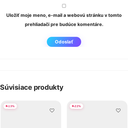
Uložiť moje meno, e-mail a webovú stránku v tomto
prehliadači pre budúce komentáre.
Súvisiace produkty
-
13
%
-
22
%