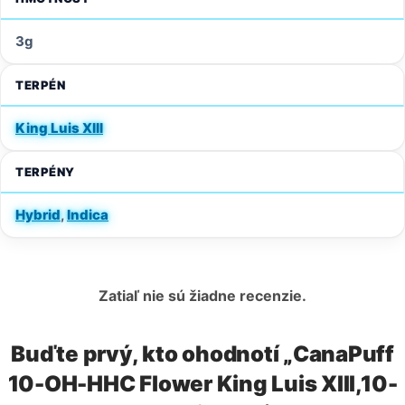
3g
TERPÉN
King Luis XIII
TERPÉNY
Hybrid
,
Indica
Zatiaľ nie sú žiadne recenzie.
Buďte prvý, kto ohodnotí „CanaPuff
10-OH-HHC Flower King Luis XIII,10-