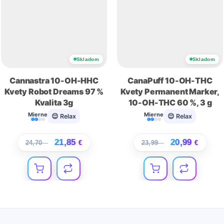
Skladom
Skladom
Cannastra 10-OH-HHC
CanaPuff 10-OH-THC
Kvety Robot Dreams 97 %
Kvety Permanent Marker,
Kvalita 3g
10-OH-THC 60 %, 3 g
Mierne
Mierne
😌 Relax
😌 Relax
21,85
20,99
24,70
€
€
23,99
€
€