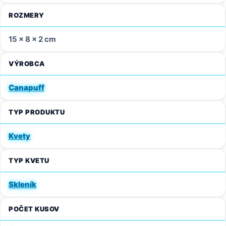
ROZMERY
15 × 8 × 2 cm
VÝROBCA
Canapuff
TYP PRODUKTU
Kvety
TYP KVETU
Skleník
POČET KUSOV