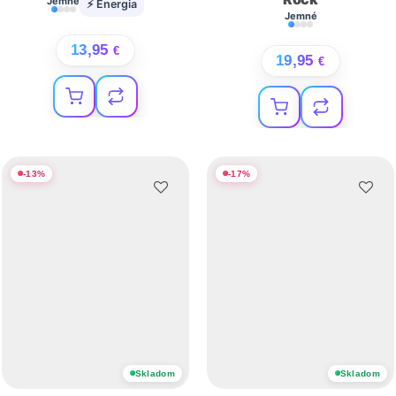
Jemné
⚡ Energia
Jemné
13,95
€
19,95
€
-
13
%
-
17
%
Skladom
Skladom