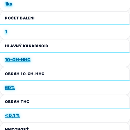
1ks
POČET BALENÍ
1
HLAVNÝ KANABINOID
10-OH-HHC
OBSAH 10-OH-HHC
60%
OBSAH THC
< 0,1 %
HMOTNOSŤ