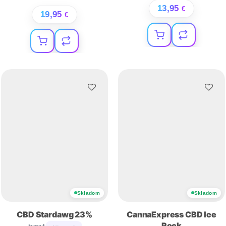
13,95
€
19,95
€
Skladom
Skladom
CBD Stardawg 23%
CannaExpress CBD Ice
Rock