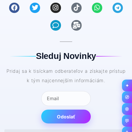
Sleduj Novinky
Pridaj sa k tisíckam odberateľov a získajte prístup
k tým najcennejším informáciám.
✦
🧭
🌐
Odoslať
💬