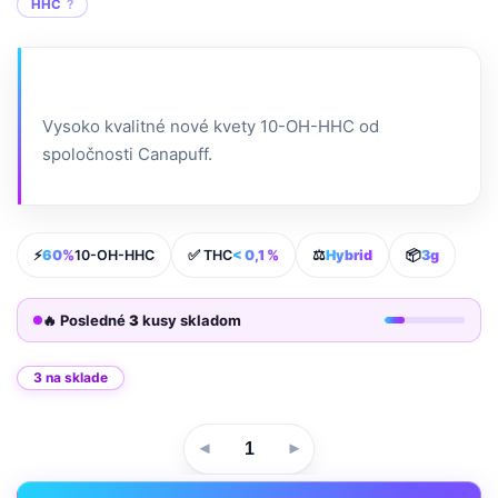
HHC
Vysoko kvalitné nové kvety 10-OH-HHC od
spoločnosti Canapuff.
⚡
60%
10-OH-HHC
✅ THC
< 0,1 %
⚖️
Hybrid
📦
3g
🔥 Posledné
3
kusy skladom
3 na sklade