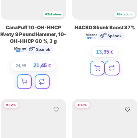
Skladom
Skladom
CanaPuff 10-OH-HHCP
H4CBD Skunk Boost 37%
Kvety 9 Pound Hammer, 10-
Mierne
😴 Spánok
OH-HHCP 60 %, 3 g
Mierne
😴 Spánok
13,95
€
21,45
24,99
€
€
-
12
%
-
13
%