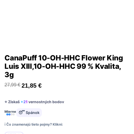
CanaPuff 10-OH-HHC Flower King
Luis XIII,10-OH-HHC 99 % Kvalita,
3g
27,99
€
21,85
€
⭐ Získaš
+21
vernostných bodov
Mierne
😴 Spánok
ℹ️ Čo znamenajú tieto pojmy? Klikni: