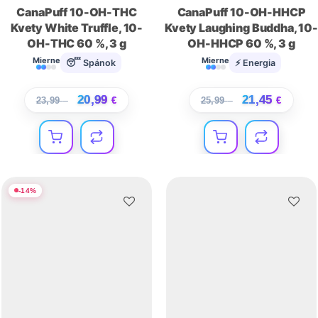
CanaPuff 10-OH-THC
CanaPuff 10-OH-HHCP
Kvety White Truffle, 10-
Kvety Laughing Buddha, 10-
OH-THC 60 %, 3 g
OH-HHCP 60 %, 3 g
Mierne
Mierne
😴 Spánok
⚡ Energia
20,99
21,45
23,99
€
€
25,99
€
€
-
14
%