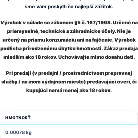
sme vám poskytli čo najlepší zážitok.
Výrobok v súlade so zákonom §5 č. 167/1998. Určené na
priemyselné, technické a záhradnícke účely. Nie je
určený na priamu konzumáciu ani na fajčenie. Výrobok
podlieha prirodzenému úbytku hmotnosti. Zákaz predaja
mladším ako 18 rokov. Uchovávajte mimo dosahu detí.
Pri predaji (v predajni / prostredníctvom prepravnej
služby / na inom výdajnom mieste) predávajúci overí, či
kupujúci nemá menej ako 18 rokov.
HMOTNOSŤ
0,00078 kg