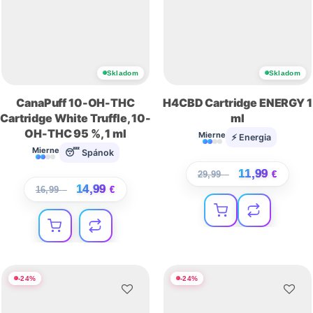
Skladom
Skladom
CanaPuff 10-OH-THC
H4CBD Cartridge ENERGY 1
Cartridge White Truffle, 10-
ml
OH-THC 95 %, 1 ml
Mierne
⚡ Energia
Mierne
😴 Spánok
11,99
29,99
€
€
14,99
16,99
€
€
-
24
%
-
24
%