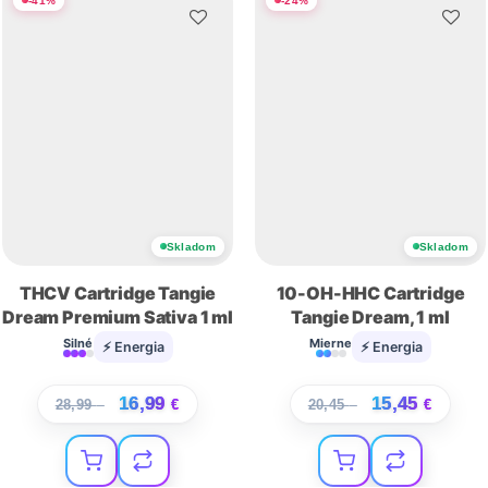
-
41
%
-
24
%
Skladom
Skladom
THCV Cartridge Tangie
10-OH-HHC Cartridge
Dream Premium Sativa 1 ml
Tangie Dream, 1 ml
Silné
Mierne
⚡ Energia
⚡ Energia
16,99
15,45
28,99
€
€
20,45
€
€