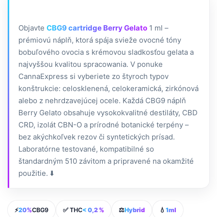
Objavte
CBG9 cartridge Berry Gelato
1 ml –
prémiovú náplň, ktorá spája svieže ovocné tóny
bobuľového ovocia s krémovou sladkosťou gelata a
najvyššou kvalitou spracowania. V ponuke
CannaExpress si vyberiete zo štyroch typov
konštrukcie: celosklenená, celokeramická, zirkónová
alebo z nehrdzavejúcej ocele. Každá CBG9 náplň
Berry Gelato obsahuje vysokokvalitné destiláty, CBD
CRD, izolát CBN-O a prírodné botanické terpény –
bez akýchkoľvek rezov či syntetických prísad.
Laboratórne testované, kompatibilné so
štandardným 510 závitom a pripravené na okamžité
použitie. ⬇️
⚡
20%
CBG9
✅ THC
< 0,2 %
⚖️
Hybrid
💧
1ml