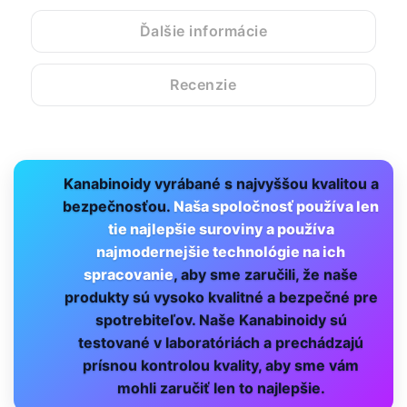
Ďalšie informácie
Recenzie
Kanabinoidy vyrábané s najvyššou kvalitou a
bezpečnosťou.
Naša spoločnosť používa len
tie najlepšie suroviny a používa
najmodernejšie technológie na ich
spracovanie
, aby sme zaručili, že naše
produkty sú vysoko kvalitné a bezpečné pre
spotrebiteľov. Naše Kanabinoidy sú
testované v laboratóriách a prechádzajú
prísnou kontrolou kvality, aby sme vám
mohli zaručiť len to najlepšie.