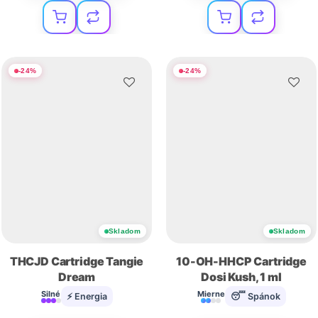
-
24
%
-
24
%
Skladom
Skladom
THCJD Cartridge Tangie
10-OH-HHCP Cartridge
Dream
Dosi Kush, 1 ml
Silné
Mierne
⚡ Energia
😴 Spánok