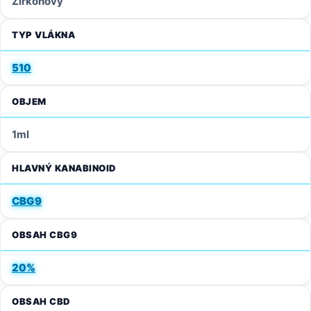
Zirkónový
TYP VLÁKNA
510
OBJEM
1ml
HLAVNÝ KANABINOID
CBG9
OBSAH CBG9
20%
OBSAH CBD