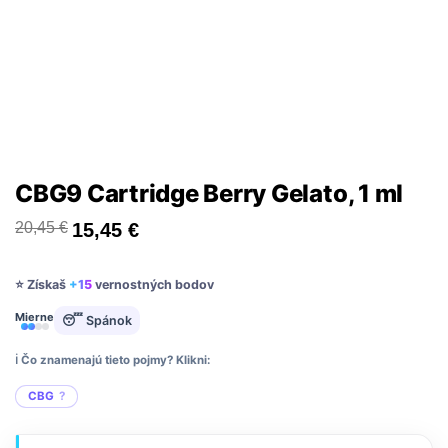
CBG9 Cartridge Berry Gelato, 1 ml
20,45
€
15,45
€
⭐ Získaš
+15
vernostných bodov
Mierne
😴 Spánok
ℹ️ Čo znamenajú tieto pojmy? Klikni:
CBG