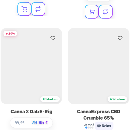
-
20
%
Skladom
Skladom
Canna X Dab E-Rig
CannaExpress CBD
Crumble 65%
79,95
99,95
€
€
Jemné
😌 Relax