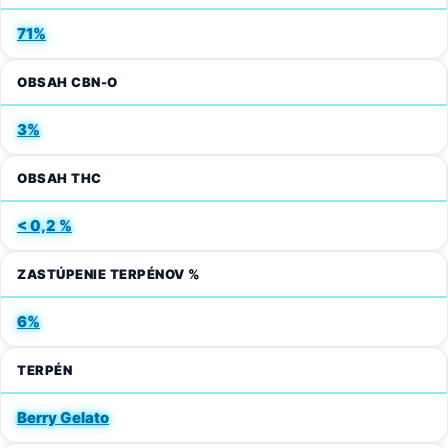
71%
OBSAH CBN-O
3%
OBSAH THC
< 0,2 %
ZASTÚPENIE TERPÉNOV %
6%
TERPÉN
Berry Gelato