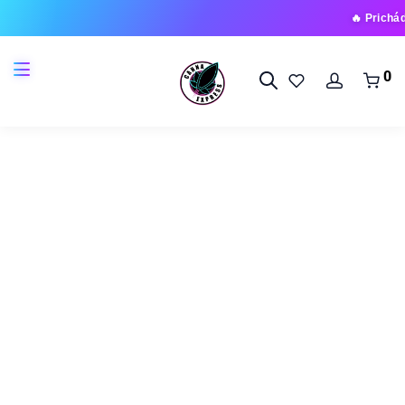
🔥 Prichádza nová rad
0