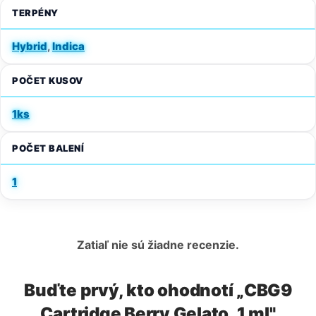
TERPÉNY
Hybrid
,
Indica
POČET KUSOV
1ks
POČET BALENÍ
1
Zatiaľ nie sú žiadne recenzie.
Buďte prvý, kto ohodnotí „CBG9
Cartridge Berry Gelato, 1 ml"