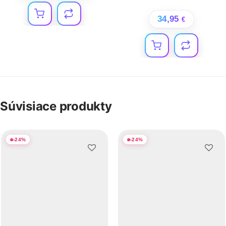
34,95
€
Súvisiace produkty
-
24
%
-
24
%