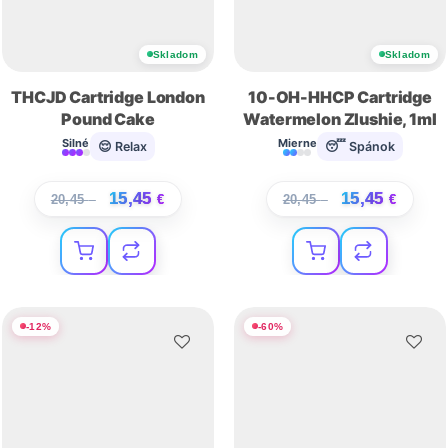
Skladom
Skladom
THCJD Cartridge London
10-OH-HHCP Cartridge
Pound Cake
Watermelon Zlushie, 1ml
Silné
Mierne
😌 Relax
😴 Spánok
15,45
15,45
20,45
€
€
20,45
€
€
-
12
%
-
60
%