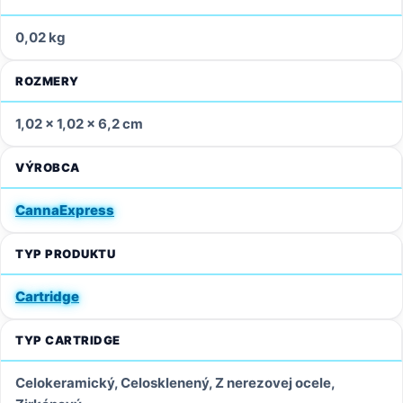
0,02 kg
ROZMERY
1,02 × 1,02 × 6,2 cm
VÝROBCA
CannaExpress
TYP PRODUKTU
Cartridge
TYP CARTRIDGE
Celokeramický, Celosklenený, Z nerezovej ocele,