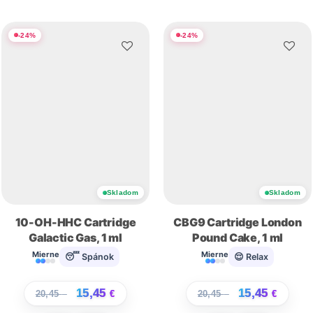
-
24
%
-
24
%
Skladom
Skladom
10-OH-HHC Cartridge
CBG9 Cartridge London
Galactic Gas, 1 ml
Pound Cake, 1 ml
Mierne
Mierne
😴 Spánok
😌 Relax
15,45
15,45
20,45
€
€
20,45
€
€