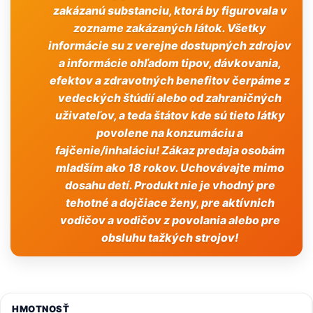
zakázanú substanciu, ktorá by figurovala v
zozname zakázaných látok. Všetky
informácie su z verejne dostupných zdrojov
a informácie ohľadom tipov, dávkovania,
efektov a zdravotných benefitov čerpáme z
vedeckých štúdií alebo od zahraničných
uživateľov, a teda štátov kde sú tieto látky
povolene na konzumáciu a
fajčenie/inhaláciu! Zákaz predaja osobám
mladším ako 18 rokov. Uchovávajte mimo
dosahu detí. Produkt nie je vhodný pre
tehotné a dojčiace ženy, pre aktívnich
vodičov a vodičov z povolania alebo pre
obsluhu tažkých strojov!
HMOTNOSŤ