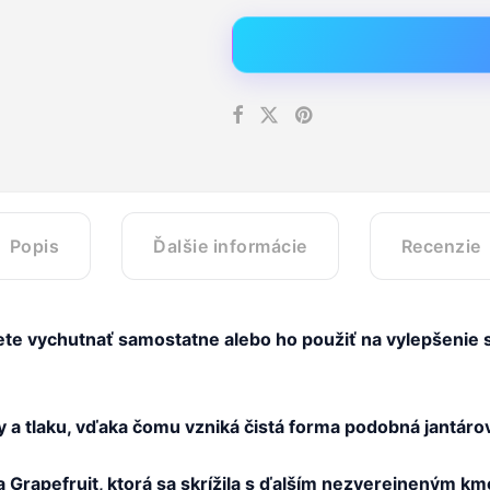
Popis
Ďalšie informácie
Recenzie
žete vychutnať samostatne alebo ho použiť na vylepšenie s
 a tlaku, vďaka čomu vzniká čistá forma podobná jantárov
a Grapefruit, ktorá sa skrížila s ďalším nezverejneným km