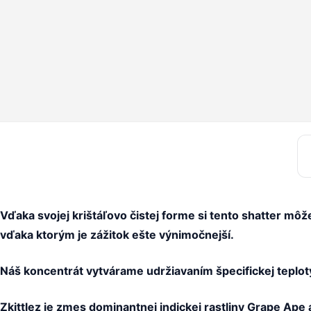
Vďaka svojej krištáľovo čistej forme si tento shatter mô
vďaka ktorým je zážitok ešte výnimočnejší.
Náš koncentrát vytvárame udržiavaním špecifickej teploty
Zkittlez je zmes dominantnej indickej rastliny Grape Ape 