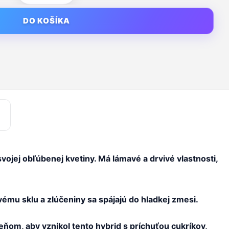
DO KOŠÍKA
vojej obľúbenej kvetiny. Má lámavé a drvivé vlastnosti,
ému sklu a zlúčeniny sa spájajú do hladkej zmesi.
eňom, aby vznikol tento hybrid s príchuťou cukríkov,