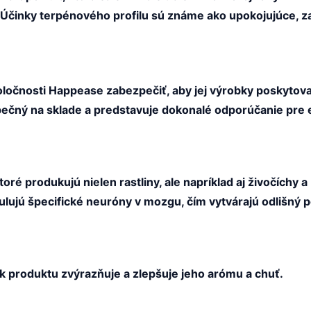
z. Účinky terpénového profilu sú známe ako upokojujúce, 
čnosti Happease zabezpečiť, aby jej výrobky poskytovali
zpečný na sklade a predstavuje dokonalé odporúčanie pre 
oré produkujú nielen rastliny, ale napríklad aj živočíchy 
ulujú špecifické neuróny v mozgu, čím vytvárajú odlišný p
k produktu zvýrazňuje a zlepšuje jeho arómu a chuť.