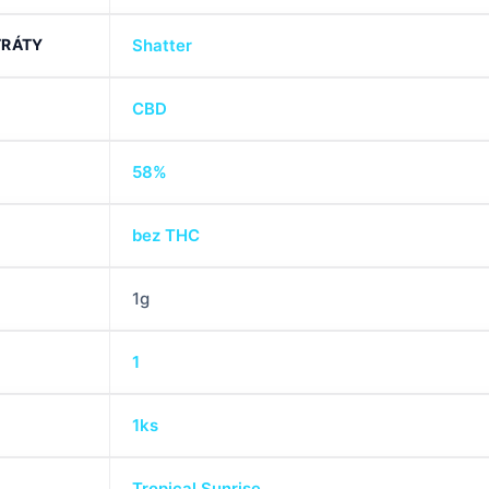
TRÁTY
Shatter
CBD
58%
bez THC
1g
1
1ks
Tropical Sunrise