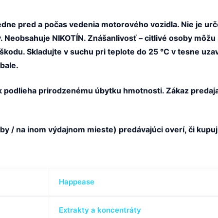
edne pred a počas vedenia motorového vozidla. Nie je urč
Neobsahuje NIKOTÍN. Znášanlivosť – citlivé osoby môžu p
škodu. Skladujte v suchu pri teplote do 25 °C v tesne uza
bale.
ok podlieha prirodzenému úbytku hmotnosti. Zákaz preda
by / na inom výdajnom mieste) predávajúci overí, či kupu
Happease
Extrakty a koncentráty