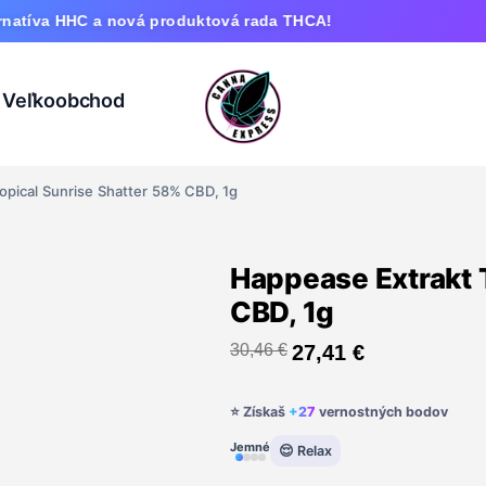
C a nová produktová rada THCA!
Veľkoobchod
opical Sunrise Shatter 58% CBD, 1g
Happease Extrakt 
CBD, 1g
30,46
€
27,41
€
⭐ Získaš
+27
vernostných bodov
Jemné
😌 Relax