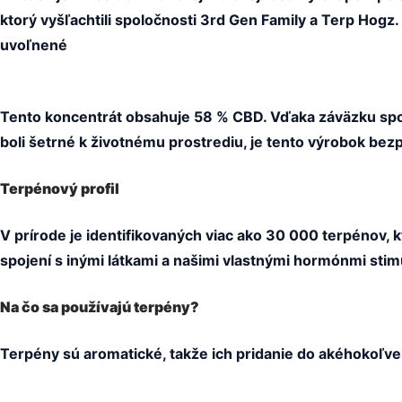
ktorý vyšľachtili spoločnosti 3rd Gen Family a Terp Hog
uvoľnené
Tento koncentrát obsahuje 58 % CBD. Vďaka záväzku spolo
boli šetrné k životnému prostrediu, je tento výrobok be
Terpénový profil
V prírode je identifikovaných viac ako 30 000 terpénov, kt
spojení s inými látkami a našimi vlastnými hormónmi stim
Na čo sa používajú terpény?
Terpény sú aromatické, takže ich pridanie do akéhokoľve