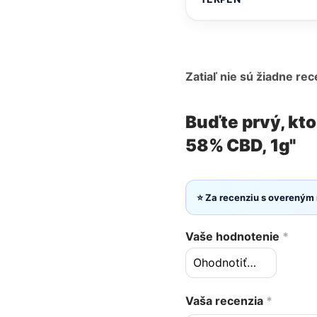
Zatiaľ nie sú žiadne rec
Buďte prvý, kto
58% CBD, 1g"
⭐ Za recenziu s overeným
Vaše hodnotenie
*
Vaša recenzia
*