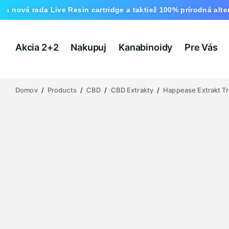
 Live Resin cartridge a taktiež 100% prírodná alternatíva HH
Akcia 2+2
Nakupuj
Kanabinoidy
Pre Vás
Domov
/
Products
/
CBD
/
CBD Extrakty
/
Happease Extrakt Tr