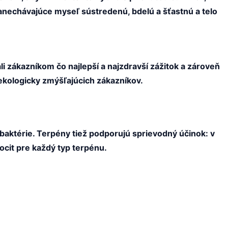
zanechávajúce myseľ sústredenú, bdelú a šťastnú a telo
 zákazníkom čo najlepší a najzdravší zážitok a zároveň
ekologicky zmýšľajúcich zákazníkov.
a baktérie. Terpény tiež podporujú sprievodný účinok: v
ocit pre každý typ terpénu.