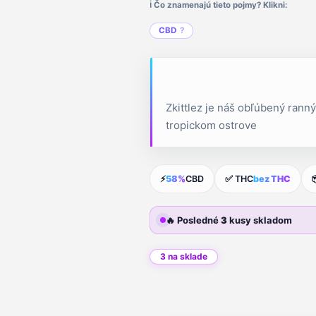
ℹ️ Čo znamenajú tieto pojmy? Klikni:
CBD
Zkittlez je náš obľúbený ranný
tropickom ostrove
⚡
58%
CBD
✅ THC
bez THC
🔥 Posledné
3
kusy skladom
3 na sklade