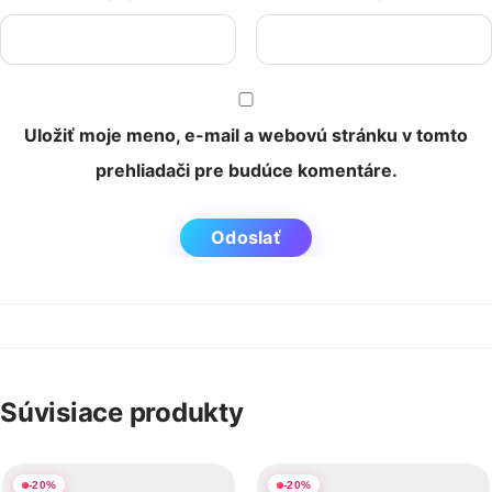
Uložiť moje meno, e-mail a webovú stránku v tomto
prehliadači pre budúce komentáre.
Súvisiace produkty
-
20
%
-
20
%