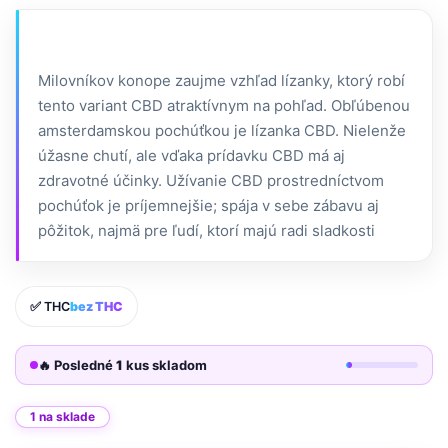
Milovníkov konope zaujme vzhľad lízanky, ktorý robí
tento variant CBD atraktívnym na pohľad. Obľúbenou
amsterdamskou pochúťkou je lízanka CBD. Nielenže
úžasne chutí, ale vďaka prídavku CBD má aj
zdravotné účinky. Užívanie CBD prostredníctvom
pochúťok je príjemnejšie; spája v sebe zábavu aj
pôžitok, najmä pre ľudí, ktorí majú radi sladkosti
✅ THC
bez THC
🔥 Posledné
1
kus skladom
1 na sklade