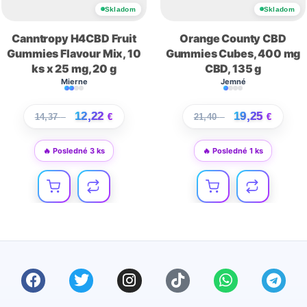
Skladom
Skladom
Canntropy H4CBD Fruit
Orange County CBD
Gummies Flavour Mix, 10
Gummies Cubes, 400 mg
ks x 25 mg, 20 g
CBD, 135 g
Mierne
Jemné
12,22
19,25
14,37
€
€
21,40
€
€
🔥 Posledné 3 ks
🔥 Posledné 1 ks