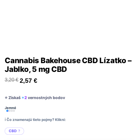
Cannabis Bakehouse CBD Lízatko –
Jablko, 5 mg CBD
3,20
€
2,57
€
⭐ Získaš
+2
vernostných bodov
Jemné
ℹ️ Čo znamenajú tieto pojmy? Klikni:
CBD