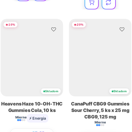
-
10
%
-
20
%
Skladom
Skladom
Heavens Haze 10-OH-THC
CanaPuff CBG9 Gummies
Gummies Cola, 10 ks
Sour Cherry, 5 ks x 25 mg
CBG9, 125 mg
Mierne
⚡ Energia
Mierne