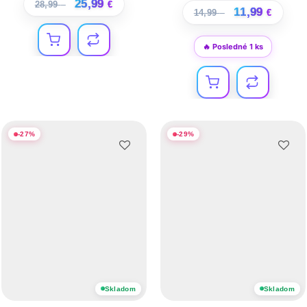
25,99
28,99
€
€
11,99
14,99
€
€
🔥 Posledné 1 ks
-
27
%
-
29
%
Skladom
Skladom