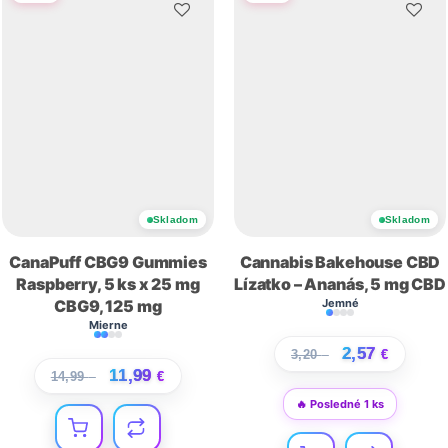
Skladom
Skladom
CanaPuff CBG9 Gummies
Cannabis Bakehouse CBD
Raspberry, 5 ks x 25 mg
Lízatko – Ananás, 5 mg CBD
CBG9, 125 mg
Jemné
Mierne
2,57
3,20
€
€
11,99
14,99
€
€
🔥 Posledné 1 ks