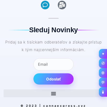
Sleduj Novinky
Pridaj sa k tisíckam odberateľov a získajte prístup
k tým najcennejším informáciám.
✦
🧭
🌐
Odoslať
💬
🧪
© 2023 | cannaexpress.xyz