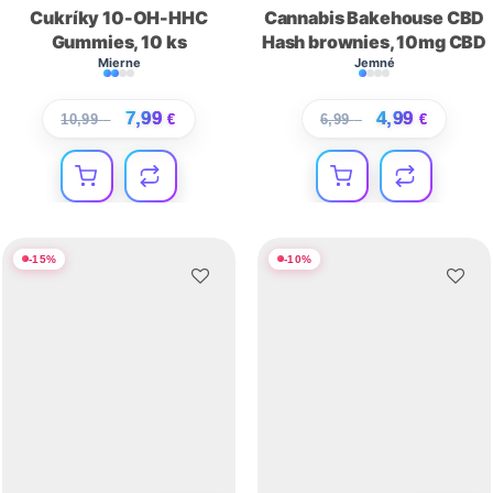
Cukríky 10-OH-HHC
Cannabis Bakehouse CBD
Gummies, 10 ks
Hash brownies, 10mg CBD
Mierne
Jemné
7,99
4,99
10,99
€
€
6,99
€
€
-
15
%
-
10
%