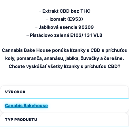
– Extrakt CBD bez THC
– Izomalt (E953)
– Jablková esencia 90209
– Pistáciovo zelená E102/ 131 VLB
Cannabis Bake House ponúka lízanky s CBD s príchuťou
koly, pomaranča, ananásu, jablka, žuvačky a čerešne.
Chcete vyskúšať všetky lízanky s príchuťou CBD?
VÝROBCA
Canabis Bakehouse
TYP PRODUKTU