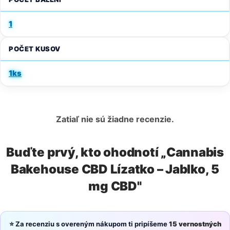
1
POČET KUSOV
1ks
Zatiaľ nie sú žiadne recenzie.
Buďte prvý, kto ohodnotí „Cannabis
Bakehouse CBD Lízatko – Jablko, 5
mg CBD"
⭐ Za recenziu s overeným nákupom ti pripíšeme
15 vernostných