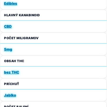
Edibles
HLAVNÝ KANABINOID
CBD
POČET MILIGRAMOV
5mg
OBSAH THC
bez THC
PRÍCHUŤ
Jablko
POČET BALENÍ