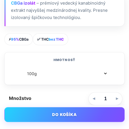
CBGa izolát
– prémiový vedecký kanabinoidný
extrakt najvyššej medzinárodnej kvality. Presne
izolovaný špičkovou technológiou.
⚡
95%
CBGa
✅ THC
bez THC
HMOTNOSŤ
Množstvo
DO KOŠÍKA