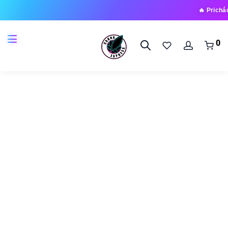
🔥 Prichádza nová
0