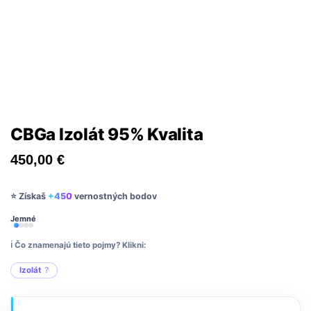
CBGa Izolát 95% Kvalita
450,00
€
⭐ Získaš
+450
vernostných bodov
Jemné
ℹ️ Čo znamenajú tieto pojmy? Klikni:
Izolát