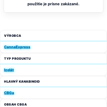
použitie je prísne zakázané.
VÝROBCA
CannaExpress
TYP PRODUKTU
Izolát
HLAVNÝ KANABINOID
CBGa
OBSAH CBGA