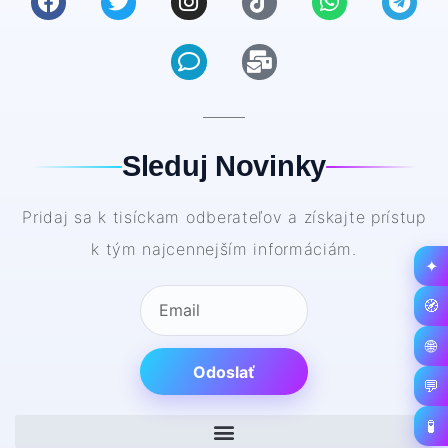
Sleduj Novinky
Pridaj sa k tisíckam odberateľov a získajte prístup
k tým najcennejším informáciám.
✦
🧭
🌐
Odoslať
💬
🧪