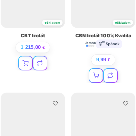
Skladom
Skladom
CBT Izolát
CBN Izolát 100% Kvalita
Jemné
😴 Spánok
1 215,00
€
9,99
€