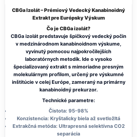
CBGa Izolát – Prémiový Vedecký Kanabinoidný
Extrakt pre Európsky Výskum
Čo je CBGa izolát?
CBGa izolát predstavuje špičkový vedecký počin
v medzinárodnom kanabinoidnom výskume,
vyvinutý pomocou najpokročilejších
laboratórnych metodík. Ide o vysoko
špecializovaný extrakt s mimoriadne presným
molekulárnym profilom, určený pre výskumné
inštitúcie v celej Európe, zameraný na primárny
kanabinoidný prekurzor.
Technické parametre:
Čistota: 95-98%
Konzistencia: Kryštalicky biela až svetložltá
Extrakčná metóda: Ultrapresná selektívna CO2
separácia