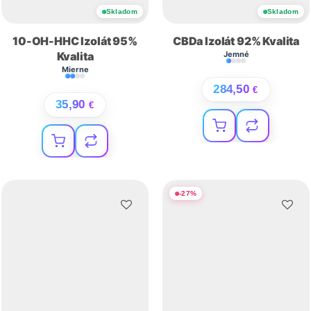
Skladom
Skladom
10-OH-HHC Izolát 95%
CBDa Izolát 92% Kvalita
Kvalita
Jemné
Mierne
284,50
€
35,90
€
-
27
%