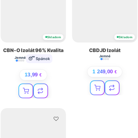
Skladom
Skladom
CBN-O Izolát 96% Kvalita
CBDJD Izolát
Jemné
Jemné
😴 Spánok
1 249,00
€
13,99
€