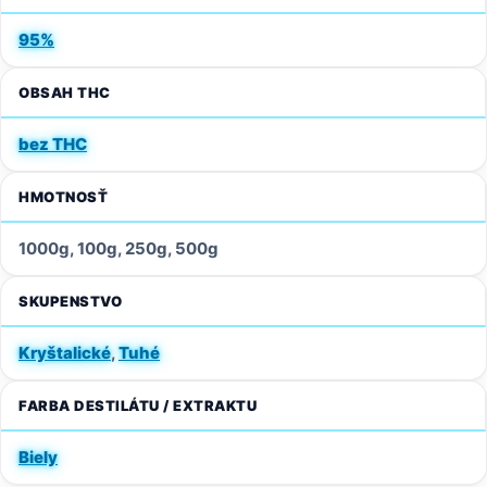
95%
OBSAH THC
bez THC
HMOTNOSŤ
1000g, 100g, 250g, 500g
SKUPENSTVO
Kryštalické
,
Tuhé
FARBA DESTILÁTU / EXTRAKTU
Biely