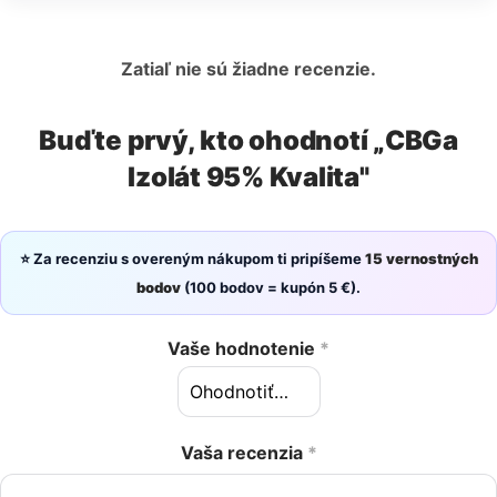
Zatiaľ nie sú žiadne recenzie.
Buďte prvý, kto ohodnotí „CBGa
Izolát 95% Kvalita"
⭐ Za recenziu s overeným nákupom ti pripíšeme
15 vernostných
bodov
(100 bodov = kupón 5 €).
Vaše hodnotenie
*
Vaša recenzia
*