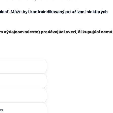
sť. Môže byť kontraindikovaný pri užívaní niektorých
om výdajnom mieste) predávajúci overí, či kupujúci nemá
ks