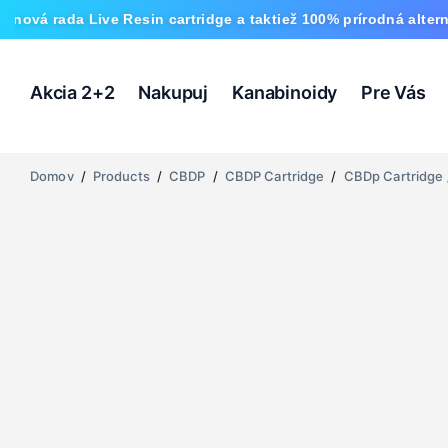
 Live Resin cartridge a taktiež 100% prírodná alternatíva HHC
Akcia 2+2
Nakupuj
Kanabinoidy
Pre Vás
Domov
/
Products
/
CBDP
/
CBDP Cartridge
/
CBDp Cartridge 