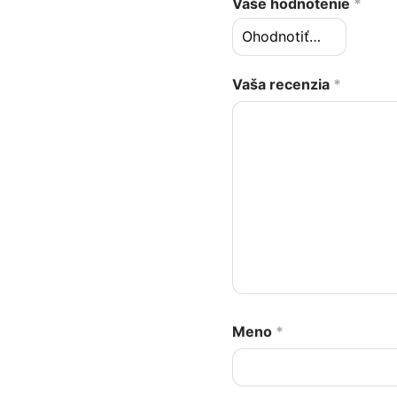
Vaše hodnotenie
*
Vaša recenzia
*
Meno
*