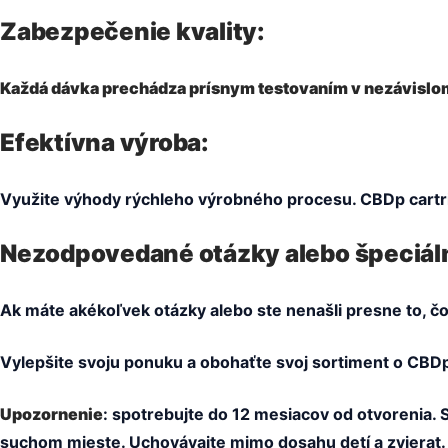
Zabezpečenie kvality:
Každá dávka prechádza prísnym testovaním v nezávislom
Efektívna výroba:
Využite výhody rýchleho výrobného procesu. CBDp cartrid
Nezodpovedané otázky alebo špeciál
Ak máte akékoľvek otázky alebo ste nenašli presne to, čo
Vylepšite svoju ponuku a obohaťte svoj sortiment o CBDp c
Upozornenie
: spotrebujte do 12 mesiacov od otvorenia. 
suchom mieste. Uchovávajte mimo dosahu detí a zvierat.