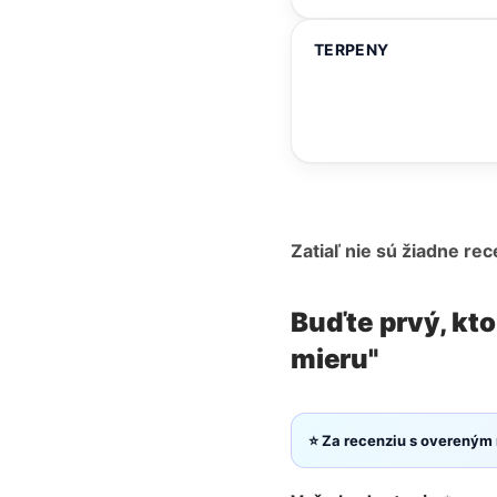
TERPENY
Zatiaľ nie sú žiadne rec
Buďte prvý, kto
mieru"
⭐ Za recenziu s overeným