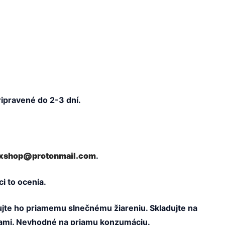
ipravené do 2-3 dní.
xshop@protonmail.com
.
i to ocenia.
vujte ho priamemu slnečnému žiareniu. Skladujte na
etami. Nevhodné na priamu konzumáciu.