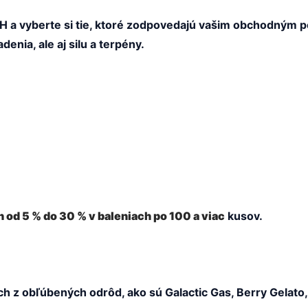
H a vyberte si tie, ktoré zodpovedajú vašim obchodným p
enia, ale aj silu a terpény.
 od 5 % do 30 % v baleniach po 100 a viac
kusov.
h z obľúbených odrôd, ako sú Galactic Gas, Berry Gelato,