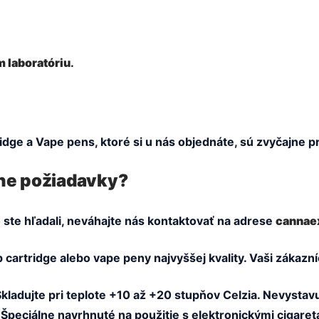
 laboratóriu
.
ge a Vape pens, ktoré si u nás objednáte, sú zvyčajne pr
ne požiadavky?
 ste hľadali, neváhajte nás kontaktovať na adrese
cannae
artridge alebo vape peny najvyššej kvality. Vaši zákazníc
Skladujte pri teplote +10 až +20 stupňov Celzia. Nevysta
 Špeciálne navrhnuté na použitie s elektronickými cigar