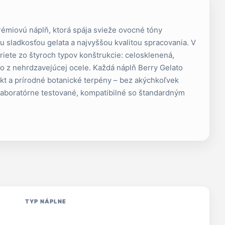
rémiovú náplň, ktorá spája svieže ovocné tóny
 sladkosťou gelata a najvyššou kvalitou spracovania. V
iete zo štyroch typov konštrukcie: celosklenená,
o z nehrdzavejúcej ocele. Každá náplň Berry Gelato
kt a prírodné botanické terpény – bez akýchkoľvek
 Laboratórne testované, kompatibilné so štandardným
TYP NÁPLNE