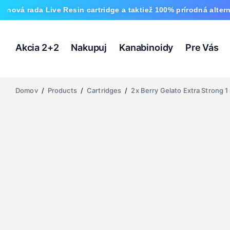
 Live Resin cartridge a taktiež 100% prírodná alternatíva HHC
Akcia 2+2
Nakupuj
Kanabinoidy
Pre Vás
Domov
/
Products
/
Cartridges
/
2x Berry Gelato Extra Strong 1