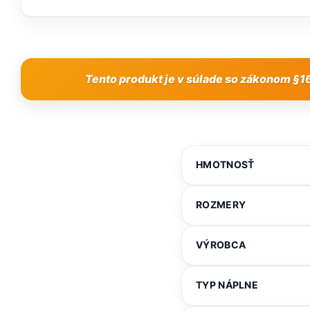
Tento produkt je v súlade so zákonom §16
HMOTNOSŤ
ROZMERY
VÝROBCA
TYP NÁPLNE