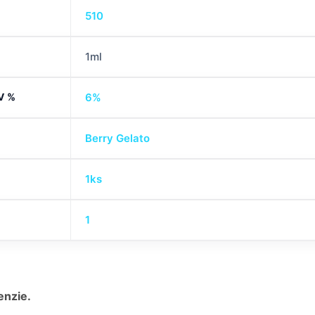
510
1ml
V %
6%
Berry Gelato
1ks
1
enzie.