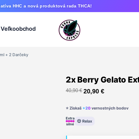
 a nová produktová rada THCA!
Veľkoobchod
 ml + 2 Darčeky
2x Berry Gelato Ex
40,90
€
20,90
€
⭐ Získaš
+20
vernostných bodov
Extra
😌 Relax
silné