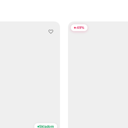
-
49
%
Skladom