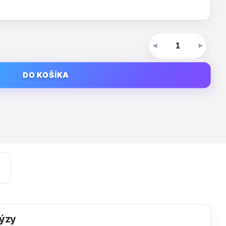
DO KOŠÍKA
lýzy