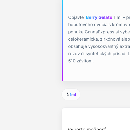
Objavte
Berry Gelato
1 ml – p
bobuľového ovocia s krémovou
ponuke CannaExpress si vyber
celokeramická, zirkónová aleb
obsahuje vysokokvalitný extra
rezov či syntetických prísad.
510 závitom.
💧
1ml