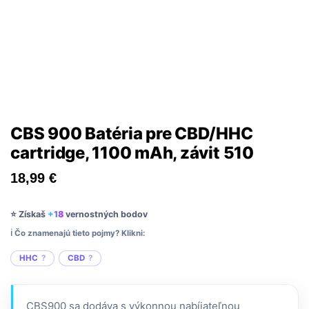
CBS 900 Batéria pre CBD/HHC
cartridge, 1100 mAh, závit 510
18,99
€
⭐ Získaš
+18
vernostných bodov
ℹ️ Čo znamenajú tieto pojmy? Klikni:
HHC
CBD
CBS900 sa dodáva s výkonnou nabíjateľnou