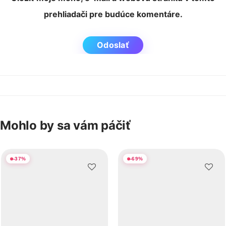
prehliadači pre budúce komentáre.
Mohlo by sa vám páčiť
-
37
%
-
69
%