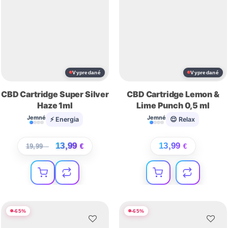
Vypredané
Vypredané
CBD Cartridge Super Silver
CBD Cartridge Lemon &
Haze 1ml
Lime Punch 0,5 ml
Jemné
Jemné
⚡ Energia
😌 Relax
13,99
13,99
19,99
€
€
€
-
65
%
-
65
%