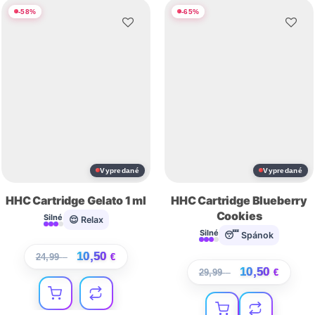
-
58
%
-
65
%
Vypredané
Vypredané
HHC Cartridge Gelato 1 ml
HHC Cartridge Blueberry
Cookies
Silné
😌 Relax
Silné
😴 Spánok
10,50
24,99
€
€
10,50
29,99
€
€