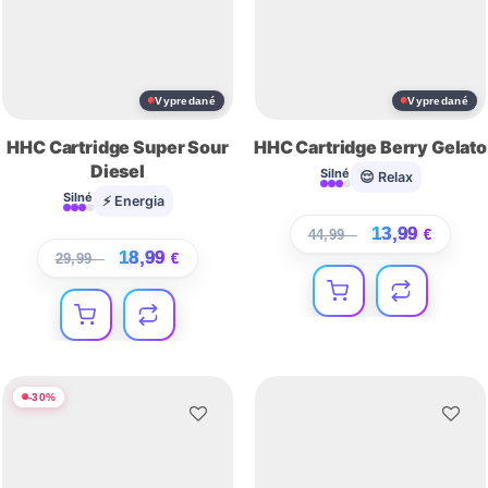
Vypredané
Vypredané
HHC Cartridge Super Sour
HHC Cartridge Berry Gelato
Diesel
Silné
😌 Relax
Silné
⚡ Energia
13,99
44,99
€
€
18,99
29,99
€
€
-
30
%