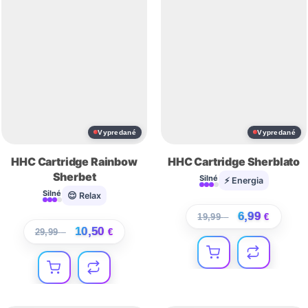
Vypredané
Vypredané
HHC Cartridge Rainbow
HHC Cartridge Sherblato
Sherbet
Silné
⚡ Energia
Silné
😌 Relax
6,99
19,99
€
€
10,50
29,99
€
€