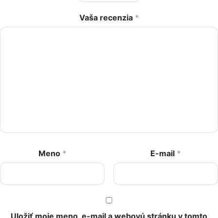
Vaša recenzia
*
Meno
*
E-mail
*
Uložiť moje meno, e-mail a webovú stránku v tomto