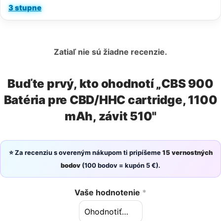
3 stupne
Zatiaľ nie sú žiadne recenzie.
Buďte prvý, kto ohodnotí „CBS 900
Batéria pre CBD/HHC cartridge, 1100
mAh, závit 510"
⭐ Za recenziu s overeným nákupom ti pripíšeme
15 vernostných
bodov
(100 bodov = kupón 5 €).
Vaše hodnotenie
*