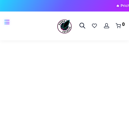
🔥 Prichádza nov
0