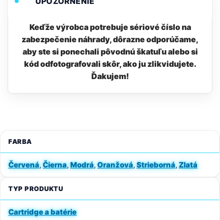
UPOZORNENIE
Keďže výrobca potrebuje sériové číslo na
zabezpečenie náhrady, dôrazne odporúčame,
aby ste si ponechali pôvodnú škatuľu alebo si
kód odfotografovali skôr, ako ju zlikvidujete.
Ďakujem!
FARBA
Červená
,
Čierna
,
Modrá
,
Oranžová
,
Strieborná
,
Zlatá
TYP PRODUKTU
Cartridge a batérie