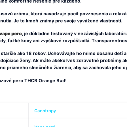
lne komfortné riešenie pre každého.
rusovú arómu, ktorá navodzuje pocit povznesenia a relaxá
hnutia. Je to kmeň známy pre svoje vyvážené vlastnosti.
vape pero
, je dôkladne testovaný v nezávislých laboratór
ídy, ťažké kovy ani zvyškové rozpúšťadlá. Transparentnos
staršie ako 18 rokov. Uchovávajte ho mimo dosahu detí a
 dojčiace ženy. Ak máte akékoľvek zdravotné problémy aleb
 priameho slnečného žiarenia, aby sa zachovala jeho opti
orazové pero THCB Orange Bud!
Canntropy