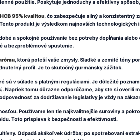
denné použitie. Poskytuje jednoduchý a efektívny spôsob,
HCB 95% kvalitou
, čo zabezpečuje silný a konzistentný 
. Tento produkt je výsledkom najnovších technologických 
obé a spokojné používanie bez potreby dopĺňania alebo dob
té a bezproblémové spustenie.
 arómu
, ktorá poteší vaše zmysly. Sladké a zemité tóny 
nuteľný profil. Je to skutočný gurmánsky zážitok.
oré sú v súlade s platnými reguláciami. Je dôležité pozna
apriek tomu dôrazne odporúčame, aby ste si overili mie
povednosť za dodržiavanie legislatívy je vždy na zákazn
nosťou. Používame len tie najkvalitnejšie suroviny a pokr
oidu. Toto prispieva k bezpečnosti a efektívnosti.
ntuitívny. Odpadá akákoľvek údržba; po spotrebovaní extr