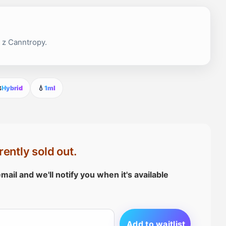
z Canntropy.
️
Hybrid
💧
1ml
rently sold out.
mail and we'll notify you when it's available