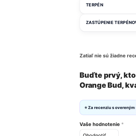
TERPÉN
ZASTÚPENIE TERPÉNO
Zatiaľ nie sú žiadne rec
Buďte prvý, kt
Orange Bud, kva
⭐ Za recenziu s overeným
Vaše hodnotenie
*