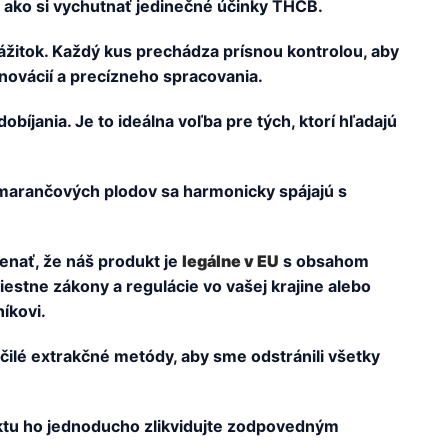
 ako si vychutnať jedinečné účinky THCB.
zážitok. Každý kus prechádza prísnou kontrolou, aby
inovácií a precízneho spracovania.
íjania. Je to ideálna voľba pre tých, ktorí hľadajú
pomarančových plodov sa harmonicky spájajú s
menať, že náš produkt je
legálne v EU
s obsahom
stne zákony a regulácie vo vašej krajine alebo
íkovi.
očilé extrakčné metódy, aby sme odstránili všetky
aktu ho jednoducho zlikvidujte zodpovedným