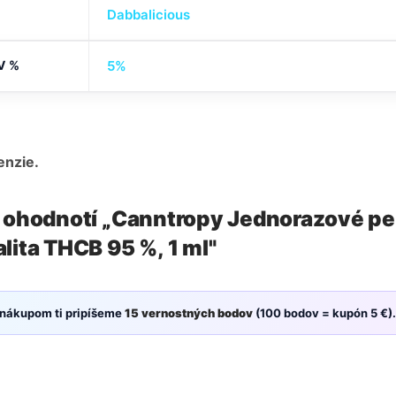
Dabbalicious
V %
5%
enzie.
o ohodnotí „Canntropy Jednorazové p
lita THCB 95 %, 1 ml"
 nákupom ti pripíšeme
15 vernostných bodov
(100 bodov = kupón 5 €).