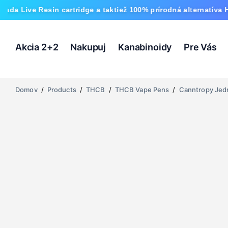
esin cartridge a taktiež 100% prírodná alternatíva HHC a nov
Akcia 2+2
Nakupuj
Kanabinoidy
Pre Vás
Domov
/
Products
/
THCB
/
THCB Vape Pens
/
Canntropy Jedn