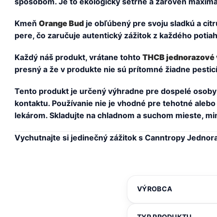
spôsobom. Je to ekologicky šetrné a zároveň maximá
Kmeň
Orange Bud
je obľúbený pre svoju sladkú a cit
pere, čo zaručuje autentický zážitok z každého potia
Každý náš produkt, vrátane tohto
THCB jednorazové 
presný a že v produkte nie sú prítomné žiadne pestic
Tento produkt je určený výhradne pre dospelé osoby 
kontaktu. Používanie nie je vhodné pre tehotné alebo
lekárom. Skladujte na chladnom a suchom mieste, mimo
Vychutnajte si jedinečný zážitok s Canntropy Jedn
VÝROBCA
TYP PRODUKTU