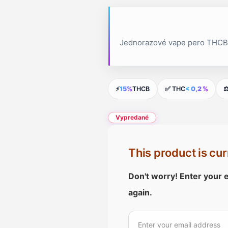
Jednorazové vape pero THCB 
⚡
15%
THCB
✅ THC
< 0,2 %
⚖
Vypredané
This product is cur
Don't worry! Enter your e
again.