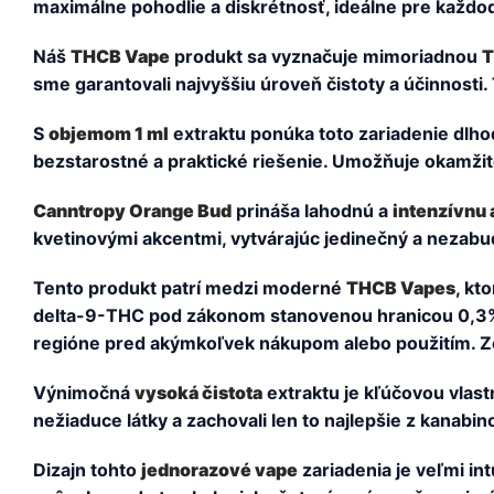
maximálne pohodlie a diskrétnosť, ideálne pre každo
Náš
THCB Vape
produkt sa vyznačuje mimoriadnou
T
sme garantovali najvyššiu úroveň čistoty a účinnosti
S
objemom 1 ml
extraktu ponúka toto zariadenie dlhod
bezstarostné a praktické riešenie. Umožňuje okamži
Canntropy Orange Bud
prináša lahodnú a
intenzívnu
kvetinovými akcentmi, vytvárajúc jedinečný a nezabud
Tento produkt patrí medzi moderné
THCB Vapes
, kt
delta-9-THC pod zákonom stanovenou hranicou 0,3%. N
regióne pred akýmkoľvek nákupom alebo použitím. Zod
Výnimočná
vysoká čistota
extraktu je kľúčovou vlast
nežiaduce látky a zachovali len to najlepšie z kanabin
Dizajn tohto
jednorazové vape
zariadenia je veľmi i