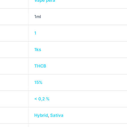
Vape perá
1ml
1
1ks
THCB
15%
< 0,2 %
Hybrid
,
Sativa