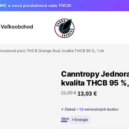
á produktová rada THCA!
Veľkoobchod
orazové pero THCB Orange Bud, kvalita THCB 95 %, 1 ml
Canntropy Jednor
kvalita THCB 95 %,
21,99
€
13,03
€
⭐ Získaš
+13
vernostných bodov
Silné
⚡ Energia